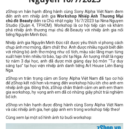
zShop.vn hân hạnh đồng hành cùng Sony Alpha Việt Nam đem
đến anh em nhiếp ảnh gia
Workshop Nhiếp Ảnh Thương Mại
chủ đề Beauty
diễn ra Chủ nhật ngày 16/7/2023 tại Nina Nguyen
Studio (Quận 4, TP.HCM). Workshop là cơ hội tiếp cận và khám
phá nhiếp ảnh thương mại chủ đề Beauty với nhiếp ảnh gia nổi
tiếng Nguyễn Minh Đức.
Nhiếp ảnh gia Nguyễn Minh Đức rất được yêu thích vì phong cách
chụp ảnh mơ mộng, đậm chất thơ. Anh được nhiều người biết đến
với những bộ ảnh thơ mộng như cổ tích, màu sắc lãng mạn từng
xuất hiện trên nhiều tờ báo, tạp chí tại Nga. Ấn tượng nhất là ngay
từ năm 3 đại học, anh đã được mời giảng dạy bộ môn "Tư duy
sáng tạo" tại học viện nhiếp ảnh danh tiếng Art House Liên Bang
Nga.
zShop.vn trân trọng cảm ơn Sony Alpha Việt Nam đã tạo cơ hội
để zShop kết nối hơn và mang đến workshop hữu ích cho anh em
nhiếp ảnh gia. Đồng thời, zShop chân thành cảm ơn anh em tham
gia workshop, hy vọng anh em đã có những giây phút trải nghiệm
bổ ích.
zShop.vn hân hạnh được đồng hành cùng Sony Alpha Việt Nam
và các nhiếp ảnh gia, hẹn gặp anh em trong workshop tiếp theo!
Cùng xem lại một số hình ảnh từ buổi workshop: