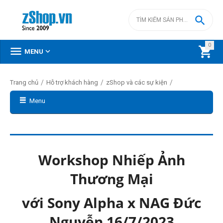

0



MENU
/
/
/
Trang chủ
Hỗ trợ khách hàng
zShop và các sự kiện
Menu
Workshop Nhiếp Ảnh
Thương Mại
với Sony Alpha x NAG Đức
Nguyễn 16/7/2023