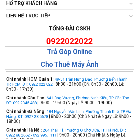
HỔ TRỢ KHÁCH HÀNG
LIÊN HỆ TRỰC TIẾP
TỔNG ĐÀI CSKH
0922022022
Trả Góp Online
Cho Thuê Máy Ảnh
Chi nhánh HCM Quận 1:
49-51 Trần Hưng Đạo, Phường Bến Thành,
| 8h30 - 21h00 (CN: 8h30 - 20h00, Lễ:
TP. HCM. ĐT: 0922 022 022
8h30 - 17h30)
Chi nhánh Cần Thơ:
64 Hùng Vương, Phường Ninh Kiều, TP. Cần Thơ.
| 9h00 - 19h00 (Ngày Lễ: 9h00 - 19h00)
ĐT: 092.2345.488
Chi nhánh Đà Nẵng:
184 Nguyễn Văn Linh, Phường Thanh Khê, TP. Đà
| 8h00 - 20h00 (Chủ Nhật & Ngày Lễ: 9h00 -
Nẵng. ĐT: 0927 28 5678
18h00)
Chi nhánh Hà Nội:
264 Thái Hà, Phường Ô Chợ Dừa, TP. Hà Nội, ĐT:
| 9h00 - 20h00 (Chủ Nhật & Ngày Lễ:
0922 88 2662 - 092.995.1111