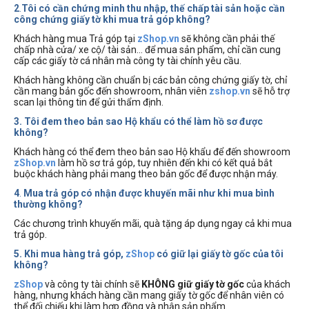
2
.
Tôi có cần chứng minh thu nhập, thế chấp tài sản hoặc cần
công chứng giấy tờ khi mua trả góp không?
Khách hàng mua Trả góp tại
zShop.vn
sẽ không cần phải thế
chấp nhà cửa/ xe cộ/ tài sản… để mua sản phẩm, chỉ cần cung
cấp các giấy tờ cá nhân mà công ty tài chính yêu cầu.
Khách hàng không cần chuẩn bị các bản công chứng giấy tờ, chỉ
cần mang bản gốc đến showroom, nhân viên
zshop.vn
sẽ hỗ trợ
scan lại thông tin để gửi thẩm định.
3. Tôi đem theo bản sao Hộ khẩu có thể làm hồ sơ được
không?
Khách hàng có thể đem theo bản sao Hộ khẩu để đến showroom
zShop.vn
làm hồ sơ trả góp, tuy nhiên đến khi có kết quả bắt
buộc khách hàng phải mang theo bản gốc để được nhận máy.
4
.
Mua trả góp có nhận được khuyến mãi như khi mua bình
thường không?
Các chương trình khuyến mãi, quà tặng áp dụng ngay cả khi mua
trả góp.
5. Khi mua hàng trả góp,
zShop
có giữ lại giấy tờ gốc của tôi
không?
zShop
và công ty tài chính sẽ
KHÔNG giữ giấy tờ gốc
của khách
hàng, nhưng khách hàng cần mang giấy tờ gốc để nhân viên có
thể đối chiếu khi làm hợp đồng và nhận sản phẩm.