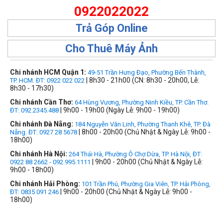
0922022022
Trả Góp Online
Cho Thuê Máy Ảnh
Chi nhánh HCM Quận 1:
49-51 Trần Hưng Đạo, Phường Bến Thành,
| 8h30 - 21h00 (CN: 8h30 - 20h00, Lễ:
TP. HCM. ĐT: 0922 022 022
8h30 - 17h30)
Chi nhánh Cần Thơ:
64 Hùng Vương, Phường Ninh Kiều, TP. Cần Thơ.
| 9h00 - 19h00 (Ngày Lễ: 9h00 - 19h00)
ĐT: 092.2345.488
Chi nhánh Đà Nẵng:
184 Nguyễn Văn Linh, Phường Thanh Khê, TP. Đà
| 8h00 - 20h00 (Chủ Nhật & Ngày Lễ: 9h00 -
Nẵng. ĐT: 0927 28 5678
18h00)
Chi nhánh Hà Nội:
264 Thái Hà, Phường Ô Chợ Dừa, TP. Hà Nội, ĐT:
| 9h00 - 20h00 (Chủ Nhật & Ngày Lễ:
0922 88 2662 - 092.995.1111
9h00 - 18h00)
Chi nhánh Hải Phòng:
101 Trần Phú, Phường Gia Viên, TP. Hải Phòng,
| 9h00 - 20h00 (Chủ Nhật & Ngày Lễ: 9h00 -
ĐT: 0835 091 246
18h00)