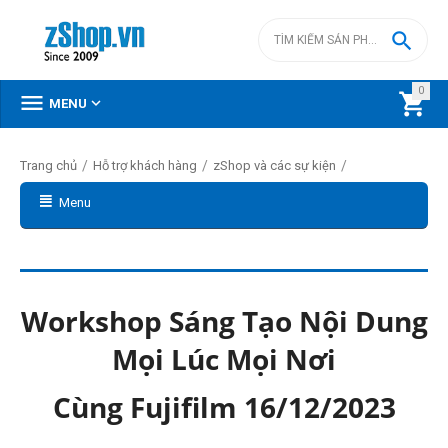

0



MENU
/
/
/
Trang chủ
Hỗ trợ khách hàng
zShop và các sự kiện
Menu
Workshop Sáng Tạo Nội Dung
Mọi Lúc Mọi Nơi
Cùng Fujifilm 16/12/2023