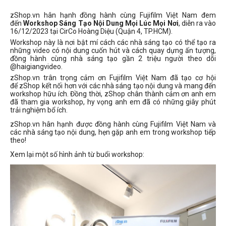
zShop.vn hân hạnh đồng hành cùng Fujifilm Việt Nam đem
đến
Workshop Sáng Tạo Nội Dung Mọi Lúc Mọi Nơi
, diễn ra vào
16/12/2023 tại CirCo Hoàng Diệu (Quận 4, TP.HCM).
Workshop này là nơi bật mí cách các nhà sáng tạo có thể tạo ra
những video có nội dung cuốn hút và cách quay dựng ấn tượng,
đồng hành cùng nhà sáng tạo gần 2 triệu người theo dõi
@haigiangvideo.
zShop.vn trân trọng cảm ơn Fujifilm Việt Nam đã tạo cơ hội
để zShop kết nối hơn với các nhà sáng tạo nội dung và mang đến
workshop hữu ích. Đồng thời, zShop chân thành cảm ơn anh em
đã tham gia workshop, hy vọng anh em đã có những giây phút
trải nghiệm bổ ích.
zShop.vn hân hạnh được đồng hành cùng Fujifilm Việt Nam và
các nhà sáng tạo nội dung, hẹn gặp anh em trong workshop tiếp
theo!
Xem lại một số hình ảnh từ buổi workshop: