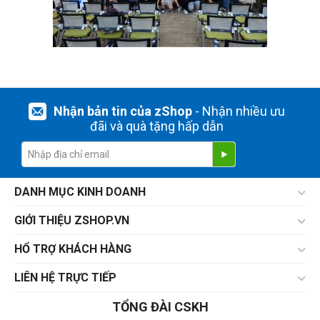
Nhận bản tin của zShop
- Nhận nhiều ưu
đãi và quà tặng hấp dẫn
DANH MỤC KINH DOANH
GIỚI THIỆU ZSHOP.VN
HỔ TRỢ KHÁCH HÀNG
LIÊN HỆ TRỰC TIẾP
TỔNG ĐÀI CSKH