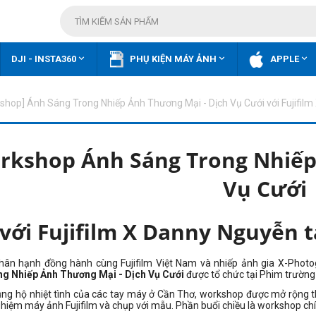



DJI - INSTA360
PHỤ KIỆN MÁY ẢNH
APPLE
shop] Ánh Sáng Trong Nhiếp Ảnh Thương Mại - Dịch Vụ Cưới với Fujifil
rkshop Ánh Sáng Trong Nhiếp
Vụ Cưới
với Fujifilm X Danny Nguyễn t
hân hạnh đồng hành cùng Fujifilm Việt Nam và nhiếp ảnh gia X-Phot
g Nhiếp Ảnh Thương Mại - Dịch Vụ Cưới
được tổ chức tại Phim trường
ủng hộ nhiệt tình của các tay máy ở Cần Thơ, workshop được mở rộng 
ghiệm máy ảnh Fujifilm và chụp với mẫu. Phần buổi chiều là workshop ch