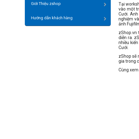
Giới Thiệu zshop
Tại works
vào một tr
Cưới. Anh 
Hướng dẫn khách hàng
nghiệm và
ảnh Fujifi
zShop.vn 
diễn ra. 
nhiều kiế
Cưới.
zShop sẽ r
gia trong c
Cùng xem 