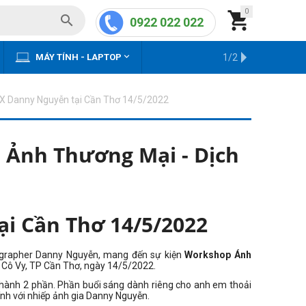
0


0922 022 022


MÁY TÍNH - LAPTOP
KHO HÀNG CŨ
1/2
m X Danny Nguyễn tại Cần Thơ 14/5/2022
 Ảnh Thương Mại - Dịch
ại Cần Thơ 14/5/2022
ographer Danny Nguyễn, mang đến sự kiện
Workshop Ánh
 Cô Vy, TP Cần Thơ, ngày 14/5/2022.
thành 2 phần. Phần buổi sáng dành riêng cho anh em thoải
ính với nhiếp ảnh gia Danny Nguyễn.