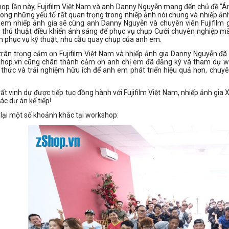
hop lần này, Fujifilm Việt Nam và anh Danny Nguyễn mang đến chủ đề "Á
ong những yếu tố rất quan trọng trong nhiếp ảnh nói chung và nhiếp ảnh 
em nhiếp ảnh gia sẽ cùng anh Danny Nguyễn và chuyên viên Fujifilm gi
 thủ thuật điều khiển ánh sáng để phục vụ chụp Cưới chuyên nghiệp m
lm phục vụ kỹ thuật, nhu cầu quay chụp của anh em.
trân trọng cảm ơn Fujifilm Việt Nam và nhiếp ảnh gia Danny Nguyễn đ
zShop.vn cũng chân thành cảm ơn anh chị em đã đăng ký và tham dự w
n thức và trải nghiệm hữu ích để anh em phát triển hiệu quả hơn, chu
ất vinh dự được tiếp tục đồng hành với Fujifilm Việt Nam, nhiếp ảnh g
ác dự án kế tiếp!
lại một số khoảnh khắc tại workshop: