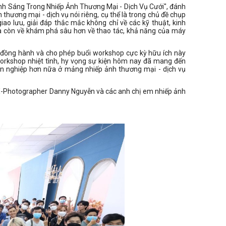
nh Sáng Trong Nhiếp Ảnh Thương Mại - Dịch Vụ Cưới", đánh
thương mại - dịch vụ nói riêng, cụ thể là trong chủ đề chụp
ao lưu, giải đáp thắc mắc không chỉ về các kỹ thuật, kinh
à còn về khám phá sâu hơn về thao tác, khả năng của máy
ã đồng hành và cho phép buổi workshop cực kỳ hữu ích này
orkshop nhiệt tình, hy vọng sự kiện hôm nay đã mang đến
yên nghiệp hơn nữa ở mảng nhiếp ảnh thương mại - dịch vụ
ia X-Photographer Danny Nguyễn và các anh chị em nhiếp ảnh