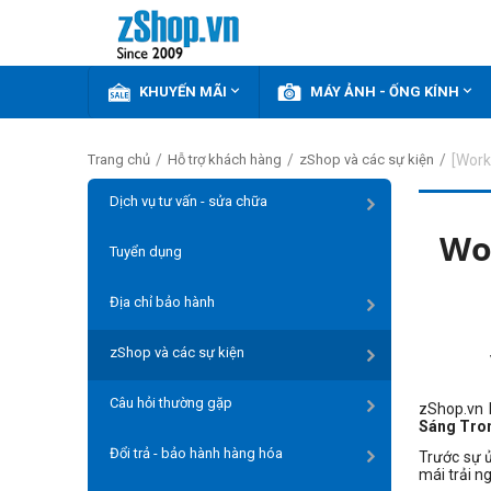


KHUYẾN MÃI
MÁY ẢNH - ỐNG KÍNH
/
/
/
[Work
Trang chủ
Hỗ trợ khách hàng
zShop và các sự kiện
Dịch vụ tư vấn - sửa chữa
Wo
Tuyển dụng
Địa chỉ bảo hành
zShop và các sự kiện
Câu hỏi thường gặp
zShop.vn 
Sáng Tron
Đổi trả - bảo hành hàng hóa
Trước sự 
mái trải n