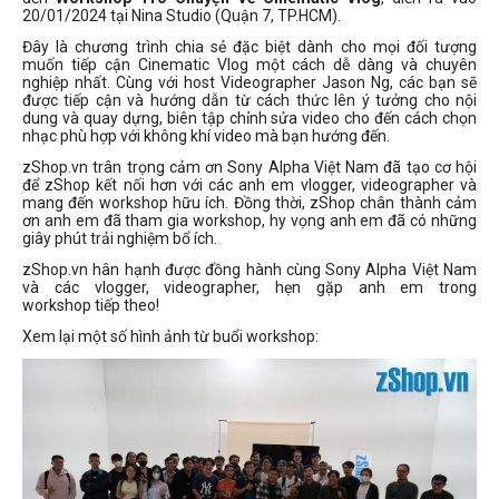
20/01/2024 tại Nina Studio (Quận 7, TP.HCM).
Đây là chương trình chia sẻ đặc biệt dành cho mọi đối tượng
muốn tiếp cận Cinematic Vlog một cách dễ dàng và chuyên
nghiệp nhất. Cùng với host Videographer Jason Ng, các bạn sẽ
được tiếp cận và hướng dẫn từ cách thức lên ý tưởng cho nội
dung và quay dựng, biên tập chỉnh sửa video cho đến cách chọn
nhạc phù hợp với không khí video mà bạn hướng đến.
zShop.vn trân trọng cảm ơn Sony Alpha Việt Nam đã tạo cơ hội
để zShop kết nối hơn với các anh em vlogger, videographer và
mang đến workshop hữu ích. Đồng thời, zShop chân thành cảm
ơn anh em đã tham gia workshop, hy vọng anh em đã có những
giây phút trải nghiệm bổ ích.
zShop.vn hân hạnh được đồng hành cùng Sony Alpha Việt Nam
và các vlogger, videographer, hẹn gặp anh em trong
workshop tiếp theo!
Xem lại một số hình ảnh từ buổi workshop: