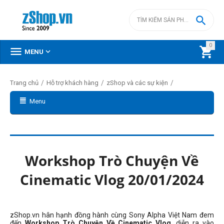

0



MENU
/
/
/
Trang chủ
Hỗ trợ khách hàng
zShop và các sự kiện
Menu
Workshop Trò Chuyện Về
Cinematic Vlog 20/01/2024
zShop.vn hân hạnh đồng hành cùng Sony Alpha Việt Nam đem
đến
Workshop Trò Chuyện Về Cinematic Vlog
, diễn ra vào