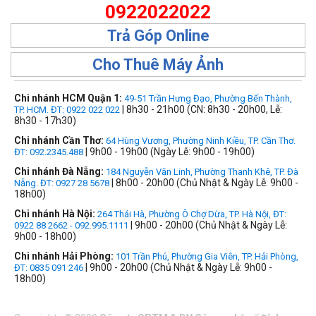
0922022022
Trả Góp Online
Cho Thuê Máy Ảnh
Chi nhánh HCM Quận 1:
49-51 Trần Hưng Đạo, Phường Bến Thành,
| 8h30 - 21h00 (CN: 8h30 - 20h00, Lễ:
TP. HCM. ĐT: 0922 022 022
8h30 - 17h30)
Chi nhánh Cần Thơ:
64 Hùng Vương, Phường Ninh Kiều, TP. Cần Thơ.
| 9h00 - 19h00 (Ngày Lễ: 9h00 - 19h00)
ĐT: 092.2345.488
Chi nhánh Đà Nẵng:
184 Nguyễn Văn Linh, Phường Thanh Khê, TP. Đà
| 8h00 - 20h00 (Chủ Nhật & Ngày Lễ: 9h00 -
Nẵng. ĐT: 0927 28 5678
18h00)
Chi nhánh Hà Nội:
264 Thái Hà, Phường Ô Chợ Dừa, TP. Hà Nội, ĐT:
| 9h00 - 20h00 (Chủ Nhật & Ngày Lễ:
0922 88 2662 - 092.995.1111
9h00 - 18h00)
Chi nhánh Hải Phòng:
101 Trần Phú, Phường Gia Viên, TP. Hải Phòng,
| 9h00 - 20h00 (Chủ Nhật & Ngày Lễ: 9h00 -
ĐT: 0835 091 246
18h00)