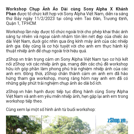
Workshop Chụp Ảnh Áo Dài cùng Sony Alpha X Khánh
Phan
được tổ chức kết hợp với Sony Alpha Việt Nam, diễn ra sáng
thứ Bảy ngày 11/2/2023 tại công viên Tao Đàn, Trương Định,
Quận 1, TP.HCM.
Workshop lần này được tổ chức ngoài trời cho phép khai thác ánh
sáng tự nhiên và ngoại cảnh nhằm tôn lên nét đẹp của chiếc áo
dài Việt Nam, dưới góc nhìn qua ống kính máy ảnh của các nhiếp
ảnh gia. Đây cũng là cơ hội tuyệt vời cho anh em thực hành kỹ
thuật nhiếp ảnh để chụp ngoài trời hiệu quả.
zShop.vn trân trọng cảm ơn Sony Alpha Việt Nam tạo cơ hội kết
nối zShop với các nhiếp ảnh gia, mang đến các chủ đề workshop
hữu ích góp phần làm phong phú trải nghiệm nhiếp ảnh của các
anh em. Đồng thời, zShop chân thành cảm ơn anh em đã hào
hứng tham gia workshop, mong rằng hôm nay anh em đã có
những giây phút trải nghiệm chụp ảnh áo dài bổ ích.
zShop.vn hân hạnh được tiếp tục đồng hành cùng Sony Alpha
Việt Nam và anh em yêu mến nhiếp ảnh, hẹn gặp lại anh em trong
workshop tiếp theo.
Cùng xem lại một số hình ảnh từ buổi workshop: