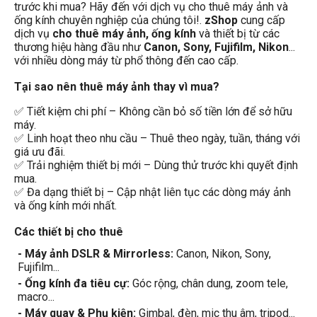
trước khi mua? Hãy đến với dịch vụ cho thuê máy ảnh và
ống kính chuyên nghiệp của chúng tôi!.
zShop
cung cấp
dịch vụ
cho thuê máy ảnh, ống kính
và thiết bị từ các
thương hiệu hàng đầu như
Canon, Sony, Fujifilm, Nikon
...
với nhiều dòng máy từ phổ thông đến cao cấp.
Tại sao nên thuê máy ảnh thay vì mua?
✅ Tiết kiệm chi phí – Không cần bỏ số tiền lớn để sở hữu
máy.
✅ Linh hoạt theo nhu cầu – Thuê theo ngày, tuần, tháng với
giá ưu đãi.
✅ Trải nghiệm thiết bị mới – Dùng thử trước khi quyết định
mua.
✅ Đa dạng thiết bị – Cập nhật liên tục các dòng máy ảnh
và ống kính mới nhất.
Các thiết bị cho thuê
- Máy ảnh DSLR & Mirrorless:
Canon, Nikon, Sony,
Fujifilm...
- Ống kính đa tiêu cự:
Góc rộng, chân dung, zoom tele,
macro...
- Máy quay & Phụ kiện:
Gimbal, đèn, mic thu âm, tripod...