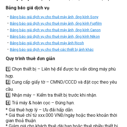
Bảng báo giá dịch vụ
-
Bảng báo giá dịch vụ cho thuê máy ảnh, ống kính Sony
-
Bảng báo giá dịch vụ cho thuê máy ảnh, ống kính Fujifilm
-
Bảng báo giá dịch vụ cho thuê máy ảnh, ống kính Canon
-
Bảng báo giá dịch vụ cho thuê máy ảnh, ống kính Nikon
-
Bảng báo giá dịch vụ cho thuê máy ảnh Ricoh
-
Bảng báo giá dịch vụ cho thuê các thiết bị ảnh khác
Quy trình thuê đơn giản
1️⃣ Chọn thiết bị – Liên hệ để được tư vấn dòng máy phù
hợp.
2️⃣ Cung cấp giấy tờ – CMND/CCCD và đặt cọc theo yêu
cầu.
3️⃣ Nhận máy – Kiểm tra thiết bị trước khi nhận.
4️⃣ Trả máy & hoàn cọc – Đúng hạn.
* Giá thuê hợp lý – Ưu đãi hấp dẫn.
* Giá thuê chỉ từ xxx.000 VNĐ/ngày hoặc theo khoản thời
gian thoả thuận.
* Giảm giá cho khách thuê dài hạn hoặc thuê nhiều thiết bị