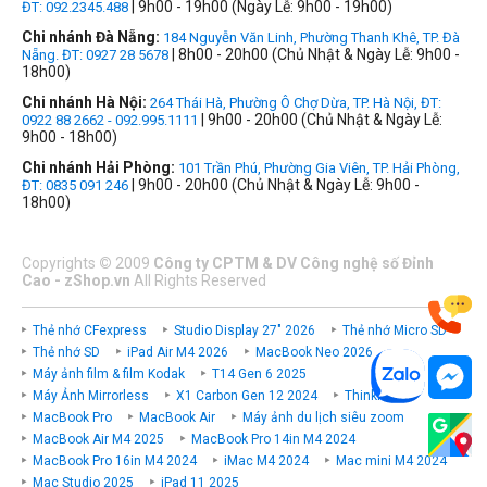
| 9h00 - 19h00 (Ngày Lễ: 9h00 - 19h00)
ĐT: 092.2345.488
Chi nhánh Đà Nẵng:
184 Nguyễn Văn Linh, Phường Thanh Khê, TP. Đà
| 8h00 - 20h00 (Chủ Nhật & Ngày Lễ: 9h00 -
Nẵng. ĐT: 0927 28 5678
18h00)
Chi nhánh Hà Nội:
264 Thái Hà, Phường Ô Chợ Dừa, TP. Hà Nội, ĐT:
| 9h00 - 20h00 (Chủ Nhật & Ngày Lễ:
0922 88 2662 - 092.995.1111
9h00 - 18h00)
Chi nhánh Hải Phòng:
101 Trần Phú, Phường Gia Viên, TP. Hải Phòng,
| 9h00 - 20h00 (Chủ Nhật & Ngày Lễ: 9h00 -
ĐT: 0835 091 246
18h00)
Copyrights
©
2009
Công ty CPTM & DV Công nghệ số Đỉnh
Cao - zShop.vn
All Rights Reserved
Thẻ nhớ CFexpress
Studio Display 27" 2026
Thẻ nhớ Micro SD
Thẻ nhớ SD
iPad Air M4 2026
MacBook Neo 2026
Máy ảnh film & film Kodak
T14 Gen 6 2025
Máy Ảnh Mirrorless
X1 Carbon Gen 12 2024
ThinkPad P
MacBook Pro
MacBook Air
Máy ảnh du lịch siêu zoom
MacBook Air M4 2025
MacBook Pro 14in M4 2024
MacBook Pro 16in M4 2024
iMac M4 2024
Mac mini M4 2024
Mac Studio 2025
iPad 11 2025