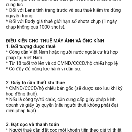
cùng lúc.
* Đối với Lens tình trạng trước và sau thuê kiểm tra đúng
nguyên trạng.
* Đối với Body giá thuê giới hạn số shots chụp (1 ngày
chụp không quá 1000 shots).
ĐIỀU KIỆN CHO THUÊ MÁY ẢNH VÀ ỐNG KÍNH
1. Đối tượng được thuê
* Công dân Việt Nam hoặc người nước ngoài cư trú hợp
pháp tại Việt Nam.
* Từ 18 tuổi trở lên và có CMND/CCCD/hộ chiếu hợp lệ.
* Có đầy đủ năng lực hành vi dân sự.
2. Giấy tờ cần thiết khi thuê
* CMND/CCCD/hộ chiếu bản gốc (sẽ được sao lưu khi ký
họp đồng thuê).
* Nếu là công ty/tổ chức, cần cung cấp giấy phép kinh
doanh và giấy ủy quyền (nếu người thuê không phải đại
diện pháp luật).
3. Đặt cọc và thanh toán
* Người thuê cần đặt cọc một khoản tiền theo giá trị thiết