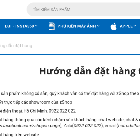



DJI - INSTA360
PHỤ KIỆN MÁY ẢNH
APPLE
ng dẫn đặt hàng
Hướng dẫn đặt hàng t
c sản phẩm không có sẵn, quý khách vẫn có thể đặt hàng với zShop theo
n trực tiếp các showroom của zShop
i điện thoại: Hồ Chí Minh: 0922 022 022
t hàng thông qua các kênh chăm sóc khách hàng: chat website, chat 
ww.facebook.com/zshopvn.page
), Zalo(
0922 022 022
), email (
hotrodath
t hàng trên website