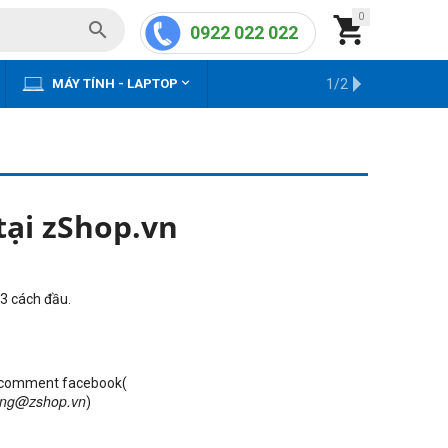
0


0922 022 022


MÁY TÍNH - LAPTOP
KHO HÀNG CŨ
1/2
ại zShop.vn
 3 cách đầu.
& comment facebook(
ang@zshop.vn
)