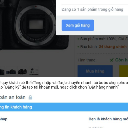
ờ quý khách có thể đăng nhập và được chuyển nhanh tới bước chọn phươn
vào "Đăng ký" để tạo tài khoản mới, hoặc click chọn "Đặt hàng nhanh"