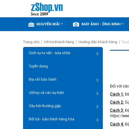


KHUYẾN MÃI
MÁY ẢNH - ỐNG KÍNH
/
/
/
Hướ
Trang chủ
Hỗ trợ khách hàng
Hướng dẫn khách hàng
Dịch vụ tư vấn - sửa chữa
Tuyển dụng
Địa chỉ bảo hành
Đối với cá
zShop và các sự kiện
Cách 1:
Đế
Cách 2:
Gọ
Câu hỏi thường gặp
Cách 3:
Đặ
https://w
Đổi trả - bảo hành hàng hóa
Cách 4:
Đặ