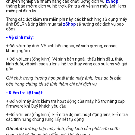
chuyên nghiệp và nhằm nâng cao chất lượng dịch vụ
zShop
thông báo mở ra dịch vụ hỗ trợ kiểm tra và vệ sinh máy ảnh, lens
miễn phí định kỳ.
Trong các đợt kiểm tra miễn phí này, các khách hng sử dụng máy
ảnh DSLR và ống kính mua tại
zShop
sẽ hưởng các dịch vụ bao
gồm:
- Vệ sinh máy:
+ Đối với máy ảnh: Vệ sinh bên ngoài, vệ sinh gương, censor,
khung ngắm
+ Đối với Lens(ống kính): Vệ sinh bên ngoài, thấu kính đầu, thấu
kính đuôi, vệ sinh cao su lens, hỗ trợ thay vòng cao su lens với giá
gốc.
Ghi chú: trong trường hợp phải tháo máy ảnh, lens do bị bẩn
bên trong chúng tôi sẽ tính thêm chi phí dịch vụ
- Kiểm tra kỹ thuật:
+ Đối với máy ảnh: kiểm tra hoạt động của máy, hỗ trợ nâng cấp
firmware khi Quý khách yêu cầu
+ Đối với Lens(ống kính): kiểm tra độ nét, hoạt động lens, kiểm tra
các tính năng chống rung, lấy nét tự động
Ghi chú:
trường hợp máy ảnh, ống kính cần phải sửa chữa
chúng tôi sẽ thông báo đến quý khách hàng.