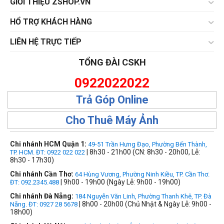
GIỚI THIỆU ZSHOP.VN
HỔ TRỢ KHÁCH HÀNG
LIÊN HỆ TRỰC TIẾP
TỔNG ĐÀI CSKH
0922022022
Trả Góp Online
Cho Thuê Máy Ảnh
Chi nhánh HCM Quận 1:
49-51 Trần Hưng Đạo, Phường Bến Thành,
| 8h30 - 21h00 (CN: 8h30 - 20h00, Lễ:
TP. HCM. ĐT: 0922 022 022
8h30 - 17h30)
Chi nhánh Cần Thơ:
64 Hùng Vương, Phường Ninh Kiều, TP. Cần Thơ.
| 9h00 - 19h00 (Ngày Lễ: 9h00 - 19h00)
ĐT: 092.2345.488
Chi nhánh Đà Nẵng:
184 Nguyễn Văn Linh, Phường Thanh Khê, TP. Đà
| 8h00 - 20h00 (Chủ Nhật & Ngày Lễ: 9h00 -
Nẵng. ĐT: 0927 28 5678
18h00)