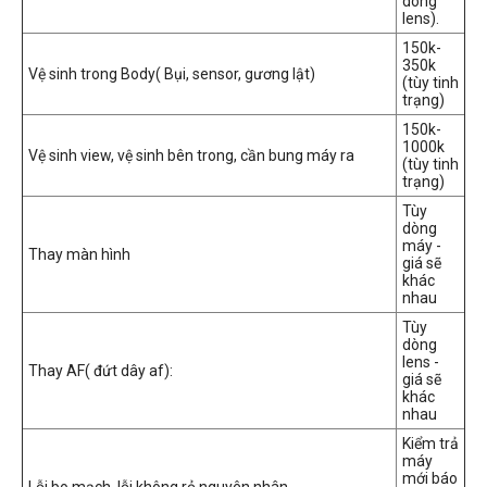
dòng
lens).
150k-
350k
Vệ sinh trong Body( Bụi, sensor, gương lật)
(tùy tinh
trạng)
150k-
1000k
Vệ sinh view, vệ sinh bên trong, cần bung máy ra
(tùy tinh
trạng)
Tùy
dòng
máy -
Thay màn hình
giá sẽ
khác
nhau
Tùy
dòng
lens -
Thay AF( đứt dây af):
giá sẽ
khác
nhau
Kiểm trả
máy
mới báo