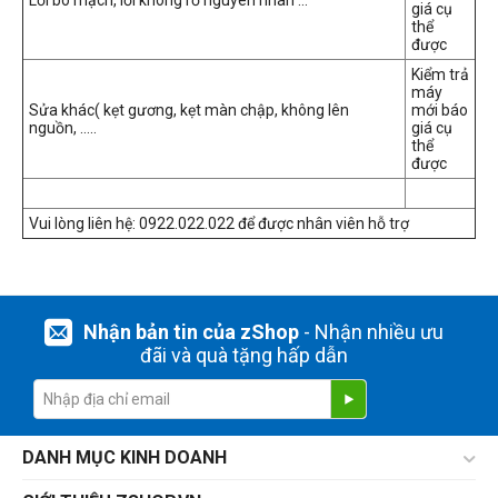
Lỗi bo mạch, lỗi không rỏ nguyên nhân …
giá cụ
thể
được
Kiểm trả
máy
Sửa khác( kẹt gương, kẹt màn chập, không lên
mới báo
nguồn, …..
giá cụ
thể
được
Vui lòng liên hệ: 0922.022.022 để được nhân viên hỗ trợ
Nhận bản tin của zShop
- Nhận nhiều ưu
đãi và quà tặng hấp dẫn
DANH MỤC KINH DOANH