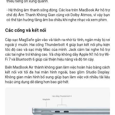
thiểu tiếng ồn xung quanh.
- Hệ thống âm thanh sống động. Các loa trên MacBook Air hỗ trợ
chế độ Âm Thanh Không Gian cùng với Dolby Atmos, vì vậy bạn
có thể tận hưởng tầng âm ba chiều khi nghe nhạc và xem phim.
Các cổng và kết nối
Cáp sạc MagSafe gắn vào và tách ra nhờ từ tính, ngăn máy bị rơi
ngoài ý muốn. Hai cổng Thunderbolt 4 giúp bạn kết nối phụ kiện
tốc độ cao và sạc máy Mac của mình. Jack cắm tai nghe hỗ trợ
các tai nghe trở kháng cao. Và chip không dây Apple N1 hỗ trợ Wi-
Fi 7 và Bluetooth 6 giúp cải thiện hiệu năng và độ tin cậy.
Biến MacBook Air thành không gian làm việc hoàn hảo bằng cách
kết nối với tối đa hai màn hình ngoài, bao gồm Studio Display.
Không gian màn hình bổ sung giúp bạn làm việc với nhiều tài liệu
hoặc ứng dụng dễ dàng hơn bao giờ hết.