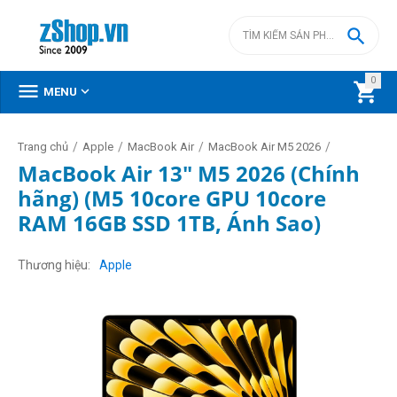

0



MENU
/
/
/
/
Trang chủ
Apple
MacBook Air
MacBook Air M5 2026
MacBook Air 13" M5 2026 (Chính
hãng) (M5 10core GPU 10core
RAM 16GB SSD 1TB, Ánh Sao)
Thương hiệu
Apple