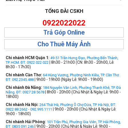
TỔNG ĐÀI CSKH
0922022022
Trả Góp Online
Cho Thuê Máy Ảnh
Chi nhánh HCM Quận 1:
49-51 Trần Hưng Đạo, Phường Bến Thành,
| 8h30 - 21h00 (CN: 8h30 - 20h00, Lễ:
TP. HCM. ĐT: 0922 022 022
8h30 - 17h30)
Chi nhánh Cần Thơ:
64 Hùng Vương, Phường Ninh Kiều, TP. Cần Thơ.
| 9h00 - 19h00 (Ngày Lễ: 9h00 - 19h00)
ĐT: 092.2345.488
Chi nhánh Đà Nẵng:
184 Nguyễn Văn Linh, Phường Thanh Khê, TP. Đà
| 8h00 - 20h00 (Chủ Nhật & Ngày Lễ: 9h00 -
Nẵng. ĐT: 0927 28 5678
18h00)
Chi nhánh Hà Nội:
264 Thái Hà, Phường Ô Chợ Dừa, TP. Hà Nội, ĐT:
| 9h00 - 20h00 (Chủ Nhật & Ngày Lễ:
0922 88 2662 - 092.995.1111
9h00 - 18h00)
Chi nhánh Hải Phòng:
101 Trần Phú, Phường Gia Viên, TP. Hải Phòng,
| 9h00 - 20h00 (Chủ Nhật & Ngày Lễ: 9h00 -
ĐT: 0835 091 246