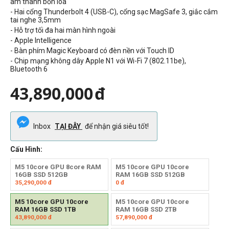
âm thanh bốn loa
- Hai cổng Thunderbolt 4 (USB-C), cổng sạc MagSafe 3, giắc cắm
tai nghe 3,5mm
- Hỗ trợ tối đa hai màn hình ngoài
- Apple Intelligence
- Bàn phím Magic Keyboard có đèn nền với Touch ID
- Chip mạng không dây Apple N1 với Wi-Fi 7 (802.11be),
Bluetooth 6
43,890,000
đ
Inbox
TẠI ĐÂY
để nhận giá siêu tốt!
Cấu Hình:
M5 10core GPU 8core RAM
M5 10core GPU 10core
16GB SSD 512GB
RAM 16GB SSD 512GB
35,290,000
đ
0
đ
M5 10core GPU 10core
M5 10core GPU 10core
RAM 16GB SSD 1TB
RAM 16GB SSD 2TB
43,890,000
đ
57,890,000
đ