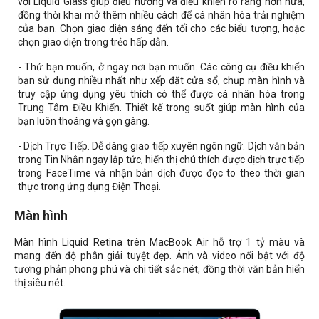
với Liquid Glass giúp điều hướng và điều khiển rõ ràng hơn nữa,
đồng thời khai mở thêm nhiều cách để cá nhân hóa trải nghiệm
của bạn. Chọn giao diện sáng đến tối cho các biểu tượng, hoặc
chọn giao diện trong trẻo hấp dẫn.
- Thứ bạn muốn, ở ngay nơi bạn muốn. Các công cụ điều khiển
bạn sử dụng nhiều nhất như xếp đặt cửa sổ, chụp màn hình và
truy cập ứng dụng yêu thích có thể được cá nhân hóa trong
Trung Tâm Điều Khiển. Thiết kế trong suốt giúp màn hình của
bạn luôn thoáng và gọn gàng.
- Dịch Trực Tiếp. Dễ dàng giao tiếp xuyên ngôn ngữ. Dịch văn bản
trong Tin Nhắn ngay lập tức, hiển thị chú thích được dịch trực tiếp
trong FaceTime và nhận bản dịch được đọc to theo thời gian
thực trong ứng dụng Điện Thoại.
Màn hình
Màn hình Liquid Retina trên MacBook Air hỗ trợ 1 tỷ màu và
mang đến độ phân giải tuyệt đẹp. Ảnh và video nổi bật với độ
tương phản phong phú và chi tiết sắc nét, đồng thời văn bản hiển
thị siêu nét.