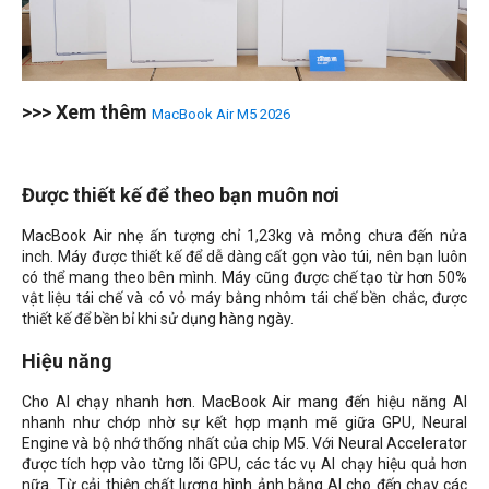
>>> Xem thêm
MacBook Air M5 2026
Được thiết kế để theo bạn muôn nơi
MacBook Air nhẹ ấn tượng chỉ 1,23kg và mỏng chưa đến nửa
inch. Máy được thiết kế để dễ dàng cất gọn vào túi, nên bạn luôn
có thể mang theo bên mình. Máy cũng được chế tạo từ hơn 50%
vật liệu tái chế và có vỏ máy bằng nhôm tái chế bền chắc, được
thiết kế để bền bỉ khi sử dụng hàng ngày.
Hiệu năng
Cho AI chạy nhanh hơn. MacBook Air mang đến hiệu năng AI
nhanh như chớp nhờ sự kết hợp mạnh mẽ giữa GPU, Neural
Engine và bộ nhớ thống nhất của chip M5. Với Neural Accelerator
được tích hợp vào từng lõi GPU, các tác vụ AI chạy hiệu quả hơn
nữa. Từ cải thiện chất lượng hình ảnh bằng AI cho đến chạy các