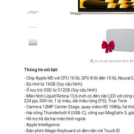

Di chuột vào hình ảnh để
Thông tin nổi bật:
- Chip Apple M5 với CPU 10 lõi, GPU 8 lõi đến 10 lõi, Neural E
- Bộ nhớ từ 16GB (tùy cấu hình)
- Ổ lưu trữ SSD từ 512GB (tùy cấu hình)
- Màn hình Liquid Retina 13,6 inch có
đèn nền
LED
với công 
224 ppi, 500 nit, 1 tỷ màu, dải màu rộng (P3), True Tone
- Camera 12MP Center Stage, quay video HD 1080p, hệ th
- Hai cổng Thunderbolt 4 (USB-C), cổng sạc MagSafe 3, g
- Hỗ trợ tối đa hai màn hình ngoài
- Apple Intelligence
- Bàn phím Magic Keyboard có đèn nền với Touch ID