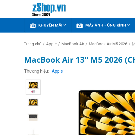


KHUYẾN MÃI
MÁY ẢNH - ỐNG KÍNH
/
/
/
/
M
Trang chủ
Apple
MacBook Air
MacBook Air M5 2026
MacBook Air 13" M5 2026 (C
Thương hiệu
Apple