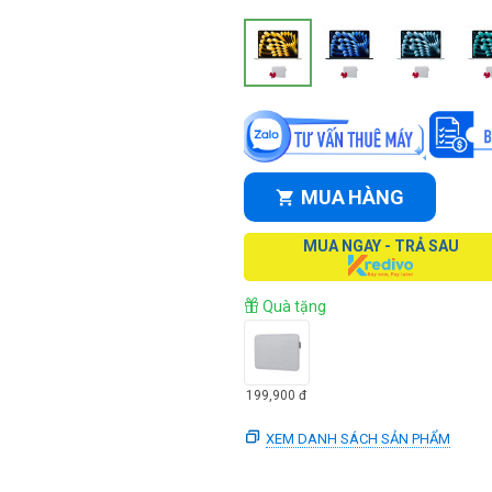
MUA HÀNG
MUA NGAY - TRẢ SAU
Quà tặng
199,900
đ
XEM DANH SÁCH SẢN PHẨM