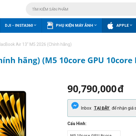



DJI - INSTA360
PHỤ KIỆN MÁY ẢNH
APPLE
acBook Air 13" M5 2026 (Chính hãng)
hính hãng) (M5 10core GPU 10core
90,790,000
đ
Inbox
TẠI ĐÂY
để nhận giá s
Cấu Hình:
M5 10core GPU 8core