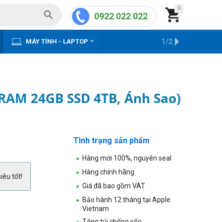
0


0922 022 022


MÁY TÍNH - LAPTOP
KHO HÀNG CŨ
1/2
 RAM 24GB SSD 4TB, Ánh Sao)
Tình trạng sản phẩm
Hàng mới 100%, nguyên seal
Hàng chính hãng
iêu tốt!
Giá đã bao gồm VAT
Bảo hành 12 tháng tại Apple
Vietnam
Tặng túi chống sốc