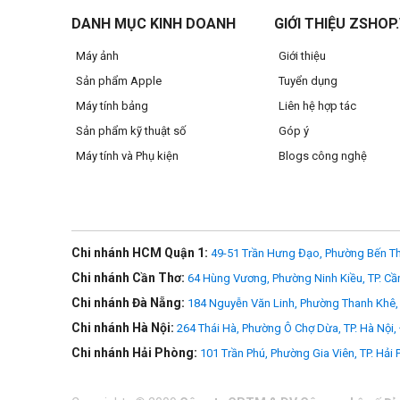
DANH MỤC KINH DOANH
GIỚI THIỆU ZSHOP
Máy ảnh
Giới thiệu
Sản phẩm Apple
Tuyển dụng
Máy tính bảng
Liên hệ hợp tác
Sản phẩm kỹ thuật số
Góp ý
Máy tính và Phụ kiện
Blogs công nghệ
Chi nhánh HCM Quận 1:
49-51 Trần Hưng Đạo, Phường Bến Th
Chi nhánh Cần Thơ:
64 Hùng Vương, Phường Ninh Kiều, TP. Cầ
>>> Xem thêm
MacBook Air M5 2026
Chi nhánh Đà Nẵng:
184 Nguyễn Văn Linh, Phường Thanh Khê, 
Chi nhánh Hà Nội:
264 Thái Hà, Phường Ô Chợ Dừa, TP. Hà Nội,
Chi nhánh Hải Phòng:
101 Trần Phú, Phường Gia Viên, TP. Hải
Được thiết kế để theo bạn muôn nơi
MacBook Air nhẹ ấn tượng chỉ 1,23kg và mỏng chưa đến nửa