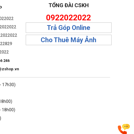
TỔNG ĐÀI CSKH
P
0922022022
022022
Trả Góp Online
2022022
22022022
Cho Thuê Máy Ảnh
322829
2022
66 246
@zshop.vn
 - 17h30)
 18h00)
- 18h00)
)
 thể mang theo bên mình. Máy cũng được chế tạo từ hơn 50%