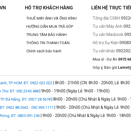
.VN
HỔ TRỢ KHÁCH HÀNG
LIÊN HỆ TRỰC TIẾ
Tổng đài CSKH
0922
THUÊ MÁY ẢNH VÀ ỐNG KÍNH
Tư vấn Máy Ảnh
092
HƯỚNG DẪN MUA TRẢ GÓP
Tư vấn Macbook
09
TRUNG TÂM BẢO HÀNH
Hỗ trợ Sự Kiện
0908
THÔNG TIN THANH TOÁN
Tư vấn khác
092202
Chính sách bảo hành
Mua sỉ - Dự Án
0972 6
Góp ý, Báo giá
Lamvt
| 8h30 - 21h00 (CN: 8h30 - 20h00, Lễ: 8h30
ành, TP. HCM. ĐT: 0922 022 022
| 9h00 - 19h00 (Ngày Lễ: 9h00 - 19h00)
n Thơ. ĐT: 092.2345.488
| 8h00 - 20h00 (Chủ Nhật & Ngày Lễ: 9h00 -
TP. Đà Nẵng. ĐT: 0927 28 5678
| 9h00 - 20h00 (Chủ Nhật & Ngày Lễ: 9h00 
 ĐT: 0922 88 2662 - 092.995.1111
| 9h00 - 20h00 (Chủ Nhật & Ngày Lễ: 9h00 - 18h00
 Phòng, ĐT: 0835 091 246
 inch. Máy được thiết kế để dễ dàng cất gọn vào túi, nên bạn luôn có