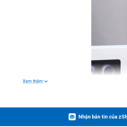
Xem thêm
Nhận bản tin của zS