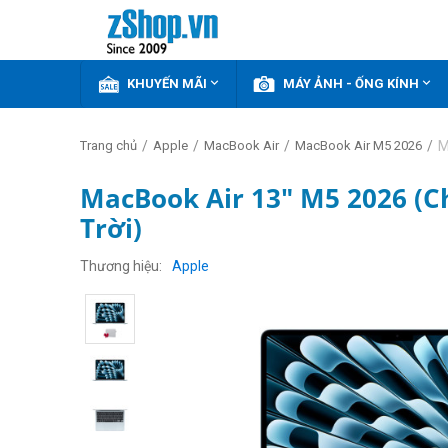


KHUYẾN MÃI
MÁY ẢNH - ỐNG KÍNH
/
/
/
/
M
Trang chủ
Apple
MacBook Air
MacBook Air M5 2026
MacBook Air 13" M5 2026 (C
Trời)
Thương hiệu
Apple