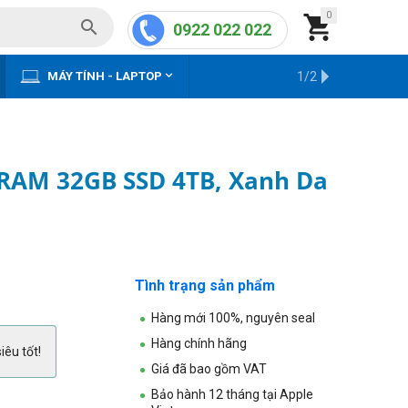
0


0922 022 022


MÁY TÍNH - LAPTOP
KHO HÀNG CŨ
1/2
 RAM 32GB SSD 4TB, Xanh Da
Tình trạng sản phẩm
Hàng mới 100%, nguyên seal
Hàng chính hãng
iêu tốt!
Giá đã bao gồm VAT
Bảo hành 12 tháng tại Apple