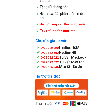
Vietnam
Tặng túi chống sốc
Hỗ trợ cài đặt phần mềm miễn
phí
Hỗ trợ nâng cấp thu cũ đổi mới
Tax refund for tourists
Chuyên gia tư vấn
Hotline HCM
0922 022 022
Hotline HN
0922 882 662
Tư Vấn Macbook
0922 022 022
Tư Vấn Máy Ảnh
0922 022 022
Mua Sỉ - Dự Án
0972 666 246
Hỗ trợ trả góp