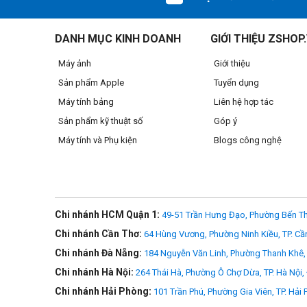
DANH MỤC KINH DOANH
GIỚI THIỆU ZSHOP
Máy ảnh
Giới thiệu
Sản phẩm Apple
Tuyển dụng
Máy tính bảng
Liên hệ hợp tác
Sản phẩm kỹ thuật số
Góp ý
Máy tính và Phụ kiện
Blogs công nghệ
Chi nhánh HCM Quận 1:
49-51 Trần Hưng Đạo, Phường Bến Th
Chi nhánh Cần Thơ:
64 Hùng Vương, Phường Ninh Kiều, TP. Cầ
>>> Xem thêm
MacBook Air M5 2026
Chi nhánh Đà Nẵng:
184 Nguyễn Văn Linh, Phường Thanh Khê, 
Chi nhánh Hà Nội:
264 Thái Hà, Phường Ô Chợ Dừa, TP. Hà Nội,
Chi nhánh Hải Phòng:
101 Trần Phú, Phường Gia Viên, TP. Hải
Được thiết kế để theo bạn muôn nơi