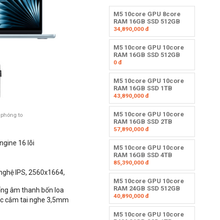
M5 10core GPU 8core
RAM 16GB SSD 512GB
34,890,000
đ
M5 10core GPU 10core
RAM 16GB SSD 512GB
0
đ
M5 10core GPU 10core
RAM 16GB SSD 1TB
43,890,000
đ
M5 10core GPU 10core
 phóng to
RAM 16GB SSD 2TB
57,890,000
đ
ngine 16 lõi
M5 10core GPU 10core
RAM 16GB SSD 4TB
85,390,000
đ
nghệ IPS,
2560x1664,
M5 10core GPU 10core
RAM 24GB SSD 512GB
ống âm thanh bốn loa
40,890,000
đ
iắc cắm tai nghe 3,5mm
M5 10core GPU 10core