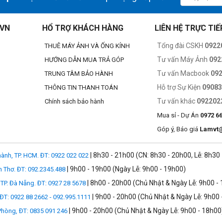
.VN
HỔ TRỢ KHÁCH HÀNG
LIÊN HỆ TRỰC TIẾ
Tổng đài CSKH
0922
THUÊ MÁY ẢNH VÀ ỐNG KÍNH
Tư vấn Máy Ảnh
092
HƯỚNG DẪN MUA TRẢ GÓP
Tư vấn Macbook
09
TRUNG TÂM BẢO HÀNH
Hỗ trợ Sự Kiện
0908
THÔNG TIN THANH TOÁN
Tư vấn khác
092202
Chính sách bảo hành
Mua sỉ - Dự Án
0972 6
Góp ý, Báo giá
Lamvt
| 8h30 - 21h00 (CN: 8h30 - 20h00, Lễ: 8h30
ành, TP. HCM. ĐT: 0922 022 022
| 9h00 - 19h00 (Ngày Lễ: 9h00 - 19h00)
n Thơ. ĐT: 092.2345.488
| 8h00 - 20h00 (Chủ Nhật & Ngày Lễ: 9h00 -
TP. Đà Nẵng. ĐT: 0927 28 5678
| 9h00 - 20h00 (Chủ Nhật & Ngày Lễ: 9h00 
 ĐT: 0922 88 2662 - 092.995.1111
| 9h00 - 20h00 (Chủ Nhật & Ngày Lễ: 9h00 - 18h00
 Phòng, ĐT: 0835 091 246