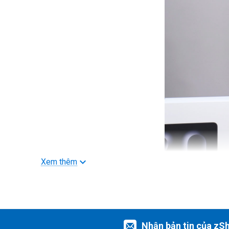
Xem thêm
Nhận bản tin của zS