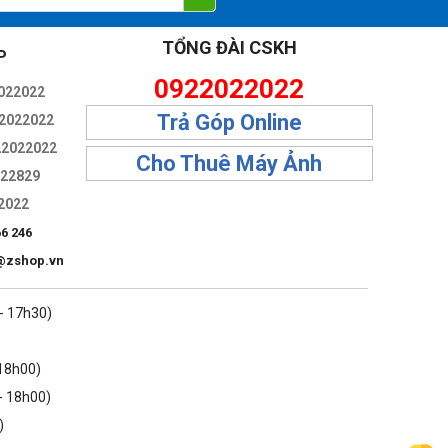
TỔNG ĐÀI CSKH
P
0922022022
022022
Trả Góp Online
2022022
22022022
Cho Thuê Máy Ảnh
322829
2022
66 246
@zshop.vn
 - 17h30)
 18h00)
- 18h00)
)