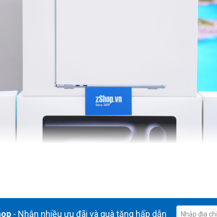
hop
- Nhận nhiều ưu đãi và quà tặng hấp dẫn