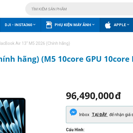



DJI - INSTA360
PHỤ KIỆN MÁY ẢNH
APPLE
acBook Air 13" M5 2026 (Chính hãng)
hính hãng) (M5 10core GPU 10core
96,490,000
đ
Inbox
TẠI ĐÂY
để nhận giá s
Cấu Hình: