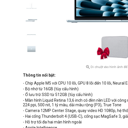

Di chuột vào hình ảnh để
Thông tin nổi bật:
- Chip Apple M5 với CPU 10 lõi, GPU 8 lõi đến 10 lõi, Neural E
- Bộ nhớ từ 16GB (tùy cấu hình)
- Ổ lưu trữ SSD từ 512GB (tùy cấu hình)
- Màn hình Liquid Retina 13,6 inch có
đèn nền
LED
với công 
224 ppi, 500 nit, 1 tỷ màu, dải màu rộng (P3), True Tone
- Camera 12MP Center Stage, quay video HD 1080p, hệ th
- Hai cổng Thunderbolt 4 (USB-C), cổng sạc MagSafe 3, g
- Hỗ trợ tối đa hai màn hình ngoài
- Apple Intelligence