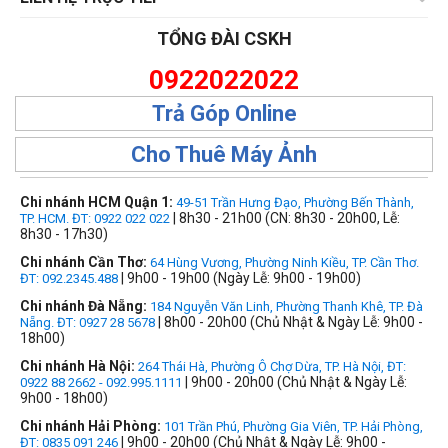
TỔNG ĐÀI CSKH
0922022022
Trả Góp Online
Cho Thuê Máy Ảnh
Chi nhánh HCM Quận 1:
49-51 Trần Hưng Đạo, Phường Bến Thành,
| 8h30 - 21h00 (CN: 8h30 - 20h00, Lễ:
TP. HCM. ĐT: 0922 022 022
8h30 - 17h30)
Chi nhánh Cần Thơ:
64 Hùng Vương, Phường Ninh Kiều, TP. Cần Thơ.
| 9h00 - 19h00 (Ngày Lễ: 9h00 - 19h00)
ĐT: 092.2345.488
Chi nhánh Đà Nẵng:
184 Nguyễn Văn Linh, Phường Thanh Khê, TP. Đà
| 8h00 - 20h00 (Chủ Nhật & Ngày Lễ: 9h00 -
Nẵng. ĐT: 0927 28 5678
18h00)
Chi nhánh Hà Nội:
264 Thái Hà, Phường Ô Chợ Dừa, TP. Hà Nội, ĐT:
| 9h00 - 20h00 (Chủ Nhật & Ngày Lễ:
0922 88 2662 - 092.995.1111
9h00 - 18h00)
Chi nhánh Hải Phòng:
101 Trần Phú, Phường Gia Viên, TP. Hải Phòng,
| 9h00 - 20h00 (Chủ Nhật & Ngày Lễ: 9h00 -
ĐT: 0835 091 246