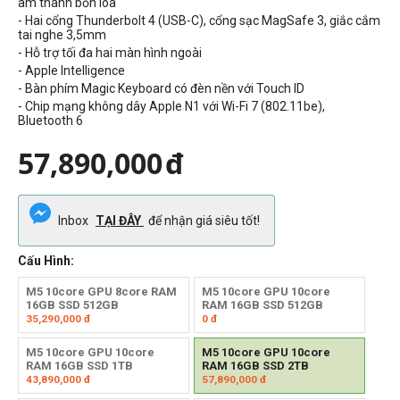
âm thanh bốn loa
- Hai cổng Thunderbolt 4 (USB-C), cổng sạc MagSafe 3, giắc cắm
tai nghe 3,5mm
- Hỗ trợ tối đa hai màn hình ngoài
- Apple Intelligence
- Bàn phím Magic Keyboard có đèn nền với Touch ID
- Chip mạng không dây Apple N1 với Wi-Fi 7 (802.11be),
Bluetooth 6
57,890,000
đ
Inbox
TẠI ĐÂY
để nhận giá siêu tốt!
Cấu Hình:
M5 10core GPU 8core RAM
M5 10core GPU 10core
16GB SSD 512GB
RAM 16GB SSD 512GB
35,290,000
đ
0
đ
M5 10core GPU 10core
M5 10core GPU 10core
RAM 16GB SSD 1TB
RAM 16GB SSD 2TB
43,890,000
đ
57,890,000
đ