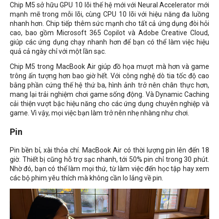
Chip M5 sở hữu GPU 10 lõi thế hệ mới với Neural Accelerator mới
mạnh mẽ trong mỗi lõi, cùng CPU 10 lõi với hiệu năng đa luồng
nhanh hơn. Chip tiếp thêm sức mạnh cho tất cả ứng dụng đòi hỏi
cao, bao gồm Microsoft 365 Copilot và Adobe Creative Cloud,
giúp các ứng dụng chạy nhanh hơn để bạn có thể làm việc hiệu
quả cả ngày chỉ với một lần sạc.
Chip M5 trong MacBook Air giúp đồ họa mượt mà hơn và game
trông ấn tượng hơn bao giờ hết. Với công nghệ dò tia tốc độ cao
bằng phần cứng thế hệ thứ ba, hình ảnh trở nên chân thực hơn,
mang lại trải nghiệm chơi game sống động. Và Dynamic Caching
cải thiện vượt bậc hiệu năng cho các ứng dụng chuyên nghiệp và
game. Vì vậy, mọi việc bạn làm trở nên nhẹ nhàng như chơi.
Pin
Pin bền bỉ, xài thỏa chí. MacBook Air có thời lượng pin lên đến 18
giờ. Thiết bị cũng hỗ trợ sạc nhanh, tới 50% pin chỉ trong 30 phút.
Nhờ đó, bạn có thể làm mọi thứ, từ làm việc đến học tập hay xem
các bộ phim yêu thích mà không cần lo lắng về pin.