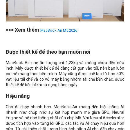
>>> Xem thêm
MacBook Air M5 2026
Được thiết kế để theo bạn muôn nơi
MacBook Air nhẹ ấn tượng chỉ 1,23kg và mỏng chưa đến nửa
inch. Máy được thiết kế để dễ dàng cất gọn vào túi, nên bạn luôn
có thể mang theo bên mình. Máy cũng được chế tạo từ hơn 50%
vật liệu tái chế và có vỏ máy bằng nhôm tái chế bền chắc, được
thiết kế để bền bỉ khi sử dụng hàng ngày.
Hiệu năng
Cho AI chạy nhanh hơn. MacBook Air mang đến hiệu năng AI
nhanh như chớp nhờ sự kết hợp mạnh mẽ giữa GPU, Neural
Engine và bộ nhớ thống nhất của chip M5. Với Neural Accelerator
được tích hợp vào từng lõi GPU, các tác vụ AI chạy hiệu quả hơn
nữa. Từ cải thiện chất lượng hình ảnh bằng AI cho đến chạy các