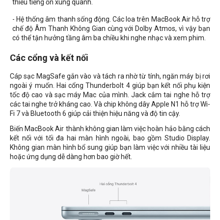
thiểu tiếng ồn xung quanh.
- Hệ thống âm thanh sống động. Các loa trên MacBook Air hỗ trợ
chế độ Âm Thanh Không Gian cùng với Dolby Atmos, vì vậy bạn
có thể tận hưởng tầng âm ba chiều khi nghe nhạc và xem phim.
Các cổng và kết nối
Cáp sạc MagSafe gắn vào và tách ra nhờ từ tính, ngăn máy bị rơi
ngoài ý muốn. Hai cổng Thunderbolt 4 giúp bạn kết nối phụ kiện
tốc độ cao và sạc máy Mac của mình. Jack cắm tai nghe hỗ trợ
các tai nghe trở kháng cao. Và chip không dây Apple N1 hỗ trợ Wi-
Fi 7 và Bluetooth 6 giúp cải thiện hiệu năng và độ tin cậy.
Biến MacBook Air thành không gian làm việc hoàn hảo bằng cách
kết nối với tối đa hai màn hình ngoài, bao gồm Studio Display.
Không gian màn hình bổ sung giúp bạn làm việc với nhiều tài liệu
hoặc ứng dụng dễ dàng hơn bao giờ hết.