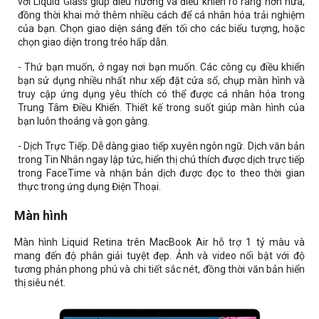
với Liquid Glass giúp điều hướng và điều khiển rõ ràng hơn nữa,
đồng thời khai mở thêm nhiều cách để cá nhân hóa trải nghiệm
của bạn. Chọn giao diện sáng đến tối cho các biểu tượng, hoặc
chọn giao diện trong trẻo hấp dẫn.
- Thứ bạn muốn, ở ngay nơi bạn muốn. Các công cụ điều khiển
bạn sử dụng nhiều nhất như xếp đặt cửa sổ, chụp màn hình và
truy cập ứng dụng yêu thích có thể được cá nhân hóa trong
Trung Tâm Điều Khiển. Thiết kế trong suốt giúp màn hình của
bạn luôn thoáng và gọn gàng.
- Dịch Trực Tiếp. Dễ dàng giao tiếp xuyên ngôn ngữ. Dịch văn bản
trong Tin Nhắn ngay lập tức, hiển thị chú thích được dịch trực tiếp
trong FaceTime và nhận bản dịch được đọc to theo thời gian
thực trong ứng dụng Điện Thoại.
Màn hình
Màn hình Liquid Retina trên MacBook Air hỗ trợ 1 tỷ màu và
mang đến độ phân giải tuyệt đẹp. Ảnh và video nổi bật với độ
tương phản phong phú và chi tiết sắc nét, đồng thời văn bản hiển
thị siêu nét.