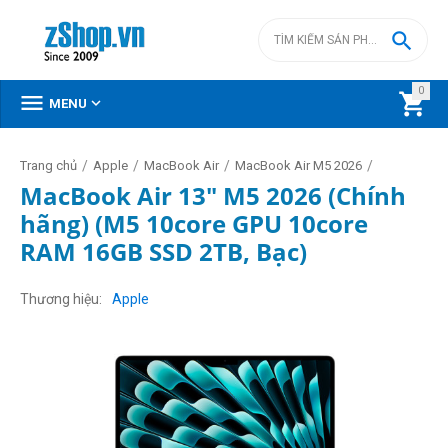

0



MENU
/
/
/
/
Trang chủ
Apple
MacBook Air
MacBook Air M5 2026
MacBook Air 13" M5 2026 (Chính
hãng) (M5 10core GPU 10core
RAM 16GB SSD 2TB, Bạc)
Thương hiệu
Apple