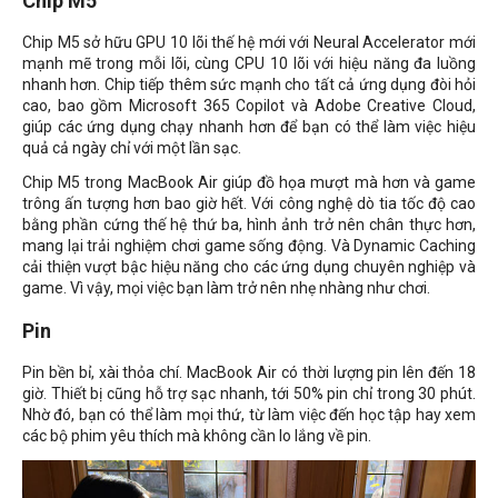
Chip M5
Chip M5 sở hữu GPU 10 lõi thế hệ mới với Neural Accelerator mới
mạnh mẽ trong mỗi lõi, cùng CPU 10 lõi với hiệu năng đa luồng
nhanh hơn. Chip tiếp thêm sức mạnh cho tất cả ứng dụng đòi hỏi
cao, bao gồm Microsoft 365 Copilot và Adobe Creative Cloud,
giúp các ứng dụng chạy nhanh hơn để bạn có thể làm việc hiệu
quả cả ngày chỉ với một lần sạc.
Chip M5 trong MacBook Air giúp đồ họa mượt mà hơn và game
trông ấn tượng hơn bao giờ hết. Với công nghệ dò tia tốc độ cao
bằng phần cứng thế hệ thứ ba, hình ảnh trở nên chân thực hơn,
mang lại trải nghiệm chơi game sống động. Và Dynamic Caching
cải thiện vượt bậc hiệu năng cho các ứng dụng chuyên nghiệp và
game. Vì vậy, mọi việc bạn làm trở nên nhẹ nhàng như chơi.
Pin
Pin bền bỉ, xài thỏa chí. MacBook Air có thời lượng pin lên đến 18
giờ. Thiết bị cũng hỗ trợ sạc nhanh, tới 50% pin chỉ trong 30 phút.
Nhờ đó, bạn có thể làm mọi thứ, từ làm việc đến học tập hay xem
các bộ phim yêu thích mà không cần lo lắng về pin.