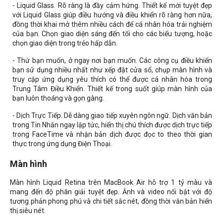
- Liquid Glass. Rõ ràng là đầy cảm hứng. Thiết kế mới tuyệt đẹp
với Liquid Glass giúp điều hướng và điều khiển rõ ràng hơn nữa,
đồng thời khai mở thêm nhiều cách để cá nhân hóa trải nghiệm
của bạn. Chọn giao diện sáng đến tối cho các biểu tượng, hoặc
chọn giao diện trong trẻo hấp dẫn.
- Thứ bạn muốn, ở ngay nơi bạn muốn. Các công cụ điều khiển
bạn sử dụng nhiều nhất như xếp đặt cửa sổ, chụp màn hình và
truy cập ứng dụng yêu thích có thể được cá nhân hóa trong
Trung Tâm Điều Khiển. Thiết kế trong suốt giúp màn hình của
bạn luôn thoáng và gọn gàng.
- Dịch Trực Tiếp. Dễ dàng giao tiếp xuyên ngôn ngữ. Dịch văn bản
trong Tin Nhắn ngay lập tức, hiển thị chú thích được dịch trực tiếp
trong FaceTime và nhận bản dịch được đọc to theo thời gian
thực trong ứng dụng Điện Thoại.
Màn hình
Màn hình Liquid Retina trên MacBook Air hỗ trợ 1 tỷ màu và
mang đến độ phân giải tuyệt đẹp. Ảnh và video nổi bật với độ
tương phản phong phú và chi tiết sắc nét, đồng thời văn bản hiển
thị siêu nét.