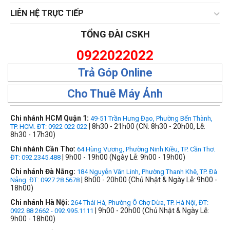
LIÊN HỆ TRỰC TIẾP
TỔNG ĐÀI CSKH
0922022022
Trả Góp Online
Cho Thuê Máy Ảnh
Chi nhánh HCM Quận 1:
49-51 Trần Hưng Đạo, Phường Bến Thành,
| 8h30 - 21h00 (CN: 8h30 - 20h00, Lễ:
TP. HCM. ĐT: 0922 022 022
8h30 - 17h30)
Chi nhánh Cần Thơ:
64 Hùng Vương, Phường Ninh Kiều, TP. Cần Thơ.
| 9h00 - 19h00 (Ngày Lễ: 9h00 - 19h00)
ĐT: 092.2345.488
Chi nhánh Đà Nẵng:
184 Nguyễn Văn Linh, Phường Thanh Khê, TP. Đà
| 8h00 - 20h00 (Chủ Nhật & Ngày Lễ: 9h00 -
Nẵng. ĐT: 0927 28 5678
18h00)
Chi nhánh Hà Nội:
264 Thái Hà, Phường Ô Chợ Dừa, TP. Hà Nội, ĐT:
| 9h00 - 20h00 (Chủ Nhật & Ngày Lễ:
0922 88 2662 - 092.995.1111
9h00 - 18h00)