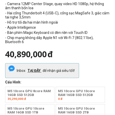
- Camera 12MP Center Stage, quay video HD 1080p, hệ thống
âm thanh bốn loa
- Hai cổng Thunderbolt 4 (USB-C), cổng sạc MagSafe 3, giắc cắm
tai nghe 3,5mm
- Hỗ trợ tối đa hai màn hình ngoài
- Apple Intelligence
- Bàn phím Magic Keyboard có đèn nền với Touch ID
- Chip mạng không dây Apple N1 với Wi-Fi 7 (802.11be),
Bluetooth 6
40,890,000
đ
Inbox
TẠI ĐÂY
để nhận giá siêu tốt!
Cấu Hình:
M5 10core GPU 8core RAM
M5 10core GPU 10core
16GB SSD 512GB
RAM 16GB SSD 512GB
35,290,000
đ
0
đ
M5 10core GPU 10core
M5 10core GPU 10core
RAM 16GB SSD 1TB
RAM 16GB SSD 2TB