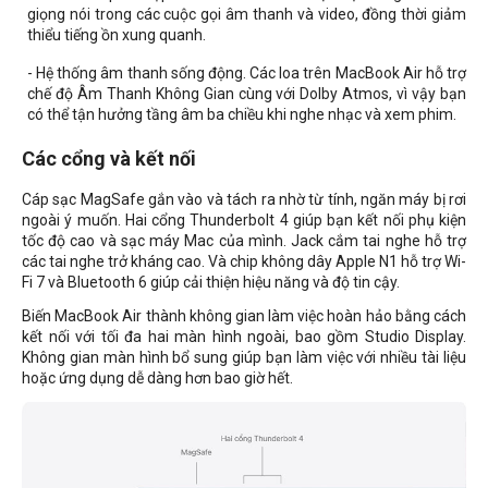
giọng nói trong các cuộc gọi âm thanh và video, đồng thời giảm
thiểu tiếng ồn xung quanh.
- Hệ thống âm thanh sống động. Các loa trên MacBook Air hỗ trợ
chế độ Âm Thanh Không Gian cùng với Dolby Atmos, vì vậy bạn
có thể tận hưởng tầng âm ba chiều khi nghe nhạc và xem phim.
Các cổng và kết nối
Cáp sạc MagSafe gắn vào và tách ra nhờ từ tính, ngăn máy bị rơi
ngoài ý muốn. Hai cổng Thunderbolt 4 giúp bạn kết nối phụ kiện
tốc độ cao và sạc máy Mac của mình. Jack cắm tai nghe hỗ trợ
các tai nghe trở kháng cao. Và chip không dây Apple N1 hỗ trợ Wi-
Fi 7 và Bluetooth 6 giúp cải thiện hiệu năng và độ tin cậy.
Biến MacBook Air thành không gian làm việc hoàn hảo bằng cách
kết nối với tối đa hai màn hình ngoài, bao gồm Studio Display.
Không gian màn hình bổ sung giúp bạn làm việc với nhiều tài liệu
hoặc ứng dụng dễ dàng hơn bao giờ hết.