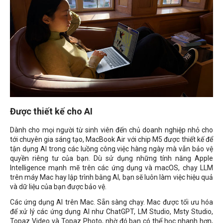
Được thiết kế cho AI
Dành cho mọi người từ sinh viên đến chủ doanh nghiệp nhỏ cho
tới chuyên gia sáng tạo, MacBook Air với chip M5 được thiết kế để
tận dụng AI trong các luồng công việc hàng ngày mà vẫn bảo vệ
quyền riêng tư của bạn. Dù sử dụng những tính năng Apple
Intelligence mạnh mẽ trên các ứng dụng và macOS, chạy LLM
trên máy Mac hay lập trình bằng AI, bạn sẽ luôn làm việc hiệu quả
và dữ liệu của bạn được bảo vệ.
Các ứng dụng AI trên Mac. Sẵn sàng chạy. Mac được tối ưu hóa
để xử lý các ứng dụng AI như ChatGPT, LM Studio, Msty Studio,
Topaz Video và Topaz Photo, nhờ đó bạn có thể học nhanh hơn,