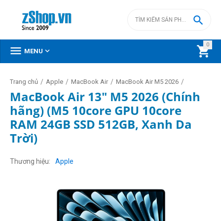

0



MENU
/
/
/
/
Trang chủ
Apple
MacBook Air
MacBook Air M5 2026
MacBook Air 13" M5 2026 (Chính
hãng) (M5 10core GPU 10core
RAM 24GB SSD 512GB, Xanh Da
Trời)
Thương hiệu
Apple