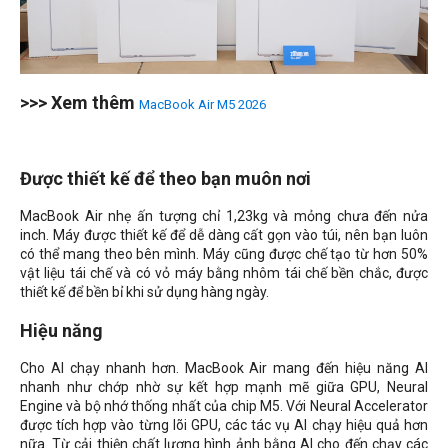
>>> Xem thêm
MacBook Air M5 2026
Được thiết kế để theo bạn muôn nơi
MacBook Air nhẹ ấn tượng chỉ 1,23kg và mỏng chưa đến nửa
inch. Máy được thiết kế để dễ dàng cất gọn vào túi, nên bạn luôn
có thể mang theo bên mình. Máy cũng được chế tạo từ hơn 50%
vật liệu tái chế và có vỏ máy bằng nhôm tái chế bền chắc, được
thiết kế để bền bỉ khi sử dụng hàng ngày.
Hiệu năng
Cho AI chạy nhanh hơn. MacBook Air mang đến hiệu năng AI
nhanh như chớp nhờ sự kết hợp mạnh mẽ giữa GPU, Neural
Engine và bộ nhớ thống nhất của chip M5. Với Neural Accelerator
được tích hợp vào từng lõi GPU, các tác vụ AI chạy hiệu quả hơn
nữa. Từ cải thiện chất lượng hình ảnh bằng AI cho đến chạy các