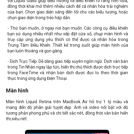
với Liquid Glass giúp điều hướng và điều khiển rõ ràng hơn nữa,
đồng thời khai mở thêm nhiều cách để cá nhân hóa trải nghiệm
của bạn. Chọn giao diện sáng đến tối cho các biểu tượng, hoặc
chọn giao diện trong trẻo hấp dẫn.
- Thứ bạn muốn, ở ngay nơi bạn muốn. Các công cụ điều khiển
bạn sử dụng nhiều nhất như xếp đặt cửa sổ, chụp màn hình và
truy cập ứng dụng yêu thích có thể được cá nhân hóa trong
Trung Tâm Điều Khiển. Thiết kế trong suốt giúp màn hình của
bạn luôn thoáng và gọn gàng.
- Dịch Trực Tiếp. Dễ dàng giao tiếp xuyên ngôn ngữ. Dịch văn bản
trong Tin Nhắn ngay lập tức, hiển thị chú thích được dịch trực tiếp
trong FaceTime và nhận bản dịch được đọc to theo thời gian
thực trong ứng dụng Điện Thoại.
Màn hình
Màn hình Liquid Retina trên MacBook Air hỗ trợ 1 tỷ màu và
mang đến độ phân giải tuyệt đẹp. Ảnh và video nổi bật với độ
tương phản phong phú và chi tiết sắc nét, đồng thời văn bản hiển
thị siêu nét.