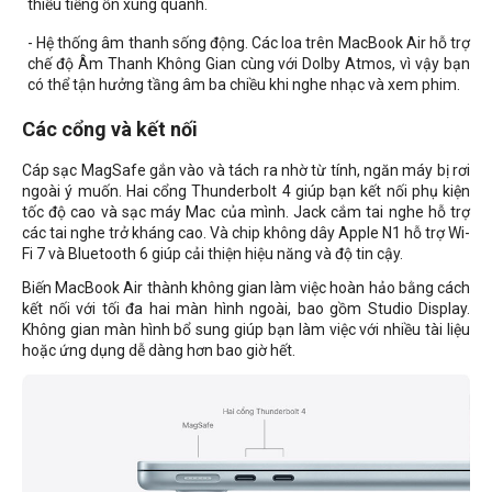
thiểu tiếng ồn xung quanh.
- Hệ thống âm thanh sống động. Các loa trên MacBook Air hỗ trợ
chế độ Âm Thanh Không Gian cùng với Dolby Atmos, vì vậy bạn
có thể tận hưởng tầng âm ba chiều khi nghe nhạc và xem phim.
Các cổng và kết nối
Cáp sạc MagSafe gắn vào và tách ra nhờ từ tính, ngăn máy bị rơi
ngoài ý muốn. Hai cổng Thunderbolt 4 giúp bạn kết nối phụ kiện
tốc độ cao và sạc máy Mac của mình. Jack cắm tai nghe hỗ trợ
các tai nghe trở kháng cao. Và chip không dây Apple N1 hỗ trợ Wi-
Fi 7 và Bluetooth 6 giúp cải thiện hiệu năng và độ tin cậy.
Biến MacBook Air thành không gian làm việc hoàn hảo bằng cách
kết nối với tối đa hai màn hình ngoài, bao gồm Studio Display.
Không gian màn hình bổ sung giúp bạn làm việc với nhiều tài liệu
hoặc ứng dụng dễ dàng hơn bao giờ hết.