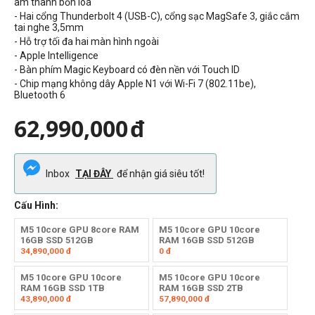
âm thanh bốn loa
- Hai cổng Thunderbolt 4 (USB-C), cổng sạc MagSafe 3, giắc cắm
tai nghe 3,5mm
- Hỗ trợ tối đa hai màn hình ngoài
- Apple Intelligence
- Bàn phím Magic Keyboard có đèn nền với Touch ID
- Chip mạng không dây Apple N1 với Wi-Fi 7 (802.11be),
Bluetooth 6
62,990,000
đ
Inbox
TẠI ĐÂY
để nhận giá siêu tốt!
Cấu Hình:
M5 10core GPU 8core RAM
M5 10core GPU 10core
16GB SSD 512GB
RAM 16GB SSD 512GB
34,890,000
đ
0
đ
M5 10core GPU 10core
M5 10core GPU 10core
RAM 16GB SSD 1TB
RAM 16GB SSD 2TB
43,890,000
đ
57,890,000
đ