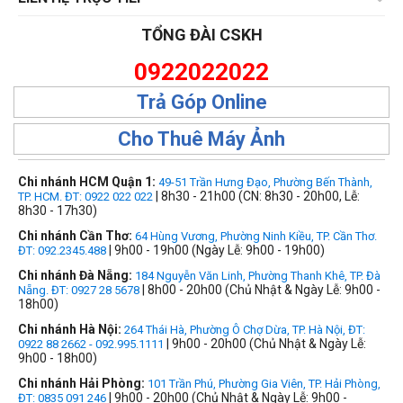
TỔNG ĐÀI CSKH
0922022022
Trả Góp Online
Cho Thuê Máy Ảnh
Chi nhánh HCM Quận 1:
49-51 Trần Hưng Đạo, Phường Bến Thành,
| 8h30 - 21h00 (CN: 8h30 - 20h00, Lễ:
TP. HCM. ĐT: 0922 022 022
8h30 - 17h30)
Chi nhánh Cần Thơ:
64 Hùng Vương, Phường Ninh Kiều, TP. Cần Thơ.
| 9h00 - 19h00 (Ngày Lễ: 9h00 - 19h00)
ĐT: 092.2345.488
Chi nhánh Đà Nẵng:
184 Nguyễn Văn Linh, Phường Thanh Khê, TP. Đà
| 8h00 - 20h00 (Chủ Nhật & Ngày Lễ: 9h00 -
Nẵng. ĐT: 0927 28 5678
18h00)
Chi nhánh Hà Nội:
264 Thái Hà, Phường Ô Chợ Dừa, TP. Hà Nội, ĐT:
| 9h00 - 20h00 (Chủ Nhật & Ngày Lễ:
0922 88 2662 - 092.995.1111
9h00 - 18h00)
Chi nhánh Hải Phòng:
101 Trần Phú, Phường Gia Viên, TP. Hải Phòng,
| 9h00 - 20h00 (Chủ Nhật & Ngày Lễ: 9h00 -
ĐT: 0835 091 246