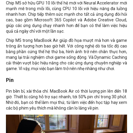
Chip M5 sở hữu GPU 10 lõi thế hệ mới với Neural Accelerator mới
mạnh mẽ trong mỗi lõi, cùng CPU 10 lõi với hiệu năng đa luồng
nhanh hơn. Chip tiếp thêm sức mạnh cho tất cả ứng dụng đòi hỏi
cao, bao gồm Microsoft 365 Copilot và Adobe Creative Cloud,
giúp các ứng dụng chạy nhanh hơn để bạn có thể làm việc hiệu
quả cả ngày chỉ với một lần sạc.
Chip M5 trong MacBook Air giúp đồ họa mượt mà hơn và game
trông ấn tượng hơn bao giờ hết. Với công nghệ dò tia tốc độ cao
bằng phần cứng thế hệ thứ ba, hình ảnh trở nên chân thực hơn,
mang lại trải nghiệm chơi game sống động. Và Dynamic Caching
cải thiện vượt bậc hiệu năng cho các ứng dụng chuyên nghiệp và
game. Vì vậy, mọi việc bạn làm trở nên nhẹ nhàng như chơi.
Pin
Pin bền bỉ, xài thỏa chí. MacBook Air có thời lượng pin lên đến 18
giờ. Thiết bị cũng hỗ trợ sạc nhanh, tới 50% pin chỉ trong 30 phút.
Nhờ đó, bạn có thể làm mọi thứ, từ làm việc đến học tập hay xem
các bộ phim yêu thích mà không cần lo lắng về pin.