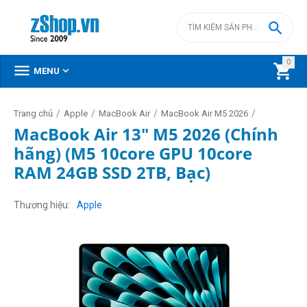

0



MENU
/
/
/
/
Trang chủ
Apple
MacBook Air
MacBook Air M5 2026
MacBook Air 13" M5 2026 (Chính
hãng) (M5 10core GPU 10core
RAM 24GB SSD 2TB, Bạc)
Thương hiệu
Apple