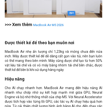
>>> Xem thêm
MacBook Air M5 2026
Được thiết kế để theo bạn muôn nơi
MacBook Air nhẹ ấn tượng chỉ 1,23kg và mỏng chưa đến nửa
inch. Máy được thiết kế để dễ dàng cất gọn vào túi, nên bạn luôn
có thể mang theo bên mình. Máy cũng được chế tạo từ hơn 50%
vật liệu tái chế và có vỏ máy bằng nhôm tái chế bền chắc, được
thiết kế để bền bỉ khi sử dụng hàng ngày.
Hiệu năng
Cho AI chạy nhanh hơn. MacBook Air mang đến hiệu năng AI
nhanh như chớp nhờ sự kết hợp mạnh mẽ giữa GPU, Neural
Engine và bộ nhớ thống nhất của chip M5. Với Neural Accelerator
được tích hợp vào từng lõi GPU, các tác vụ AI chạy hiệu quả hơn
nữa. Từ cải thiện chất lượng hình ảnh bằng AI cho đến chạy các