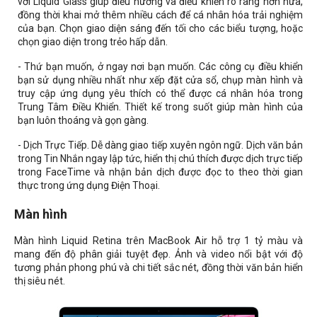
với Liquid Glass giúp điều hướng và điều khiển rõ ràng hơn nữa,
đồng thời khai mở thêm nhiều cách để cá nhân hóa trải nghiệm
của bạn. Chọn giao diện sáng đến tối cho các biểu tượng, hoặc
chọn giao diện trong trẻo hấp dẫn.
- Thứ bạn muốn, ở ngay nơi bạn muốn. Các công cụ điều khiển
bạn sử dụng nhiều nhất như xếp đặt cửa sổ, chụp màn hình và
truy cập ứng dụng yêu thích có thể được cá nhân hóa trong
Trung Tâm Điều Khiển. Thiết kế trong suốt giúp màn hình của
bạn luôn thoáng và gọn gàng.
- Dịch Trực Tiếp. Dễ dàng giao tiếp xuyên ngôn ngữ. Dịch văn bản
trong Tin Nhắn ngay lập tức, hiển thị chú thích được dịch trực tiếp
trong FaceTime và nhận bản dịch được đọc to theo thời gian
thực trong ứng dụng Điện Thoại.
Màn hình
Màn hình Liquid Retina trên MacBook Air hỗ trợ 1 tỷ màu và
mang đến độ phân giải tuyệt đẹp. Ảnh và video nổi bật với độ
tương phản phong phú và chi tiết sắc nét, đồng thời văn bản hiển
thị siêu nét.