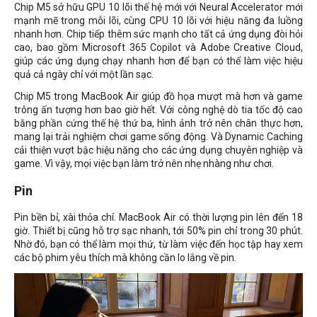
Chip M5 sở hữu GPU 10 lõi thế hệ mới với Neural Accelerator mới
mạnh mẽ trong mỗi lõi, cùng CPU 10 lõi với hiệu năng đa luồng
nhanh hơn. Chip tiếp thêm sức mạnh cho tất cả ứng dụng đòi hỏi
cao, bao gồm Microsoft 365 Copilot và Adobe Creative Cloud,
giúp các ứng dụng chạy nhanh hơn để bạn có thể làm việc hiệu
quả cả ngày chỉ với một lần sạc.
Chip M5 trong MacBook Air giúp đồ họa mượt mà hơn và game
trông ấn tượng hơn bao giờ hết. Với công nghệ dò tia tốc độ cao
bằng phần cứng thế hệ thứ ba, hình ảnh trở nên chân thực hơn,
mang lại trải nghiệm chơi game sống động. Và Dynamic Caching
cải thiện vượt bậc hiệu năng cho các ứng dụng chuyên nghiệp và
game. Vì vậy, mọi việc bạn làm trở nên nhẹ nhàng như chơi.
Pin
Pin bền bỉ, xài thỏa chí. MacBook Air có thời lượng pin lên đến 18
giờ. Thiết bị cũng hỗ trợ sạc nhanh, tới 50% pin chỉ trong 30 phút.
Nhờ đó, bạn có thể làm mọi thứ, từ làm việc đến học tập hay xem
các bộ phim yêu thích mà không cần lo lắng về pin.