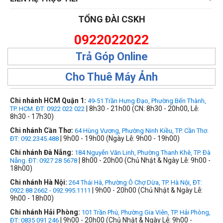
TỔNG ĐÀI CSKH
0922022022
Trả Góp Online
Cho Thuê Máy Ảnh
Chi nhánh HCM Quận 1:
49-51 Trần Hưng Đạo, Phường Bến Thành,
| 8h30 - 21h00 (CN: 8h30 - 20h00, Lễ:
TP. HCM. ĐT: 0922 022 022
8h30 - 17h30)
Chi nhánh Cần Thơ:
64 Hùng Vương, Phường Ninh Kiều, TP. Cần Thơ.
| 9h00 - 19h00 (Ngày Lễ: 9h00 - 19h00)
ĐT: 092.2345.488
Chi nhánh Đà Nẵng:
184 Nguyễn Văn Linh, Phường Thanh Khê, TP. Đà
| 8h00 - 20h00 (Chủ Nhật & Ngày Lễ: 9h00 -
Nẵng. ĐT: 0927 28 5678
18h00)
Chi nhánh Hà Nội:
264 Thái Hà, Phường Ô Chợ Dừa, TP. Hà Nội, ĐT:
| 9h00 - 20h00 (Chủ Nhật & Ngày Lễ:
0922 88 2662 - 092.995.1111
9h00 - 18h00)
Chi nhánh Hải Phòng:
101 Trần Phú, Phường Gia Viên, TP. Hải Phòng,
| 9h00 - 20h00 (Chủ Nhật & Ngày Lễ: 9h00 -
ĐT: 0835 091 246