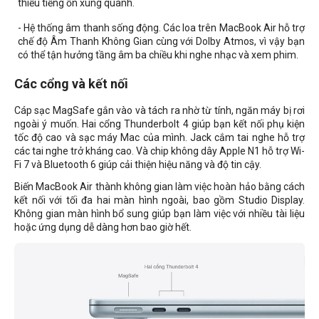
thiểu tiếng ồn xung quanh.
- Hệ thống âm thanh sống động. Các loa trên MacBook Air hỗ trợ
chế độ Âm Thanh Không Gian cùng với Dolby Atmos, vì vậy bạn
có thể tận hưởng tầng âm ba chiều khi nghe nhạc và xem phim.
Các cổng và kết nối
Cáp sạc MagSafe gắn vào và tách ra nhờ từ tính, ngăn máy bị rơi
ngoài ý muốn. Hai cổng Thunderbolt 4 giúp bạn kết nối phụ kiện
tốc độ cao và sạc máy Mac của mình. Jack cắm tai nghe hỗ trợ
các tai nghe trở kháng cao. Và chip không dây Apple N1 hỗ trợ Wi-
Fi 7 và Bluetooth 6 giúp cải thiện hiệu năng và độ tin cậy.
Biến MacBook Air thành không gian làm việc hoàn hảo bằng cách
kết nối với tối đa hai màn hình ngoài, bao gồm Studio Display.
Không gian màn hình bổ sung giúp bạn làm việc với nhiều tài liệu
hoặc ứng dụng dễ dàng hơn bao giờ hết.