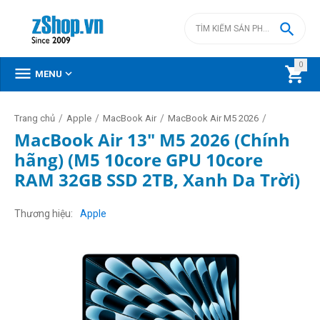

0



MENU
/
/
/
/
Trang chủ
Apple
MacBook Air
MacBook Air M5 2026
MacBook Air 13" M5 2026 (Chính
hãng) (M5 10core GPU 10core
RAM 32GB SSD 2TB, Xanh Da Trời)
Thương hiệu
Apple