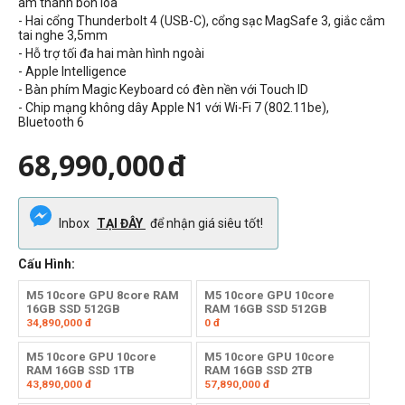
âm thanh bốn loa
- Hai cổng Thunderbolt 4 (USB-C), cổng sạc MagSafe 3, giắc cắm
tai nghe 3,5mm
- Hỗ trợ tối đa hai màn hình ngoài
- Apple Intelligence
- Bàn phím Magic Keyboard có đèn nền với Touch ID
- Chip mạng không dây Apple N1 với Wi-Fi 7 (802.11be),
Bluetooth 6
68,990,000
đ
Inbox
TẠI ĐÂY
để nhận giá siêu tốt!
Cấu Hình:
M5 10core GPU 8core RAM
M5 10core GPU 10core
16GB SSD 512GB
RAM 16GB SSD 512GB
34,890,000
đ
0
đ
M5 10core GPU 10core
M5 10core GPU 10core
RAM 16GB SSD 1TB
RAM 16GB SSD 2TB
43,890,000
đ
57,890,000
đ