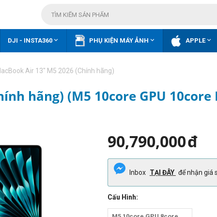



DJI - INSTA360
PHỤ KIỆN MÁY ẢNH
APPLE
acBook Air 13" M5 2026 (Chính hãng)
hính hãng) (M5 10core GPU 10core
90,790,000
đ
Inbox
TẠI ĐÂY
để nhận giá s
Cấu Hình:
M5 10core GPU 8core