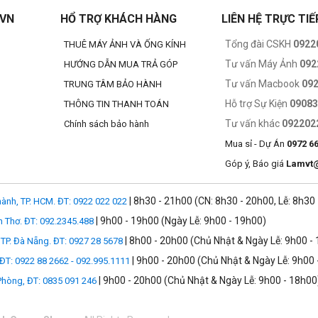
.VN
HỔ TRỢ KHÁCH HÀNG
LIÊN HỆ TRỰC TIẾ
Tổng đài CSKH
0922
THUÊ MÁY ẢNH VÀ ỐNG KÍNH
Tư vấn Máy Ảnh
092
HƯỚNG DẪN MUA TRẢ GÓP
Tư vấn Macbook
09
TRUNG TÂM BẢO HÀNH
Hỗ trợ Sự Kiện
0908
THÔNG TIN THANH TOÁN
Tư vấn khác
092202
Chính sách bảo hành
Mua sỉ - Dự Án
0972 6
Góp ý, Báo giá
Lamvt
| 8h30 - 21h00 (CN: 8h30 - 20h00, Lễ: 8h30
ành, TP. HCM. ĐT: 0922 022 022
| 9h00 - 19h00 (Ngày Lễ: 9h00 - 19h00)
n Thơ. ĐT: 092.2345.488
| 8h00 - 20h00 (Chủ Nhật & Ngày Lễ: 9h00 -
TP. Đà Nẵng. ĐT: 0927 28 5678
| 9h00 - 20h00 (Chủ Nhật & Ngày Lễ: 9h00 
 ĐT: 0922 88 2662 - 092.995.1111
| 9h00 - 20h00 (Chủ Nhật & Ngày Lễ: 9h00 - 18h00
 Phòng, ĐT: 0835 091 246
 inch. Máy được thiết kế để dễ dàng cất gọn vào túi, nên bạn luôn có