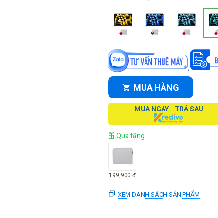
MUA HÀNG
MUA NGAY - TRẢ SAU
Quà tặng
199,900
đ
XEM DANH SÁCH SẢN PHẨM