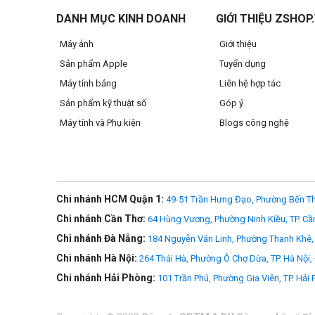
DANH MỤC KINH DOANH
GIỚI THIỆU ZSHOP
Máy ảnh
Giới thiệu
Sản phẩm Apple
Tuyển dụng
Máy tính bảng
Liên hệ hợp tác
Sản phẩm kỹ thuật số
Góp ý
Máy tính và Phụ kiện
Blogs công nghệ
Chi nhánh HCM Quận 1:
49-51 Trần Hưng Đạo, Phường Bến Th
Chi nhánh Cần Thơ:
64 Hùng Vương, Phường Ninh Kiều, TP. Cầ
>>> Xem thêm
MacBook Air M5 2026
Chi nhánh Đà Nẵng:
184 Nguyễn Văn Linh, Phường Thanh Khê, 
Chi nhánh Hà Nội:
264 Thái Hà, Phường Ô Chợ Dừa, TP. Hà Nội,
Chi nhánh Hải Phòng:
101 Trần Phú, Phường Gia Viên, TP. Hải
Được thiết kế để theo bạn muôn nơi
MacBook Air nhẹ ấn tượng chỉ 1,23kg và mỏng chưa đến nửa