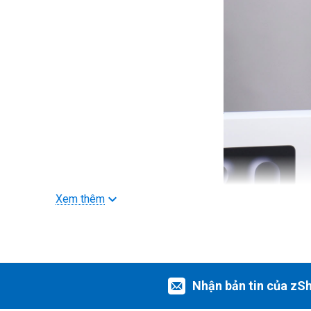
Xem thêm
Nhận bản tin của zS