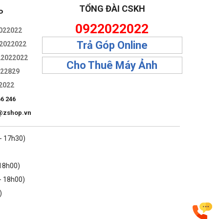
TỔNG ĐÀI CSKH
P
0922022022
022022
Trả Góp Online
2022022
22022022
Cho Thuê Máy Ảnh
322829
2022
66 246
@zshop.vn
 - 17h30)
 18h00)
- 18h00)
)
 thể mang theo bên mình. Máy cũng được chế tạo từ hơn 50%