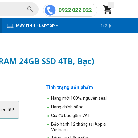
0


0922 022 022


MÁY TÍNH - LAPTOP
KHO HÀNG CŨ
1/2
 RAM 24GB SSD 4TB, Bạc)
Tình trạng sản phẩm
Hàng mới 100%, nguyên seal
Hàng chính hãng
iêu tốt!
Giá đã bao gồm VAT
Bảo hành 12 tháng tại Apple
Vietnam
Tặng túi chống sốc