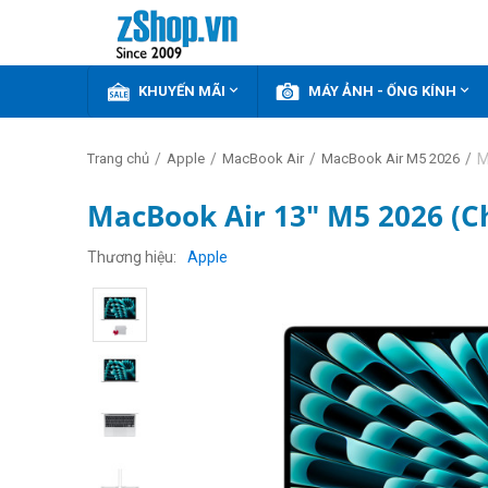


KHUYẾN MÃI
MÁY ẢNH - ỐNG KÍNH
/
/
/
/
M
Trang chủ
Apple
MacBook Air
MacBook Air M5 2026
MacBook Air 13" M5 2026 (C
Thương hiệu
Apple