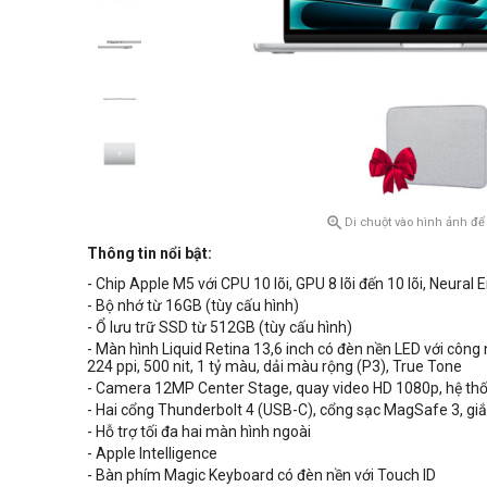

Di chuột vào hình ảnh để
Thông tin nổi bật:
- Chip Apple M5 với CPU 10 lõi, GPU 8 lõi đến 10 lõi, Neural E
- Bộ nhớ từ 16GB (tùy cấu hình)
- Ổ lưu trữ SSD từ 512GB (tùy cấu hình)
- Màn hình Liquid Retina 13,6 inch có
đèn nền
LED
với công 
224 ppi, 500 nit, 1 tỷ màu, dải màu rộng (P3), True Tone
- Camera 12MP Center Stage, quay video HD 1080p, hệ th
- Hai cổng Thunderbolt 4 (USB-C), cổng sạc MagSafe 3, g
- Hỗ trợ tối đa hai màn hình ngoài
- Apple Intelligence
- Bàn phím Magic Keyboard có đèn nền với Touch ID