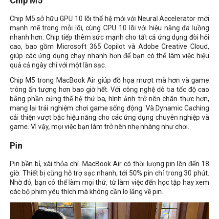
Chip M5
Chip M5 sở hữu GPU 10 lõi thế hệ mới với Neural Accelerator mới
mạnh mẽ trong mỗi lõi, cùng CPU 10 lõi với hiệu năng đa luồng
nhanh hơn. Chip tiếp thêm sức mạnh cho tất cả ứng dụng đòi hỏi
cao, bao gồm Microsoft 365 Copilot và Adobe Creative Cloud,
giúp các ứng dụng chạy nhanh hơn để bạn có thể làm việc hiệu
quả cả ngày chỉ với một lần sạc.
Chip M5 trong MacBook Air giúp đồ họa mượt mà hơn và game
trông ấn tượng hơn bao giờ hết. Với công nghệ dò tia tốc độ cao
bằng phần cứng thế hệ thứ ba, hình ảnh trở nên chân thực hơn,
mang lại trải nghiệm chơi game sống động. Và Dynamic Caching
cải thiện vượt bậc hiệu năng cho các ứng dụng chuyên nghiệp và
game. Vì vậy, mọi việc bạn làm trở nên nhẹ nhàng như chơi.
Pin
Pin bền bỉ, xài thỏa chí. MacBook Air có thời lượng pin lên đến 18
giờ. Thiết bị cũng hỗ trợ sạc nhanh, tới 50% pin chỉ trong 30 phút.
Nhờ đó, bạn có thể làm mọi thứ, từ làm việc đến học tập hay xem
các bộ phim yêu thích mà không cần lo lắng về pin.