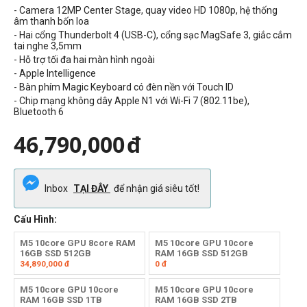
- Camera 12MP Center Stage, quay video HD 1080p, hệ thống
âm thanh bốn loa
- Hai cổng Thunderbolt 4 (USB-C), cổng sạc MagSafe 3, giắc cắm
tai nghe 3,5mm
- Hỗ trợ tối đa hai màn hình ngoài
- Apple Intelligence
- Bàn phím Magic Keyboard có đèn nền với Touch ID
- Chip mạng không dây Apple N1 với Wi-Fi 7 (802.11be),
Bluetooth 6
46,790,000
đ
Inbox
TẠI ĐÂY
để nhận giá siêu tốt!
Cấu Hình:
M5 10core GPU 8core RAM
M5 10core GPU 10core
16GB SSD 512GB
RAM 16GB SSD 512GB
34,890,000
đ
0
đ
M5 10core GPU 10core
M5 10core GPU 10core
RAM 16GB SSD 1TB
RAM 16GB SSD 2TB