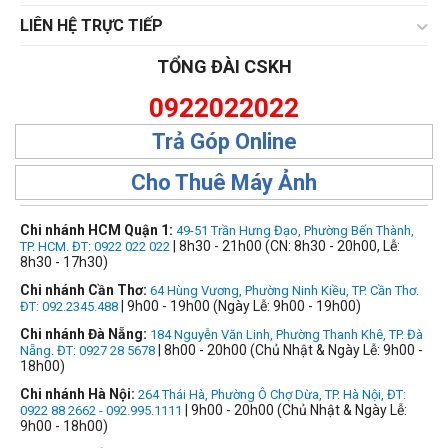
LIÊN HỆ TRỰC TIẾP
TỔNG ĐÀI CSKH
0922022022
Trả Góp Online
Cho Thuê Máy Ảnh
Chi nhánh HCM Quận 1:
49-51 Trần Hưng Đạo, Phường Bến Thành,
| 8h30 - 21h00 (CN: 8h30 - 20h00, Lễ:
TP. HCM. ĐT: 0922 022 022
8h30 - 17h30)
Chi nhánh Cần Thơ:
64 Hùng Vương, Phường Ninh Kiều, TP. Cần Thơ.
| 9h00 - 19h00 (Ngày Lễ: 9h00 - 19h00)
ĐT: 092.2345.488
Chi nhánh Đà Nẵng:
184 Nguyễn Văn Linh, Phường Thanh Khê, TP. Đà
| 8h00 - 20h00 (Chủ Nhật & Ngày Lễ: 9h00 -
Nẵng. ĐT: 0927 28 5678
18h00)
Chi nhánh Hà Nội:
264 Thái Hà, Phường Ô Chợ Dừa, TP. Hà Nội, ĐT:
| 9h00 - 20h00 (Chủ Nhật & Ngày Lễ:
0922 88 2662 - 092.995.1111
9h00 - 18h00)