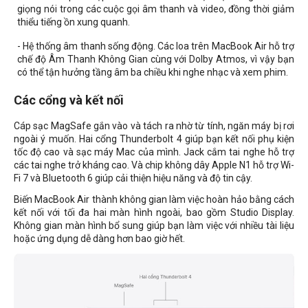
giọng nói trong các cuộc gọi âm thanh và video, đồng thời giảm
thiểu tiếng ồn xung quanh.
- Hệ thống âm thanh sống động. Các loa trên MacBook Air hỗ trợ
chế độ Âm Thanh Không Gian cùng với Dolby Atmos, vì vậy bạn
có thể tận hưởng tầng âm ba chiều khi nghe nhạc và xem phim.
Các cổng và kết nối
Cáp sạc MagSafe gắn vào và tách ra nhờ từ tính, ngăn máy bị rơi
ngoài ý muốn. Hai cổng Thunderbolt 4 giúp bạn kết nối phụ kiện
tốc độ cao và sạc máy Mac của mình. Jack cắm tai nghe hỗ trợ
các tai nghe trở kháng cao. Và chip không dây Apple N1 hỗ trợ Wi-
Fi 7 và Bluetooth 6 giúp cải thiện hiệu năng và độ tin cậy.
Biến MacBook Air thành không gian làm việc hoàn hảo bằng cách
kết nối với tối đa hai màn hình ngoài, bao gồm Studio Display.
Không gian màn hình bổ sung giúp bạn làm việc với nhiều tài liệu
hoặc ứng dụng dễ dàng hơn bao giờ hết.