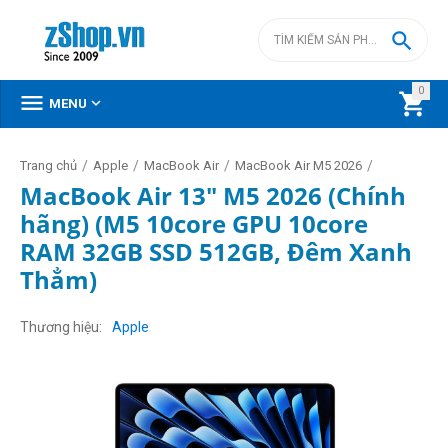

0



MENU
/
/
/
/
Trang chủ
Apple
MacBook Air
MacBook Air M5 2026
MacBook Air 13" M5 2026 (Chính
hãng) (M5 10core GPU 10core
RAM 32GB SSD 512GB, Đêm Xanh
Thẳm)
Thương hiệu
Apple