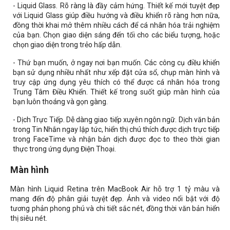
- Liquid Glass. Rõ ràng là đầy cảm hứng. Thiết kế mới tuyệt đẹp
với Liquid Glass giúp điều hướng và điều khiển rõ ràng hơn nữa,
đồng thời khai mở thêm nhiều cách để cá nhân hóa trải nghiệm
của bạn. Chọn giao diện sáng đến tối cho các biểu tượng, hoặc
chọn giao diện trong trẻo hấp dẫn.
- Thứ bạn muốn, ở ngay nơi bạn muốn. Các công cụ điều khiển
bạn sử dụng nhiều nhất như xếp đặt cửa sổ, chụp màn hình và
truy cập ứng dụng yêu thích có thể được cá nhân hóa trong
Trung Tâm Điều Khiển. Thiết kế trong suốt giúp màn hình của
bạn luôn thoáng và gọn gàng.
- Dịch Trực Tiếp. Dễ dàng giao tiếp xuyên ngôn ngữ. Dịch văn bản
trong Tin Nhắn ngay lập tức, hiển thị chú thích được dịch trực tiếp
trong FaceTime và nhận bản dịch được đọc to theo thời gian
thực trong ứng dụng Điện Thoại.
Màn hình
Màn hình Liquid Retina trên MacBook Air hỗ trợ 1 tỷ màu và
mang đến độ phân giải tuyệt đẹp. Ảnh và video nổi bật với độ
tương phản phong phú và chi tiết sắc nét, đồng thời văn bản hiển
thị siêu nét.