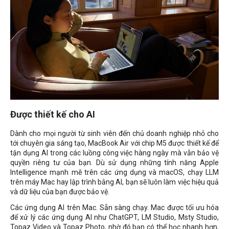
Được thiết kế cho AI
Dành cho mọi người từ sinh viên đến chủ doanh nghiệp nhỏ cho
tới chuyên gia sáng tạo, MacBook Air với chip M5 được thiết kế để
tận dụng AI trong các luồng công việc hàng ngày mà vẫn bảo vệ
quyền riêng tư của bạn. Dù sử dụng những tính năng Apple
Intelligence mạnh mẽ trên các ứng dụng và macOS, chạy LLM
trên máy Mac hay lập trình bằng AI, bạn sẽ luôn làm việc hiệu quả
và dữ liệu của bạn được bảo vệ.
Các ứng dụng AI trên Mac. Sẵn sàng chạy. Mac được tối ưu hóa
để xử lý các ứng dụng AI như ChatGPT, LM Studio, Msty Studio,
Topaz Video và Topaz Photo, nhờ đó bạn có thể học nhanh hơn,