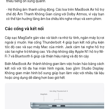
thiểu tiếng ồn xung quanh.
- Hệ thống âm thanh sống động. Các loa trên MacBook Air hỗ trợ
chế độ Âm Thanh Không Gian cùng với Dolby Atmos, vì vậy bạn
có thể tận hưởng tầng âm ba chiều khi nghe nhạc và xem phim.
Các cổng và kết nối
Cáp sạc MagSafe gắn vào và tách ra nhờ từ tính, ngăn máy bị rơi
ngoài ý muốn. Hai cổng Thunderbolt 4 giúp bạn kết nối phụ kiện
tốc độ cao và sạc máy Mac của mình. Jack cắm tai nghe hỗ trợ
các tai nghe trở kháng cao. Và chip không dây Apple N1 hỗ trợ Wi-
Fi 7 và Bluetooth 6 giúp cải thiện hiệu năng và độ tin cậy.
Biến MacBook Air thành không gian làm việc hoàn hảo bằng cách
kết nối với tối đa hai màn hình ngoài, bao gồm Studio Display.
Không gian màn hình bổ sung giúp bạn làm việc với nhiều tài liệu
hoặc ứng dụng dễ dàng hơn bao giờ hết.