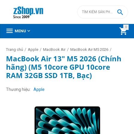

0



MENU
/
/
/
/
Trang chủ
Apple
MacBook Air
MacBook Air M5 2026
MacBook Air 13" M5 2026 (Chính
hãng) (M5 10core GPU 10core
RAM 32GB SSD 1TB, Bạc)
Thương hiệu
Apple