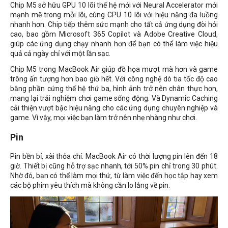
Chip M5 sở hữu GPU 10 lõi thế hệ mới với Neural Accelerator mới
mạnh mẽ trong mỗi lõi, cùng CPU 10 lõi với hiệu năng đa luồng
nhanh hơn. Chip tiếp thêm sức mạnh cho tất cả ứng dụng đòi hỏi
cao, bao gồm Microsoft 365 Copilot và Adobe Creative Cloud,
giúp các ứng dụng chạy nhanh hơn để bạn có thể làm việc hiệu
quả cả ngày chỉ với một lần sạc.
Chip M5 trong MacBook Air giúp đồ họa mượt mà hơn và game
trông ấn tượng hơn bao giờ hết. Với công nghệ dò tia tốc độ cao
bằng phần cứng thế hệ thứ ba, hình ảnh trở nên chân thực hơn,
mang lại trải nghiệm chơi game sống động. Và Dynamic Caching
cải thiện vượt bậc hiệu năng cho các ứng dụng chuyên nghiệp và
game. Vì vậy, mọi việc bạn làm trở nên nhẹ nhàng như chơi.
Pin
Pin bền bỉ, xài thỏa chí. MacBook Air có thời lượng pin lên đến 18
giờ. Thiết bị cũng hỗ trợ sạc nhanh, tới 50% pin chỉ trong 30 phút.
Nhờ đó, bạn có thể làm mọi thứ, từ làm việc đến học tập hay xem
các bộ phim yêu thích mà không cần lo lắng về pin.