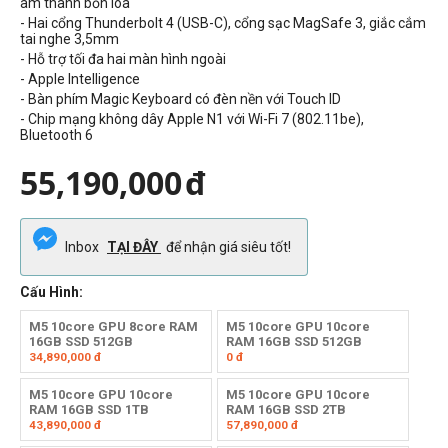
âm thanh bốn loa
- Hai cổng Thunderbolt 4 (USB-C), cổng sạc MagSafe 3, giắc cắm
tai nghe 3,5mm
- Hỗ trợ tối đa hai màn hình ngoài
- Apple Intelligence
- Bàn phím Magic Keyboard có đèn nền với Touch ID
- Chip mạng không dây Apple N1 với Wi-Fi 7 (802.11be),
Bluetooth 6
55,190,000
đ
Inbox
TẠI ĐÂY
để nhận giá siêu tốt!
Cấu Hình:
M5 10core GPU 8core RAM
M5 10core GPU 10core
16GB SSD 512GB
RAM 16GB SSD 512GB
34,890,000
đ
0
đ
M5 10core GPU 10core
M5 10core GPU 10core
RAM 16GB SSD 1TB
RAM 16GB SSD 2TB
43,890,000
đ
57,890,000
đ