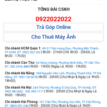
TỔNG ĐÀI CSKH
0922022022
Trả Góp Online
Cho Thuê Máy Ảnh
Chi nhánh HCM Quận 1:
49-51 Trần Hưng Đạo, Phường Bến Thành,
| 8h30 - 21h00 (CN: 8h30 - 20h00, Lễ:
TP. HCM. ĐT: 0922 022 022
8h30 - 17h30)
Chi nhánh Cần Thơ:
64 Hùng Vương, Phường Ninh Kiều, TP. Cần Thơ.
| 9h00 - 19h00 (Ngày Lễ: 9h00 - 19h00)
ĐT: 092.2345.488
Chi nhánh Đà Nẵng:
184 Nguyễn Văn Linh, Phường Thanh Khê, TP. Đà
| 8h00 - 20h00 (Chủ Nhật & Ngày Lễ: 9h00 -
Nẵng. ĐT: 0927 28 5678
18h00)
Chi nhánh Hà Nội:
264 Thái Hà, Phường Ô Chợ Dừa, TP. Hà Nội, ĐT:
| 9h00 - 20h00 (Chủ Nhật & Ngày Lễ:
0922 88 2662 - 092.995.1111
9h00 - 18h00)
Chi nhánh Hải Phòng:
101 Trần Phú, Phường Gia Viên, TP. Hải Phòng,
| 9h00 - 20h00 (Chủ Nhật & Ngày Lễ: 9h00 -
ĐT: 0835 091 246