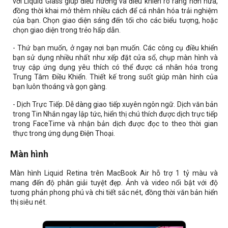
với Liquid Glass giúp điều hướng và điều khiển rõ ràng hơn nữa,
đồng thời khai mở thêm nhiều cách để cá nhân hóa trải nghiệm
của bạn. Chọn giao diện sáng đến tối cho các biểu tượng, hoặc
chọn giao diện trong trẻo hấp dẫn.
- Thứ bạn muốn, ở ngay nơi bạn muốn. Các công cụ điều khiển
bạn sử dụng nhiều nhất như xếp đặt cửa sổ, chụp màn hình và
truy cập ứng dụng yêu thích có thể được cá nhân hóa trong
Trung Tâm Điều Khiển. Thiết kế trong suốt giúp màn hình của
bạn luôn thoáng và gọn gàng.
- Dịch Trực Tiếp. Dễ dàng giao tiếp xuyên ngôn ngữ. Dịch văn bản
trong Tin Nhắn ngay lập tức, hiển thị chú thích được dịch trực tiếp
trong FaceTime và nhận bản dịch được đọc to theo thời gian
thực trong ứng dụng Điện Thoại.
Màn hình
Màn hình Liquid Retina trên MacBook Air hỗ trợ 1 tỷ màu và
mang đến độ phân giải tuyệt đẹp. Ảnh và video nổi bật với độ
tương phản phong phú và chi tiết sắc nét, đồng thời văn bản hiển
thị siêu nét.