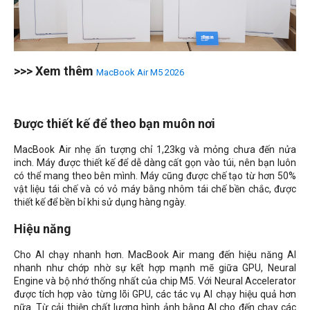
>>> Xem thêm
MacBook Air M5 2026
Được thiết kế để theo bạn muôn nơi
MacBook Air nhẹ ấn tượng chỉ 1,23kg và mỏng chưa đến nửa
inch. Máy được thiết kế để dễ dàng cất gọn vào túi, nên bạn luôn
có thể mang theo bên mình. Máy cũng được chế tạo từ hơn 50%
vật liệu tái chế và có vỏ máy bằng nhôm tái chế bền chắc, được
thiết kế để bền bỉ khi sử dụng hàng ngày.
Hiệu năng
Cho AI chạy nhanh hơn. MacBook Air mang đến hiệu năng AI
nhanh như chớp nhờ sự kết hợp mạnh mẽ giữa GPU, Neural
Engine và bộ nhớ thống nhất của chip M5. Với Neural Accelerator
được tích hợp vào từng lõi GPU, các tác vụ AI chạy hiệu quả hơn
nữa. Từ cải thiện chất lượng hình ảnh bằng AI cho đến chạy các