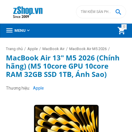

0



MENU
/
/
/
/
Trang chủ
Apple
MacBook Air
MacBook Air M5 2026
MacBook Air 13" M5 2026 (Chính
hãng) (M5 10core GPU 10core
RAM 32GB SSD 1TB, Ánh Sao)
Thương hiệu
Apple