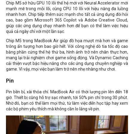
Chip M5 sở hữu GPU 10 lõi thế hệ mới với Neural Accelerator mới
mạnh mẽ trong mỗi lõi, cùng CPU 10 lõi với hiệu năng đa luồng
nhanh hơn. Chip tiếp thêm sức mạnh cho tất cả ứng dụng đòi hỏi
cao, bao gồm Microsoft 365 Copilot và Adobe Creative Cloud,
giúp các ứng dụng chạy nhanh hơn để bạn có thể làm việc hiệu
quả cả ngày chỉ với một lần sạc.
Chip M5 trong MacBook Air giúp đồ họa mượt mà hơn và game
trông ấn tượng hơn bao giờ hết. Với công nghệ dò tia tốc độ cao
bằng phần cứng thế hệ thứ ba, hình ảnh trở nên chân thực hơn,
mang lại trải nghiệm chơi game sống động. Và Dynamic Caching
cải thiện vượt bậc hiệu năng cho các ứng dụng chuyên nghiệp và
game. Vì vậy, mọi việc bạn làm trở nên nhẹ nhàng như chơi.
Pin
Pin bền bỉ, xài thỏa chí. MacBook Air có thời lượng pin lên đến 18
giờ. Thiết bị cũng hỗ trợ sạc nhanh, tới 50% pin chỉ trong 30 phút.
Nhờ đó, bạn có thể làm mọi thứ, từ làm việc đến học tập hay xem
các bộ phim yêu thích mà không cần lo lắng về pin.