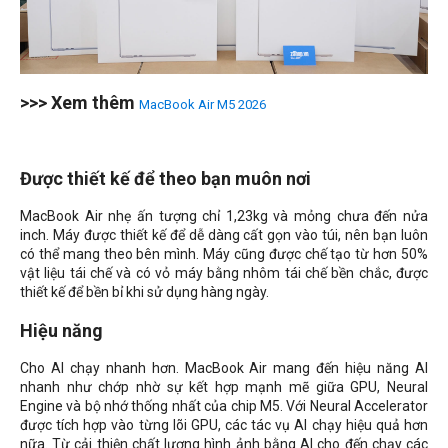
>>> Xem thêm
MacBook Air M5 2026
Được thiết kế để theo bạn muôn nơi
MacBook Air nhẹ ấn tượng chỉ 1,23kg và mỏng chưa đến nửa
inch. Máy được thiết kế để dễ dàng cất gọn vào túi, nên bạn luôn
có thể mang theo bên mình. Máy cũng được chế tạo từ hơn 50%
vật liệu tái chế và có vỏ máy bằng nhôm tái chế bền chắc, được
thiết kế để bền bỉ khi sử dụng hàng ngày.
Hiệu năng
Cho AI chạy nhanh hơn. MacBook Air mang đến hiệu năng AI
nhanh như chớp nhờ sự kết hợp mạnh mẽ giữa GPU, Neural
Engine và bộ nhớ thống nhất của chip M5. Với Neural Accelerator
được tích hợp vào từng lõi GPU, các tác vụ AI chạy hiệu quả hơn
nữa. Từ cải thiện chất lượng hình ảnh bằng AI cho đến chạy các