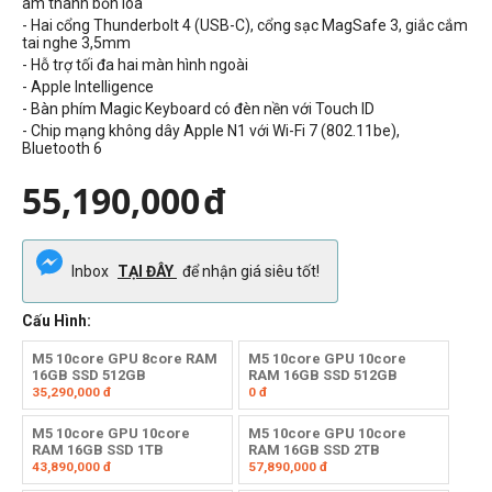
âm thanh bốn loa
- Hai cổng Thunderbolt 4 (USB-C), cổng sạc MagSafe 3, giắc cắm
tai nghe 3,5mm
- Hỗ trợ tối đa hai màn hình ngoài
- Apple Intelligence
- Bàn phím Magic Keyboard có đèn nền với Touch ID
- Chip mạng không dây Apple N1 với Wi-Fi 7 (802.11be),
Bluetooth 6
55,190,000
đ
Inbox
TẠI ĐÂY
để nhận giá siêu tốt!
Cấu Hình:
M5 10core GPU 8core RAM
M5 10core GPU 10core
16GB SSD 512GB
RAM 16GB SSD 512GB
35,290,000
đ
0
đ
M5 10core GPU 10core
M5 10core GPU 10core
RAM 16GB SSD 1TB
RAM 16GB SSD 2TB
43,890,000
đ
57,890,000
đ