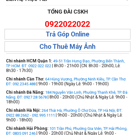
TỔNG ĐÀI CSKH
0922022022
Trả Góp Online
Cho Thuê Máy Ảnh
Chi nhánh HCM Quận 1:
49-51 Trần Hưng Đạo, Phường Bến Thành,
| 8h30 - 21h00 (CN: 8h30 - 20h00, Lễ:
TP. HCM. ĐT: 0922 022 022
8h30 - 17h30)
Chi nhánh Cần Thơ:
64 Hùng Vương, Phường Ninh Kiều, TP. Cần Thơ.
| 9h00 - 19h00 (Ngày Lễ: 9h00 - 19h00)
ĐT: 092.2345.488
Chi nhánh Đà Nẵng:
184 Nguyễn Văn Linh, Phường Thanh Khê, TP. Đà
| 8h00 - 20h00 (Chủ Nhật & Ngày Lễ: 9h00 -
Nẵng. ĐT: 0927 28 5678
18h00)
Chi nhánh Hà Nội:
264 Thái Hà, Phường Ô Chợ Dừa, TP. Hà Nội, ĐT:
| 9h00 - 20h00 (Chủ Nhật & Ngày Lễ:
0922 88 2662 - 092.995.1111
9h00 - 18h00)
Chi nhánh Hải Phòng:
101 Trần Phú, Phường Gia Viên, TP. Hải Phòng,
| 9h00 - 20h00 (Chủ Nhật & Ngày Lễ: 9h00 -
ĐT: 0835 091 246