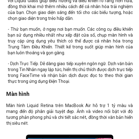
với Liquid Glass giúp điều hướng và điều khiển rõ ràng hơn nữa,
đồng thời khai mở thêm nhiều cách để cá nhân hóa trải nghiệm
của bạn. Chọn giao diện sáng đến tối cho các biểu tượng, hoặc
chọn giao diện trong trẻo hấp dẫn.
- Thứ bạn muốn, ở ngay nơi bạn muốn. Các công cụ điều khiển
bạn sử dụng nhiều nhất như xếp đặt cửa sổ, chụp màn hình và
truy cập ứng dụng yêu thích có thể được cá nhân hóa trong
Trung Tâm Điều Khiển. Thiết kế trong suốt giúp màn hình của
bạn luôn thoáng và gọn gàng.
- Dịch Trực Tiếp. Dễ dàng giao tiếp xuyên ngôn ngữ. Dịch văn bản
trong Tin Nhắn ngay lập tức, hiển thị chú thích được dịch trực tiếp
trong FaceTime và nhận bản dịch được đọc to theo thời gian
thực trong ứng dụng Điện Thoại.
Màn hình
Màn hình Liquid Retina trên MacBook Air hỗ trợ 1 tỷ màu và
mang đến độ phân giải tuyệt đẹp. Ảnh và video nổi bật với độ
tương phản phong phú và chi tiết sắc nét, đồng thời văn bản hiển
thị siêu nét.