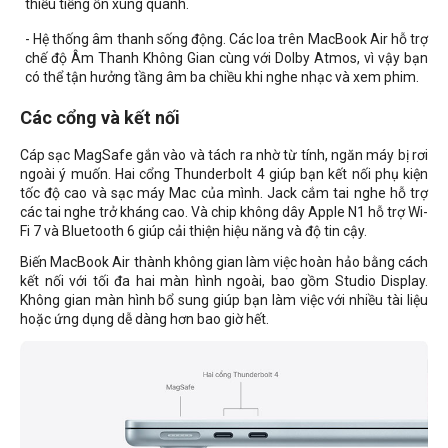
thiểu tiếng ồn xung quanh.
- Hệ thống âm thanh sống động. Các loa trên MacBook Air hỗ trợ
chế độ Âm Thanh Không Gian cùng với Dolby Atmos, vì vậy bạn
có thể tận hưởng tầng âm ba chiều khi nghe nhạc và xem phim.
Các cổng và kết nối
Cáp sạc MagSafe gắn vào và tách ra nhờ từ tính, ngăn máy bị rơi
ngoài ý muốn. Hai cổng Thunderbolt 4 giúp bạn kết nối phụ kiện
tốc độ cao và sạc máy Mac của mình. Jack cắm tai nghe hỗ trợ
các tai nghe trở kháng cao. Và chip không dây Apple N1 hỗ trợ Wi-
Fi 7 và Bluetooth 6 giúp cải thiện hiệu năng và độ tin cậy.
Biến MacBook Air thành không gian làm việc hoàn hảo bằng cách
kết nối với tối đa hai màn hình ngoài, bao gồm Studio Display.
Không gian màn hình bổ sung giúp bạn làm việc với nhiều tài liệu
hoặc ứng dụng dễ dàng hơn bao giờ hết.