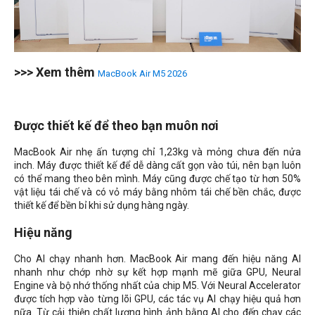
>>> Xem thêm
MacBook Air M5 2026
Được thiết kế để theo bạn muôn nơi
MacBook Air nhẹ ấn tượng chỉ 1,23kg và mỏng chưa đến nửa
inch. Máy được thiết kế để dễ dàng cất gọn vào túi, nên bạn luôn
có thể mang theo bên mình. Máy cũng được chế tạo từ hơn 50%
vật liệu tái chế và có vỏ máy bằng nhôm tái chế bền chắc, được
thiết kế để bền bỉ khi sử dụng hàng ngày.
Hiệu năng
Cho AI chạy nhanh hơn. MacBook Air mang đến hiệu năng AI
nhanh như chớp nhờ sự kết hợp mạnh mẽ giữa GPU, Neural
Engine và bộ nhớ thống nhất của chip M5. Với Neural Accelerator
được tích hợp vào từng lõi GPU, các tác vụ AI chạy hiệu quả hơn
nữa. Từ cải thiện chất lượng hình ảnh bằng AI cho đến chạy các