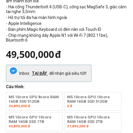
âm thanh bốn loa
- Hai cổng Thunderbolt 4 (USB-C), cổng sạc MagSafe 3, giắc cắm
tai nghe 3,5mm
- Hỗ trợ tối đa hai màn hình ngoài
- Apple Intelligence
- Bàn phím Magic Keyboard có đèn nền với Touch ID
- Chip mạng không dây Apple N1 với Wi-Fi 7 (802.11be),
Bluetooth 6
49,500,000
đ
Inbox
TẠI ĐÂY
để nhận giá siêu tốt!
Cấu Hình:
M5 10core GPU 8core RAM
M5 10core GPU 10core
16GB SSD 512GB
RAM 16GB SSD 512GB
34,890,000
đ
0
đ
M5 10core GPU 10core
M5 10core GPU 10core
RAM 16GB SSD 1TB
RAM 16GB SSD 2TB
43,890,000
đ
57,890,000
đ