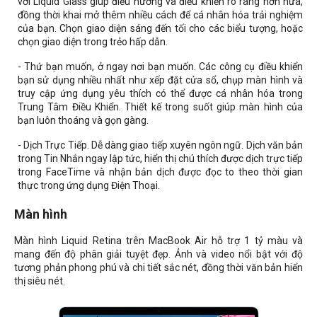
với Liquid Glass giúp điều hướng và điều khiển rõ ràng hơn nữa,
đồng thời khai mở thêm nhiều cách để cá nhân hóa trải nghiệm
của bạn. Chọn giao diện sáng đến tối cho các biểu tượng, hoặc
chọn giao diện trong trẻo hấp dẫn.
- Thứ bạn muốn, ở ngay nơi bạn muốn. Các công cụ điều khiển
bạn sử dụng nhiều nhất như xếp đặt cửa sổ, chụp màn hình và
truy cập ứng dụng yêu thích có thể được cá nhân hóa trong
Trung Tâm Điều Khiển. Thiết kế trong suốt giúp màn hình của
bạn luôn thoáng và gọn gàng.
- Dịch Trực Tiếp. Dễ dàng giao tiếp xuyên ngôn ngữ. Dịch văn bản
trong Tin Nhắn ngay lập tức, hiển thị chú thích được dịch trực tiếp
trong FaceTime và nhận bản dịch được đọc to theo thời gian
thực trong ứng dụng Điện Thoại.
Màn hình
Màn hình Liquid Retina trên MacBook Air hỗ trợ 1 tỷ màu và
mang đến độ phân giải tuyệt đẹp. Ảnh và video nổi bật với độ
tương phản phong phú và chi tiết sắc nét, đồng thời văn bản hiển
thị siêu nét.