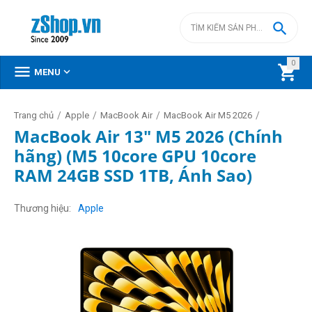

0



MENU
/
/
/
/
Trang chủ
Apple
MacBook Air
MacBook Air M5 2026
MacBook Air 13" M5 2026 (Chính
hãng) (M5 10core GPU 10core
RAM 24GB SSD 1TB, Ánh Sao)
Thương hiệu
Apple