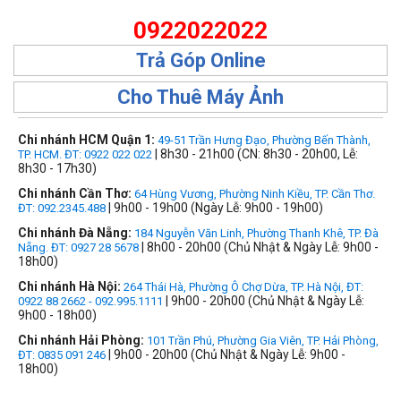
0922022022
Trả Góp Online
Cho Thuê Máy Ảnh
Chi nhánh HCM Quận 1:
49-51 Trần Hưng Đạo, Phường Bến Thành,
| 8h30 - 21h00 (CN: 8h30 - 20h00, Lễ:
TP. HCM. ĐT: 0922 022 022
8h30 - 17h30)
Chi nhánh Cần Thơ:
64 Hùng Vương, Phường Ninh Kiều, TP. Cần Thơ.
| 9h00 - 19h00 (Ngày Lễ: 9h00 - 19h00)
ĐT: 092.2345.488
Chi nhánh Đà Nẵng:
184 Nguyễn Văn Linh, Phường Thanh Khê, TP. Đà
| 8h00 - 20h00 (Chủ Nhật & Ngày Lễ: 9h00 -
Nẵng. ĐT: 0927 28 5678
18h00)
Chi nhánh Hà Nội:
264 Thái Hà, Phường Ô Chợ Dừa, TP. Hà Nội, ĐT:
| 9h00 - 20h00 (Chủ Nhật & Ngày Lễ:
0922 88 2662 - 092.995.1111
9h00 - 18h00)
Chi nhánh Hải Phòng:
101 Trần Phú, Phường Gia Viên, TP. Hải Phòng,
| 9h00 - 20h00 (Chủ Nhật & Ngày Lễ: 9h00 -
ĐT: 0835 091 246
18h00)