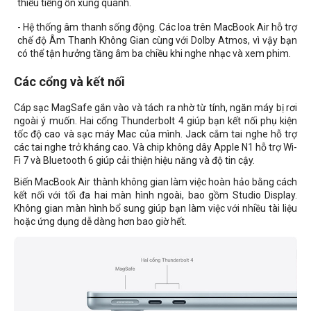
thiểu tiếng ồn xung quanh.
- Hệ thống âm thanh sống động. Các loa trên MacBook Air hỗ trợ
chế độ Âm Thanh Không Gian cùng với Dolby Atmos, vì vậy bạn
có thể tận hưởng tầng âm ba chiều khi nghe nhạc và xem phim.
Các cổng và kết nối
Cáp sạc MagSafe gắn vào và tách ra nhờ từ tính, ngăn máy bị rơi
ngoài ý muốn. Hai cổng Thunderbolt 4 giúp bạn kết nối phụ kiện
tốc độ cao và sạc máy Mac của mình. Jack cắm tai nghe hỗ trợ
các tai nghe trở kháng cao. Và chip không dây Apple N1 hỗ trợ Wi-
Fi 7 và Bluetooth 6 giúp cải thiện hiệu năng và độ tin cậy.
Biến MacBook Air thành không gian làm việc hoàn hảo bằng cách
kết nối với tối đa hai màn hình ngoài, bao gồm Studio Display.
Không gian màn hình bổ sung giúp bạn làm việc với nhiều tài liệu
hoặc ứng dụng dễ dàng hơn bao giờ hết.