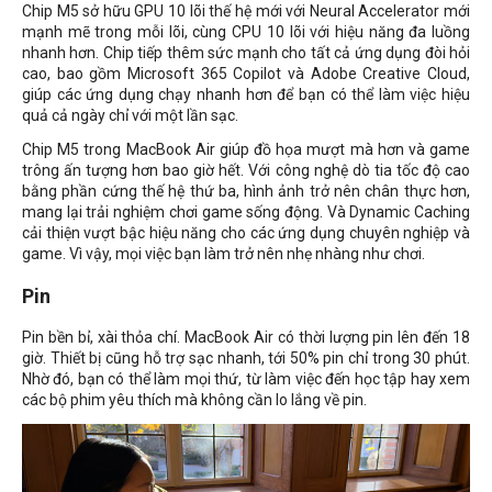
Chip M5 sở hữu GPU 10 lõi thế hệ mới với Neural Accelerator mới
mạnh mẽ trong mỗi lõi, cùng CPU 10 lõi với hiệu năng đa luồng
nhanh hơn. Chip tiếp thêm sức mạnh cho tất cả ứng dụng đòi hỏi
cao, bao gồm Microsoft 365 Copilot và Adobe Creative Cloud,
giúp các ứng dụng chạy nhanh hơn để bạn có thể làm việc hiệu
quả cả ngày chỉ với một lần sạc.
Chip M5 trong MacBook Air giúp đồ họa mượt mà hơn và game
trông ấn tượng hơn bao giờ hết. Với công nghệ dò tia tốc độ cao
bằng phần cứng thế hệ thứ ba, hình ảnh trở nên chân thực hơn,
mang lại trải nghiệm chơi game sống động. Và Dynamic Caching
cải thiện vượt bậc hiệu năng cho các ứng dụng chuyên nghiệp và
game. Vì vậy, mọi việc bạn làm trở nên nhẹ nhàng như chơi.
Pin
Pin bền bỉ, xài thỏa chí. MacBook Air có thời lượng pin lên đến 18
giờ. Thiết bị cũng hỗ trợ sạc nhanh, tới 50% pin chỉ trong 30 phút.
Nhờ đó, bạn có thể làm mọi thứ, từ làm việc đến học tập hay xem
các bộ phim yêu thích mà không cần lo lắng về pin.