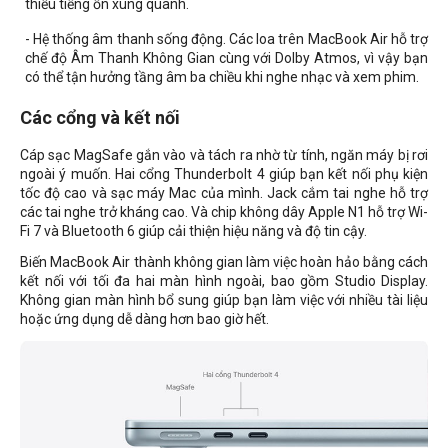
thiểu tiếng ồn xung quanh.
- Hệ thống âm thanh sống động. Các loa trên MacBook Air hỗ trợ
chế độ Âm Thanh Không Gian cùng với Dolby Atmos, vì vậy bạn
có thể tận hưởng tầng âm ba chiều khi nghe nhạc và xem phim.
Các cổng và kết nối
Cáp sạc MagSafe gắn vào và tách ra nhờ từ tính, ngăn máy bị rơi
ngoài ý muốn. Hai cổng Thunderbolt 4 giúp bạn kết nối phụ kiện
tốc độ cao và sạc máy Mac của mình. Jack cắm tai nghe hỗ trợ
các tai nghe trở kháng cao. Và chip không dây Apple N1 hỗ trợ Wi-
Fi 7 và Bluetooth 6 giúp cải thiện hiệu năng và độ tin cậy.
Biến MacBook Air thành không gian làm việc hoàn hảo bằng cách
kết nối với tối đa hai màn hình ngoài, bao gồm Studio Display.
Không gian màn hình bổ sung giúp bạn làm việc với nhiều tài liệu
hoặc ứng dụng dễ dàng hơn bao giờ hết.