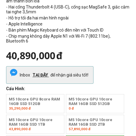
âm thanh bốn loa
- Hai cổng Thunderbolt 4 (USB-C), cổng sạc MagSafe 3, giắc cắm
tai nghe 3,5mm
- Hỗ trợ tối đa hai màn hình ngoài
- Apple Intelligence
- Bàn phím Magic Keyboard có đèn nền với Touch ID
- Chip mạng không dây Apple N1 với Wi-Fi 7 (802.11be),
Bluetooth 6
40,890,000
đ
Inbox
TẠI ĐÂY
để nhận giá siêu tốt!
Cấu Hình:
M5 10core GPU 8core RAM
M5 10core GPU 10core
16GB SSD 512GB
RAM 16GB SSD 512GB
35,290,000
đ
0
đ
M5 10core GPU 10core
M5 10core GPU 10core
RAM 16GB SSD 1TB
RAM 16GB SSD 2TB
43,890,000
đ
57,890,000
đ