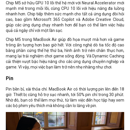
Chip M5 sở hữu GPU 10 lõi thế hệ mới với Neural Accelerator mới
mạnh mẽ trong mỗi lõi, cùng CPU 10 lõi với hiệu năng đa luồng
nhanh hơn. Chip tiếp thêm sức mạnh cho tất cả ứng dụng đòi hỏi
cao, bao gồm Microsoft 365 Copilot và Adobe Creative Cloud,
giúp các ứng dụng chạy nhanh hơn để bạn có thể làm việc hiệu
quả cả ngày chỉ với một lần sạc.
Chip M5 trong MacBook Air giúp đồ họa mượt mà hơn và game
trông ấn tượng hơn bao giờ hết. Với công nghệ dò tia tốc độ cao
bằng phần cứng thế hệ thứ ba, hình ảnh trở nên chân thực hơn,
mang lại trải nghiệm chơi game sống động. Và Dynamic Caching
cải thiện vượt bậc hiệu năng cho các ứng dụng chuyên nghiệp và
game. Vì vậy, mọi việc bạn làm trở nên nhẹ nhàng như chơi.
Pin
Pin bền bỉ, xài thỏa chí. MacBook Air có thời lượng pin lên đến 18
giờ. Thiết bị cũng hỗ trợ sạc nhanh, tới 50% pin chỉ trong 30 phút.
Nhờ đó, bạn có thể làm mọi thứ, từ làm việc đến học tập hay xem
các bộ phim yêu thích mà không cần lo lắng về pin.