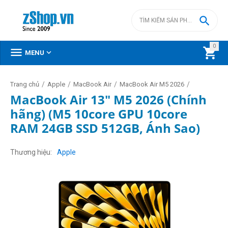

0



MENU
/
/
/
/
Trang chủ
Apple
MacBook Air
MacBook Air M5 2026
MacBook Air 13" M5 2026 (Chính
hãng) (M5 10core GPU 10core
RAM 24GB SSD 512GB, Ánh Sao)
Thương hiệu
Apple