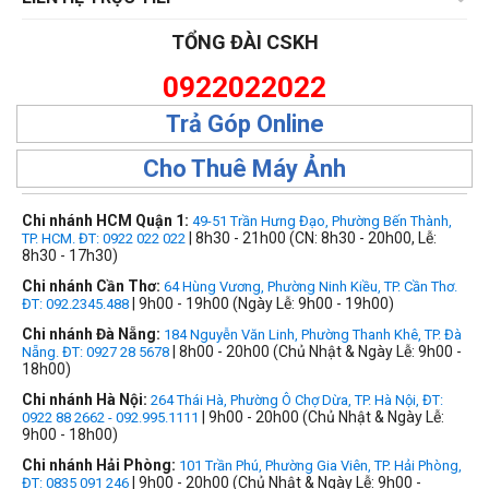
TỔNG ĐÀI CSKH
0922022022
Trả Góp Online
Cho Thuê Máy Ảnh
Chi nhánh HCM Quận 1:
49-51 Trần Hưng Đạo, Phường Bến Thành,
| 8h30 - 21h00 (CN: 8h30 - 20h00, Lễ:
TP. HCM. ĐT: 0922 022 022
8h30 - 17h30)
Chi nhánh Cần Thơ:
64 Hùng Vương, Phường Ninh Kiều, TP. Cần Thơ.
| 9h00 - 19h00 (Ngày Lễ: 9h00 - 19h00)
ĐT: 092.2345.488
Chi nhánh Đà Nẵng:
184 Nguyễn Văn Linh, Phường Thanh Khê, TP. Đà
| 8h00 - 20h00 (Chủ Nhật & Ngày Lễ: 9h00 -
Nẵng. ĐT: 0927 28 5678
18h00)
Chi nhánh Hà Nội:
264 Thái Hà, Phường Ô Chợ Dừa, TP. Hà Nội, ĐT:
| 9h00 - 20h00 (Chủ Nhật & Ngày Lễ:
0922 88 2662 - 092.995.1111
9h00 - 18h00)
Chi nhánh Hải Phòng:
101 Trần Phú, Phường Gia Viên, TP. Hải Phòng,
| 9h00 - 20h00 (Chủ Nhật & Ngày Lễ: 9h00 -
ĐT: 0835 091 246