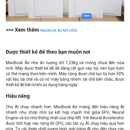
>>> Xem thêm
MacBook Air M5 2026
Được thiết kế để theo bạn muôn nơi
MacBook Air nhẹ ấn tượng chỉ 1,23kg và mỏng chưa đến nửa
inch. Máy được thiết kế để dễ dàng cất gọn vào túi, nên bạn luôn
có thể mang theo bên mình. Máy cũng được chế tạo từ hơn 50%
vật liệu tái chế và có vỏ máy bằng nhôm tái chế bền chắc, được
thiết kế để bền bỉ khi sử dụng hàng ngày.
Hiệu năng
Cho AI chạy nhanh hơn. MacBook Air mang đến hiệu năng AI
nhanh như chớp nhờ sự kết hợp mạnh mẽ giữa GPU, Neural
Engine và bộ nhớ thống nhất của chip M5. Với Neural Accelerator
được tích hợp vào từng lõi GPU, các tác vụ AI chạy hiệu quả hơn
nữa. Từ cải thiện chất lượng hình ảnh bằng AI cho đến chạy các