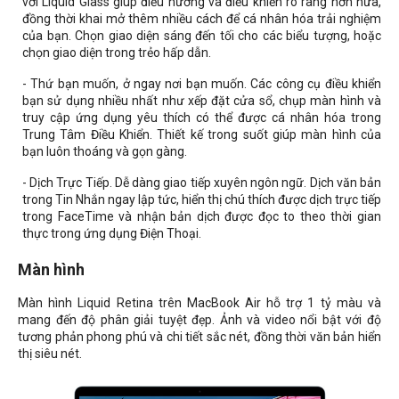
với Liquid Glass giúp điều hướng và điều khiển rõ ràng hơn nữa,
đồng thời khai mở thêm nhiều cách để cá nhân hóa trải nghiệm
của bạn. Chọn giao diện sáng đến tối cho các biểu tượng, hoặc
chọn giao diện trong trẻo hấp dẫn.
- Thứ bạn muốn, ở ngay nơi bạn muốn. Các công cụ điều khiển
bạn sử dụng nhiều nhất như xếp đặt cửa sổ, chụp màn hình và
truy cập ứng dụng yêu thích có thể được cá nhân hóa trong
Trung Tâm Điều Khiển. Thiết kế trong suốt giúp màn hình của
bạn luôn thoáng và gọn gàng.
- Dịch Trực Tiếp. Dễ dàng giao tiếp xuyên ngôn ngữ. Dịch văn bản
trong Tin Nhắn ngay lập tức, hiển thị chú thích được dịch trực tiếp
trong FaceTime và nhận bản dịch được đọc to theo thời gian
thực trong ứng dụng Điện Thoại.
Màn hình
Màn hình Liquid Retina trên MacBook Air hỗ trợ 1 tỷ màu và
mang đến độ phân giải tuyệt đẹp. Ảnh và video nổi bật với độ
tương phản phong phú và chi tiết sắc nét, đồng thời văn bản hiển
thị siêu nét.