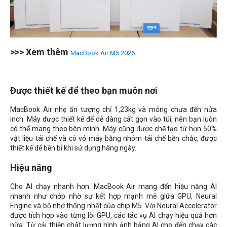
>>> Xem thêm
MacBook Air M5 2026
Được thiết kế để theo bạn muôn nơi
MacBook Air nhẹ ấn tượng chỉ 1,23kg và mỏng chưa đến nửa
inch. Máy được thiết kế để dễ dàng cất gọn vào túi, nên bạn luôn
có thể mang theo bên mình. Máy cũng được chế tạo từ hơn 50%
vật liệu tái chế và có vỏ máy bằng nhôm tái chế bền chắc, được
thiết kế để bền bỉ khi sử dụng hàng ngày.
Hiệu năng
Cho AI chạy nhanh hơn. MacBook Air mang đến hiệu năng AI
nhanh như chớp nhờ sự kết hợp mạnh mẽ giữa GPU, Neural
Engine và bộ nhớ thống nhất của chip M5. Với Neural Accelerator
được tích hợp vào từng lõi GPU, các tác vụ AI chạy hiệu quả hơn
nữa. Từ cải thiện chất lượng hình ảnh bằng AI cho đến chạy các