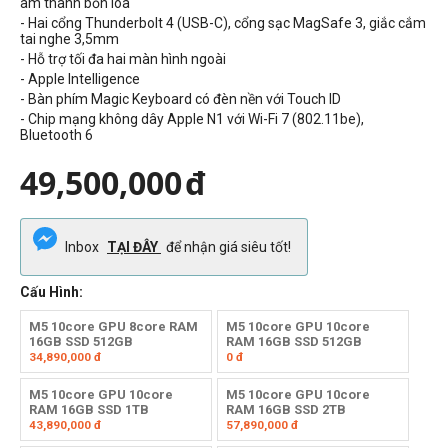
âm thanh bốn loa
- Hai cổng Thunderbolt 4 (USB-C), cổng sạc MagSafe 3, giắc cắm
tai nghe 3,5mm
- Hỗ trợ tối đa hai màn hình ngoài
- Apple Intelligence
- Bàn phím Magic Keyboard có đèn nền với Touch ID
- Chip mạng không dây Apple N1 với Wi-Fi 7 (802.11be),
Bluetooth 6
49,500,000
đ
Inbox
TẠI ĐÂY
để nhận giá siêu tốt!
Cấu Hình:
M5 10core GPU 8core RAM
M5 10core GPU 10core
16GB SSD 512GB
RAM 16GB SSD 512GB
34,890,000
đ
0
đ
M5 10core GPU 10core
M5 10core GPU 10core
RAM 16GB SSD 1TB
RAM 16GB SSD 2TB
43,890,000
đ
57,890,000
đ