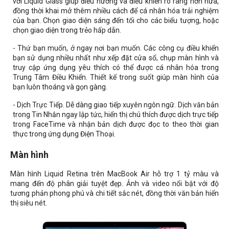
với Liquid Glass giúp điều hướng và điều khiển rõ ràng hơn nữa,
đồng thời khai mở thêm nhiều cách để cá nhân hóa trải nghiệm
của bạn. Chọn giao diện sáng đến tối cho các biểu tượng, hoặc
chọn giao diện trong trẻo hấp dẫn.
- Thứ bạn muốn, ở ngay nơi bạn muốn. Các công cụ điều khiển
bạn sử dụng nhiều nhất như xếp đặt cửa sổ, chụp màn hình và
truy cập ứng dụng yêu thích có thể được cá nhân hóa trong
Trung Tâm Điều Khiển. Thiết kế trong suốt giúp màn hình của
bạn luôn thoáng và gọn gàng.
- Dịch Trực Tiếp. Dễ dàng giao tiếp xuyên ngôn ngữ. Dịch văn bản
trong Tin Nhắn ngay lập tức, hiển thị chú thích được dịch trực tiếp
trong FaceTime và nhận bản dịch được đọc to theo thời gian
thực trong ứng dụng Điện Thoại.
Màn hình
Màn hình Liquid Retina trên MacBook Air hỗ trợ 1 tỷ màu và
mang đến độ phân giải tuyệt đẹp. Ảnh và video nổi bật với độ
tương phản phong phú và chi tiết sắc nét, đồng thời văn bản hiển
thị siêu nét.