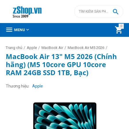

0



MENU
/
/
/
/
Trang chủ
Apple
MacBook Air
MacBook Air M5 2026
MacBook Air 13" M5 2026 (Chính
hãng) (M5 10core GPU 10core
RAM 24GB SSD 1TB, Bạc)
Thương hiệu
Apple