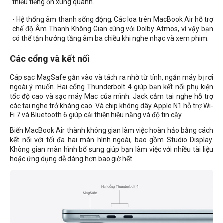
thiểu tiếng ồn xung quanh.
- Hệ thống âm thanh sống động. Các loa trên MacBook Air hỗ trợ
chế độ Âm Thanh Không Gian cùng với Dolby Atmos, vì vậy bạn
có thể tận hưởng tầng âm ba chiều khi nghe nhạc và xem phim.
Các cổng và kết nối
Cáp sạc MagSafe gắn vào và tách ra nhờ từ tính, ngăn máy bị rơi
ngoài ý muốn. Hai cổng Thunderbolt 4 giúp bạn kết nối phụ kiện
tốc độ cao và sạc máy Mac của mình. Jack cắm tai nghe hỗ trợ
các tai nghe trở kháng cao. Và chip không dây Apple N1 hỗ trợ Wi-
Fi 7 và Bluetooth 6 giúp cải thiện hiệu năng và độ tin cậy.
Biến MacBook Air thành không gian làm việc hoàn hảo bằng cách
kết nối với tối đa hai màn hình ngoài, bao gồm Studio Display.
Không gian màn hình bổ sung giúp bạn làm việc với nhiều tài liệu
hoặc ứng dụng dễ dàng hơn bao giờ hết.