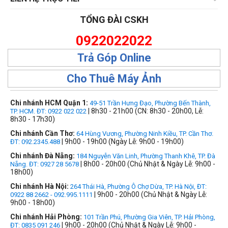
TỔNG ĐÀI CSKH
0922022022
Trả Góp Online
Cho Thuê Máy Ảnh
Chi nhánh HCM Quận 1:
49-51 Trần Hưng Đạo, Phường Bến Thành,
| 8h30 - 21h00 (CN: 8h30 - 20h00, Lễ:
TP. HCM. ĐT: 0922 022 022
8h30 - 17h30)
Chi nhánh Cần Thơ:
64 Hùng Vương, Phường Ninh Kiều, TP. Cần Thơ.
| 9h00 - 19h00 (Ngày Lễ: 9h00 - 19h00)
ĐT: 092.2345.488
Chi nhánh Đà Nẵng:
184 Nguyễn Văn Linh, Phường Thanh Khê, TP. Đà
| 8h00 - 20h00 (Chủ Nhật & Ngày Lễ: 9h00 -
Nẵng. ĐT: 0927 28 5678
18h00)
Chi nhánh Hà Nội:
264 Thái Hà, Phường Ô Chợ Dừa, TP. Hà Nội, ĐT:
| 9h00 - 20h00 (Chủ Nhật & Ngày Lễ:
0922 88 2662 - 092.995.1111
9h00 - 18h00)
Chi nhánh Hải Phòng:
101 Trần Phú, Phường Gia Viên, TP. Hải Phòng,
| 9h00 - 20h00 (Chủ Nhật & Ngày Lễ: 9h00 -
ĐT: 0835 091 246