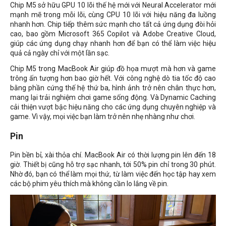
Chip M5 sở hữu GPU 10 lõi thế hệ mới với Neural Accelerator mới
mạnh mẽ trong mỗi lõi, cùng CPU 10 lõi với hiệu năng đa luồng
nhanh hơn. Chip tiếp thêm sức mạnh cho tất cả ứng dụng đòi hỏi
cao, bao gồm Microsoft 365 Copilot và Adobe Creative Cloud,
giúp các ứng dụng chạy nhanh hơn để bạn có thể làm việc hiệu
quả cả ngày chỉ với một lần sạc.
Chip M5 trong MacBook Air giúp đồ họa mượt mà hơn và game
trông ấn tượng hơn bao giờ hết. Với công nghệ dò tia tốc độ cao
bằng phần cứng thế hệ thứ ba, hình ảnh trở nên chân thực hơn,
mang lại trải nghiệm chơi game sống động. Và Dynamic Caching
cải thiện vượt bậc hiệu năng cho các ứng dụng chuyên nghiệp và
game. Vì vậy, mọi việc bạn làm trở nên nhẹ nhàng như chơi.
Pin
Pin bền bỉ, xài thỏa chí. MacBook Air có thời lượng pin lên đến 18
giờ. Thiết bị cũng hỗ trợ sạc nhanh, tới 50% pin chỉ trong 30 phút.
Nhờ đó, bạn có thể làm mọi thứ, từ làm việc đến học tập hay xem
các bộ phim yêu thích mà không cần lo lắng về pin.