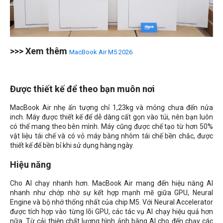
>>> Xem thêm
MacBook Air M5 2026
Được thiết kế để theo bạn muôn nơi
MacBook Air nhẹ ấn tượng chỉ 1,23kg và mỏng chưa đến nửa
inch. Máy được thiết kế để dễ dàng cất gọn vào túi, nên bạn luôn
có thể mang theo bên mình. Máy cũng được chế tạo từ hơn 50%
vật liệu tái chế và có vỏ máy bằng nhôm tái chế bền chắc, được
thiết kế để bền bỉ khi sử dụng hàng ngày.
Hiệu năng
Cho AI chạy nhanh hơn. MacBook Air mang đến hiệu năng AI
nhanh như chớp nhờ sự kết hợp mạnh mẽ giữa GPU, Neural
Engine và bộ nhớ thống nhất của chip M5. Với Neural Accelerator
được tích hợp vào từng lõi GPU, các tác vụ AI chạy hiệu quả hơn
nữa. Từ cải thiện chất lượng hình ảnh bằng AI cho đến chạy các