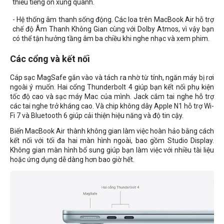
thiểu tiếng ồn xung quanh.
- Hệ thống âm thanh sống động. Các loa trên MacBook Air hỗ trợ
chế độ Âm Thanh Không Gian cùng với Dolby Atmos, vì vậy bạn
có thể tận hưởng tầng âm ba chiều khi nghe nhạc và xem phim.
Các cổng và kết nối
Cáp sạc MagSafe gắn vào và tách ra nhờ từ tính, ngăn máy bị rơi
ngoài ý muốn. Hai cổng Thunderbolt 4 giúp bạn kết nối phụ kiện
tốc độ cao và sạc máy Mac của mình. Jack cắm tai nghe hỗ trợ
các tai nghe trở kháng cao. Và chip không dây Apple N1 hỗ trợ Wi-
Fi 7 và Bluetooth 6 giúp cải thiện hiệu năng và độ tin cậy.
Biến MacBook Air thành không gian làm việc hoàn hảo bằng cách
kết nối với tối đa hai màn hình ngoài, bao gồm Studio Display.
Không gian màn hình bổ sung giúp bạn làm việc với nhiều tài liệu
hoặc ứng dụng dễ dàng hơn bao giờ hết.