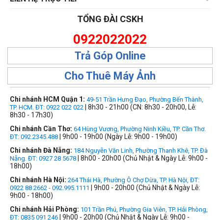
TỔNG ĐÀI CSKH
0922022022
Trả Góp Online
Cho Thuê Máy Ảnh
Chi nhánh HCM Quận 1:
49-51 Trần Hưng Đạo, Phường Bến Thành,
| 8h30 - 21h00 (CN: 8h30 - 20h00, Lễ:
TP. HCM. ĐT: 0922 022 022
8h30 - 17h30)
Chi nhánh Cần Thơ:
64 Hùng Vương, Phường Ninh Kiều, TP. Cần Thơ.
| 9h00 - 19h00 (Ngày Lễ: 9h00 - 19h00)
ĐT: 092.2345.488
Chi nhánh Đà Nẵng:
184 Nguyễn Văn Linh, Phường Thanh Khê, TP. Đà
| 8h00 - 20h00 (Chủ Nhật & Ngày Lễ: 9h00 -
Nẵng. ĐT: 0927 28 5678
18h00)
Chi nhánh Hà Nội:
264 Thái Hà, Phường Ô Chợ Dừa, TP. Hà Nội, ĐT:
| 9h00 - 20h00 (Chủ Nhật & Ngày Lễ:
0922 88 2662 - 092.995.1111
9h00 - 18h00)
Chi nhánh Hải Phòng:
101 Trần Phú, Phường Gia Viên, TP. Hải Phòng,
| 9h00 - 20h00 (Chủ Nhật & Ngày Lễ: 9h00 -
ĐT: 0835 091 246