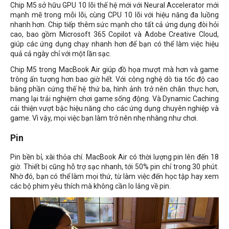
Chip M5 sở hữu GPU 10 lõi thế hệ mới với Neural Accelerator mới
mạnh mẽ trong mỗi lõi, cùng CPU 10 lõi với hiệu năng đa luồng
nhanh hơn. Chip tiếp thêm sức mạnh cho tất cả ứng dụng đòi hỏi
cao, bao gồm Microsoft 365 Copilot và Adobe Creative Cloud,
giúp các ứng dụng chạy nhanh hơn để bạn có thể làm việc hiệu
quả cả ngày chỉ với một lần sạc.
Chip M5 trong MacBook Air giúp đồ họa mượt mà hơn và game
trông ấn tượng hơn bao giờ hết. Với công nghệ dò tia tốc độ cao
bằng phần cứng thế hệ thứ ba, hình ảnh trở nên chân thực hơn,
mang lại trải nghiệm chơi game sống động. Và Dynamic Caching
cải thiện vượt bậc hiệu năng cho các ứng dụng chuyên nghiệp và
game. Vì vậy, mọi việc bạn làm trở nên nhẹ nhàng như chơi.
Pin
Pin bền bỉ, xài thỏa chí. MacBook Air có thời lượng pin lên đến 18
giờ. Thiết bị cũng hỗ trợ sạc nhanh, tới 50% pin chỉ trong 30 phút.
Nhờ đó, bạn có thể làm mọi thứ, từ làm việc đến học tập hay xem
các bộ phim yêu thích mà không cần lo lắng về pin.