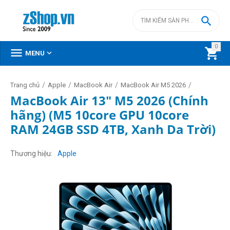

0



MENU
/
/
/
/
Trang chủ
Apple
MacBook Air
MacBook Air M5 2026
MacBook Air 13" M5 2026 (Chính
hãng) (M5 10core GPU 10core
RAM 24GB SSD 4TB, Xanh Da Trời)
Thương hiệu
Apple