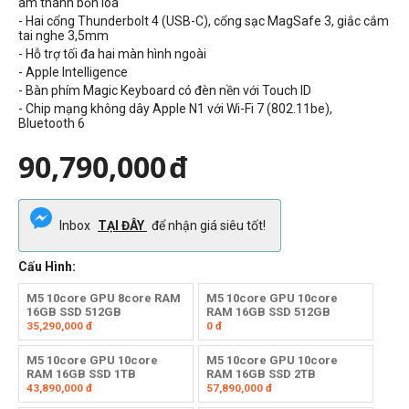
âm thanh bốn loa
- Hai cổng Thunderbolt 4 (USB-C), cổng sạc MagSafe 3, giắc cắm
tai nghe 3,5mm
- Hỗ trợ tối đa hai màn hình ngoài
- Apple Intelligence
- Bàn phím Magic Keyboard có đèn nền với Touch ID
- Chip mạng không dây Apple N1 với Wi-Fi 7 (802.11be),
Bluetooth 6
90,790,000
đ
Inbox
TẠI ĐÂY
để nhận giá siêu tốt!
Cấu Hình:
M5 10core GPU 8core RAM
M5 10core GPU 10core
16GB SSD 512GB
RAM 16GB SSD 512GB
35,290,000
đ
0
đ
M5 10core GPU 10core
M5 10core GPU 10core
RAM 16GB SSD 1TB
RAM 16GB SSD 2TB
43,890,000
đ
57,890,000
đ