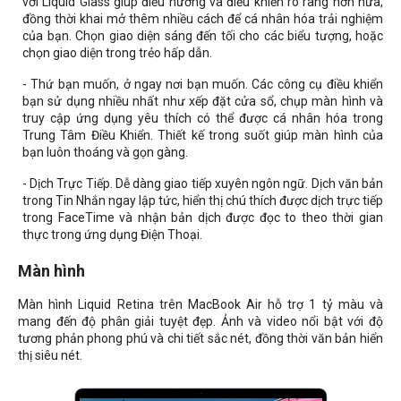
với Liquid Glass giúp điều hướng và điều khiển rõ ràng hơn nữa,
đồng thời khai mở thêm nhiều cách để cá nhân hóa trải nghiệm
của bạn. Chọn giao diện sáng đến tối cho các biểu tượng, hoặc
chọn giao diện trong trẻo hấp dẫn.
- Thứ bạn muốn, ở ngay nơi bạn muốn. Các công cụ điều khiển
bạn sử dụng nhiều nhất như xếp đặt cửa sổ, chụp màn hình và
truy cập ứng dụng yêu thích có thể được cá nhân hóa trong
Trung Tâm Điều Khiển. Thiết kế trong suốt giúp màn hình của
bạn luôn thoáng và gọn gàng.
- Dịch Trực Tiếp. Dễ dàng giao tiếp xuyên ngôn ngữ. Dịch văn bản
trong Tin Nhắn ngay lập tức, hiển thị chú thích được dịch trực tiếp
trong FaceTime và nhận bản dịch được đọc to theo thời gian
thực trong ứng dụng Điện Thoại.
Màn hình
Màn hình Liquid Retina trên MacBook Air hỗ trợ 1 tỷ màu và
mang đến độ phân giải tuyệt đẹp. Ảnh và video nổi bật với độ
tương phản phong phú và chi tiết sắc nét, đồng thời văn bản hiển
thị siêu nét.