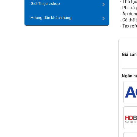
- Thủ tụ
Giới Thiệu zshop
- Phí trả
- Áp dụng
Hướng dẫn khách hàng
- Có thể 
- Tax ref
Giá sả
Ngân h