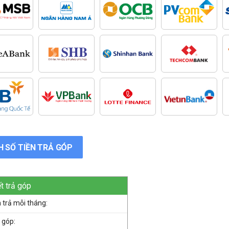
H SỐ TIỀN TRẢ GÓP
ết trả góp
n trả mỗi tháng:
ả góp: