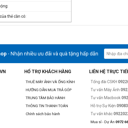
cộng:
của thẻ cần có:
hop
- Nhận nhiều ưu đãi và quà tặng hấp dẫn
.VN
HỔ TRỢ KHÁCH HÀNG
LIÊN HỆ TRỰC TIẾ
Tổng đài CSKH
0922
THUÊ MÁY ẢNH VÀ ỐNG KÍNH
Tư vấn Máy Ảnh
092
HƯỚNG DẪN MUA TRẢ GÓP
Tư vấn Macbook
09
TRUNG TÂM BẢO HÀNH
Hỗ trợ Sự Kiện
0908
THÔNG TIN THANH TOÁN
Tư vấn khác
092202
Chính sách bảo hành
Mua sỉ - Dự Án
0972 6