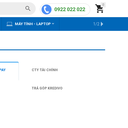
0


0922 022 022


MÁY TÍNH - LAPTOP
KHO HÀNG CŨ
1/2
PAY
CTY TÀI CHÍNH
TRẢ GÓP KREDIVO