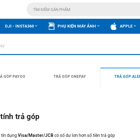



DJI - INSTA360
PHỤ KIỆN MÁY ẢNH
APPLE
Pay
Ả GÓP PAYOO
TRẢ GÓP ONEPAY
TRẢ GÓP ALE
tính trả góp
ẻ tín dụng
Visa/Master/JCB
có số dư lơn hơn số tiền trả góp