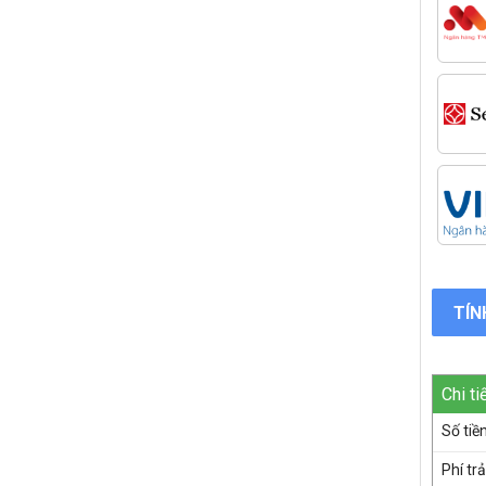
TÍN
Chi ti
Số tiề
Phí tr