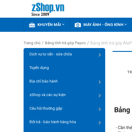


KHUYẾN MÃI
MÁY ẢNH - ỐNG KÍNH
/
/
Bảng tính trả góp Ale
Trang chủ
Bảng tính trả góp Payoo
Dịch vụ tư vấn - sửa chữa
Tuyển dụng
TR
Địa chỉ bảo hành
zShop và các sự kiện
Bảng 
Câu hỏi thường gặp
Đổi trả - bảo hành hàng hóa
- Cần th