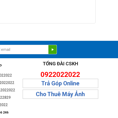
TỔNG ĐÀI CSKH
P
0922022022
022022
Trả Góp Online
2022022
22022022
Cho Thuê Máy Ảnh
322829
2022
66 246