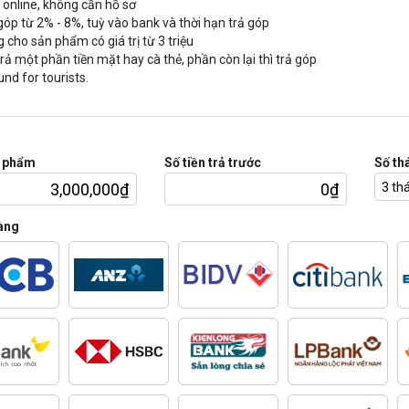
c online, không cần hồ sơ
 góp từ 2% - 8%, tuỳ vào bank và thời hạn trả góp
 cho sản phẩm có giá trị từ 3 triệu
trả một phần tiền mặt hay cà thẻ, phần còn lại thì trả góp
und for tourists.
n phẩm
Số tiền trả trước
Số th
àng