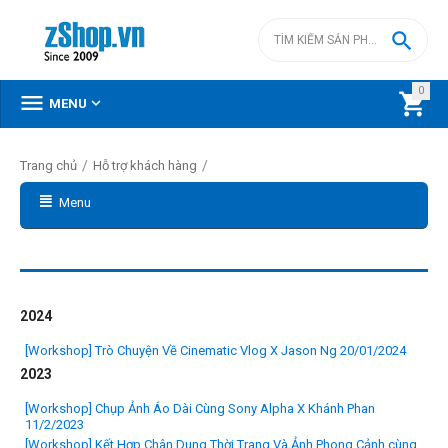

0



MENU
/
/
Trang chủ
Hỗ trợ khách hàng
Menu
2024
[Workshop] Trò Chuyện Về Cinematic Vlog X Jason Ng 20/01/2024
2023
[Workshop] Chụp Ảnh Áo Dài Cùng Sony Alpha X Khánh Phan
11/2/2023
[Workshop] Kết Hợp Chân Dung Thời Trang Và Ảnh Phong Cảnh cùng