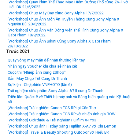
[Workshop] Quay Phim Thể Thao Mạo Hiểm Đường Phố cùng ZV-1 với
Hiếu BK 21/5/2022
[Workshop] Chụp Máy Bay cùng Sony Alpha 17/7/2022
[Workshop] Chụp Ảnh Món Ăn Truyền Thống Cùng Sony Alpha X
Nguyên Bùi 20/8/2022
[Workshop] Chụp Ảnh Vận Động Viên Thể Hình Cùng Sony Alpha X
Gabi Phạm 18/9/2022
[Workshop] Chụp Ảnh Bikini Cùng Sony Alpha X Gabi Phạm
29/10/2022
Trước 2021
Quay vòng may mắn để nhận thưởng liền tay
Nhận ngay Voucher khi chia sẻ nhận xét
Cuộc thi "Nhiếp ảnh cùng zShop"
Sắm Máy Chụp Tết Cùng Dr Thanh
Sự kiện - Chợ phiên VNPHOTO (lần 6)
Trải nghiệm siêu phẩm Sony Alpha A7 II cùng Dr Thanh
Triển lãm Quốc tế về Thiết bị máy ảnh và Bảng biển quảng cáo Kỹ thuật
số
[Workshop] Trải nghiệm Canon EOS RP tại Cần Thơ
[Workshop] Trải nghiệm Canon EOS RP với nhiếp ảnh gia BOW
[Workshop] Giới thiệu & Trải nghiệm Fujifilm X-Pro3
[Workshop] Chụp ảnh Flatlay bằng Fujifilm X-A7 với Chi Lemon
[Workshop] Travel & Beauty Shooting Outdoor với Hiếu BK