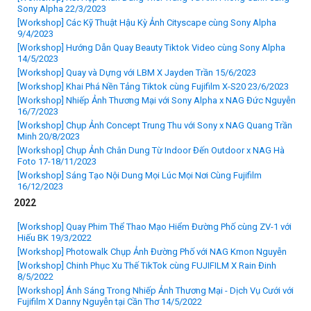
Sony Alpha 22/3/2023
[Workshop] Các Kỹ Thuật Hậu Kỳ Ảnh Cityscape cùng Sony Alpha
9/4/2023
[Workshop] Hướng Dẫn Quay Beauty Tiktok Video cùng Sony Alpha
14/5/2023
[Workshop] Quay và Dựng với LBM X Jayden Trần 15/6/2023
[Workshop] Khai Phá Nền Tảng Tiktok cùng Fujifilm X-S20 23/6/2023
[Workshop] Nhiếp Ảnh Thương Mại với Sony Alpha x NAG Đức Nguyễn
16/7/2023
[Workshop] Chụp Ảnh Concept Trung Thu với Sony x NAG Quang Trần
Minh 20/8/2023
[Workshop] Chụp Ảnh Chân Dung Từ Indoor Đến Outdoor x NAG Hà
Foto 17-18/11/2023
[Workshop] Sáng Tạo Nội Dung Mọi Lúc Mọi Nơi Cùng Fujifilm
16/12/2023
2022
[Workshop] Quay Phim Thể Thao Mạo Hiểm Đường Phố cùng ZV-1 với
Hiếu BK 19/3/2022
[Workshop] Photowalk Chụp Ảnh Đường Phố với NAG Kmon Nguyễn
[Workshop] Chinh Phục Xu Thế TikTok cùng FUJIFILM X Rain Đinh
8/5/2022
[Workshop] Ánh Sáng Trong Nhiếp Ảnh Thương Mại - Dịch Vụ Cưới với
Fujifilm X Danny Nguyễn tại Cần Thơ 14/5/2022