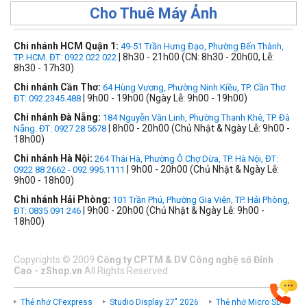
Cho Thuê Máy Ảnh
Chi nhánh HCM Quận 1:
49-51 Trần Hưng Đạo, Phường Bến Thành,
| 8h30 - 21h00 (CN: 8h30 - 20h00, Lễ:
TP. HCM. ĐT: 0922 022 022
8h30 - 17h30)
Chi nhánh Cần Thơ:
64 Hùng Vương, Phường Ninh Kiều, TP. Cần Thơ.
| 9h00 - 19h00 (Ngày Lễ: 9h00 - 19h00)
ĐT: 092.2345.488
Chi nhánh Đà Nẵng:
184 Nguyễn Văn Linh, Phường Thanh Khê, TP. Đà
| 8h00 - 20h00 (Chủ Nhật & Ngày Lễ: 9h00 -
Nẵng. ĐT: 0927 28 5678
18h00)
Chi nhánh Hà Nội:
264 Thái Hà, Phường Ô Chợ Dừa, TP. Hà Nội, ĐT:
| 9h00 - 20h00 (Chủ Nhật & Ngày Lễ:
0922 88 2662 - 092.995.1111
9h00 - 18h00)
Chi nhánh Hải Phòng:
101 Trần Phú, Phường Gia Viên, TP. Hải Phòng,
| 9h00 - 20h00 (Chủ Nhật & Ngày Lễ: 9h00 -
ĐT: 0835 091 246
18h00)
Copyrights
©
2009
Công ty CPTM & DV Công nghệ số Đỉnh
Cao - zShop.vn
All Rights Reserved
Thẻ nhớ CFexpress
Studio Display 27" 2026
Thẻ nhớ Micro SD