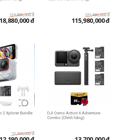
125,880,000
đ
122,980,000
đ
18,880,000
đ
115,980,000
đ
o 2 Xplorer Bundle
DJI Osmo Action 6 Adventure
Combo (Chính hãng)
12,400,000
đ
12,190,000
đ
13,700,000
đ