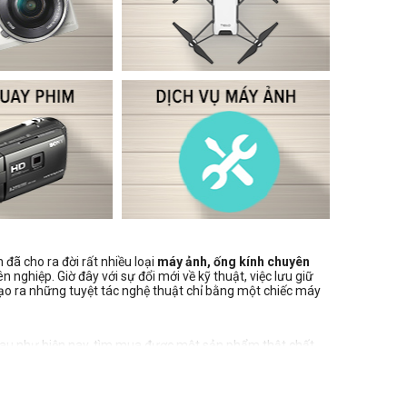
 đã cho ra đời rất nhiều loại
máy ảnh, ống kính chuyên
 nghiệp. Giờ đây với sự đổi mới về kỹ thuật, việc lưu giữ
ạo ra những tuyệt tác nghệ thuật chỉ bằng một chiếc máy
au như hiện nay, tìm mua được một sản phẩm thật chất
a hàng uy tín được nhiều người tiêu dùng bình chọn.
. với mức giá cực kì tốt cùng chế độ bảo hành uy tín. Hãy