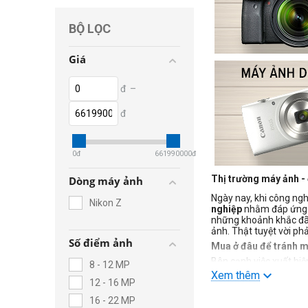
BỘ LỌC
Giá
đ
–
đ
0
đ
661990000
đ
Thị trường máy ảnh - 
Dòng máy ảnh
Ngày nay, khi công ngh
Nikon Z
nghiệp
nhằm đáp ứng nh
những khoảnh khắc đã 
ảnh. Thật tuyệt vời ph
Số điểm ảnh
Mua ở đâu để tránh 
Bên cạnh việc xuất hiệ
8 - 12 MP
lượng, phù hợp với nhu
Xem thêm
12 - 16 MP
máy ảnh ống kính chí
Hiện nay, Zshop là mộ
16 - 22 MP