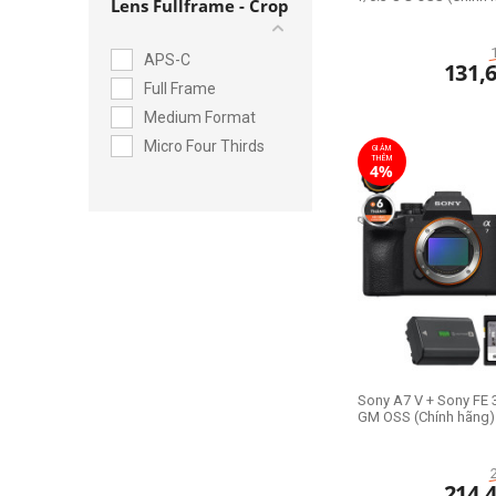
Lens Fullframe - Crop
APS-C
131,
Full Frame
Medium Format
Micro Four Thirds
GIẢM
THÊM
4%
Sony A7 V + Sony FE 
GM OSS (Chính hãng)
214,