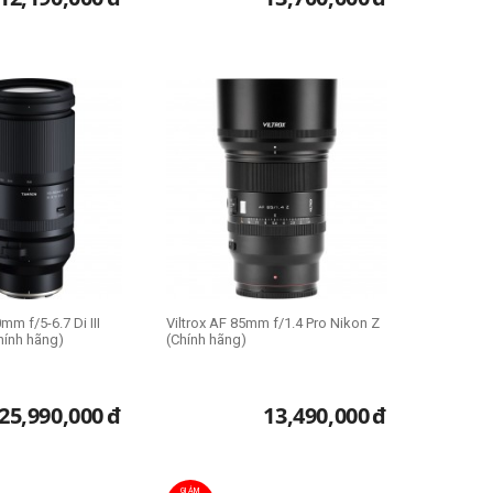
m f/5-6.7 Di III
Viltrox AF 85mm f/1.4 Pro Nikon Z
hính hãng)
(Chính hãng)
25,990,000
đ
13,490,000
đ
GIẢM