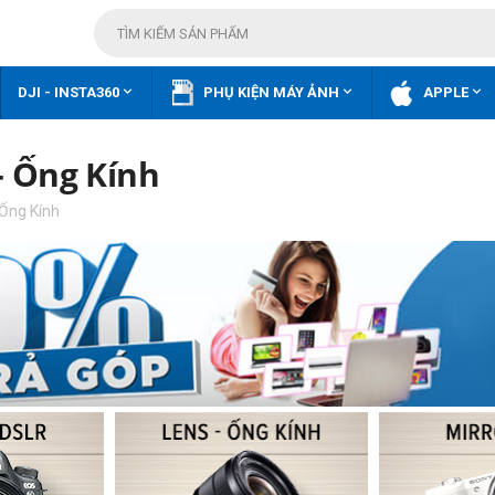



DJI - INSTA360
PHỤ KIỆN MÁY ẢNH
APPLE
- Ống Kính
Ống Kính