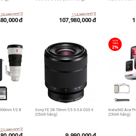
138,680,000
đ
114,980,000
đ
680,000
đ
107,980,000
đ
1
GIẢM
THÊM
2%
300mm f/2.8
Sony FE 28-70mm f/3.5-5.6 OSS II
Insta360 Ace Pr
(Chính hãng)
(Chính hãng)
223,980,000
đ
480,000
đ
9,990,000
đ