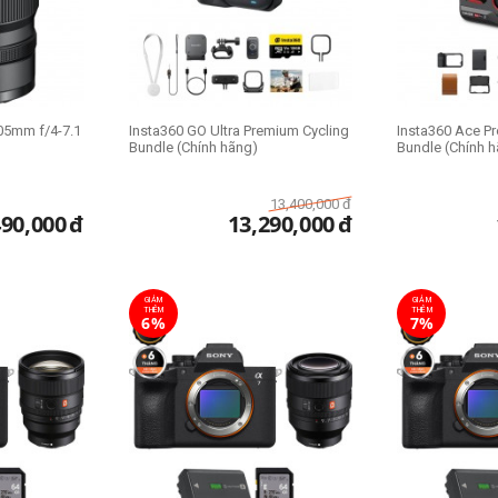
05mm f/4-7.1
Insta360 GO Ultra Premium Cycling
Insta360 Ace Pro
Bundle (Chính hãng)
Bundle (Chính 
13,400,000
đ
490,000
đ
13,290,000
đ
GIẢM
GIẢM
THÊM
THÊM
6%
7%