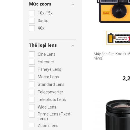
Mức zoom
10x-15x
3x-5x
40x
Thể loại lens
Máy ảnh film Kodak i6
Cine Lens
hãng)
Extender
Fisheye Lens
2,
Macro Lens
Standard Lens
Teleconverter
Telephoto Lens
Wide Lens
Prime Lens (Fixed
Lens)
Zoom Lens