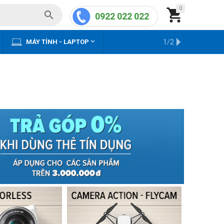
0


0922 022 022


MÁY TÍNH - LAPTOP
KHO HÀNG CŨ
1/2