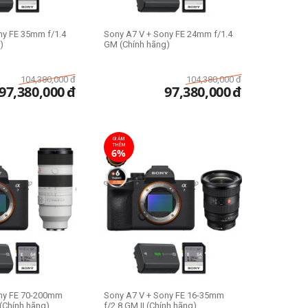
ny FE 35mm f/1.4
Sony A7 V + Sony FE 24mm f/1.4
)
GM (Chính hãng)
104,380,000
đ
104,380,000
đ
97,380,000
đ
97,380,000
đ
GIẢM
THÊM
6%
ony FE 70-200mm
Sony A7 V + Sony FE 16-35mm
 (Chính hãng)
f/2.8 GM II (Chính hãng)