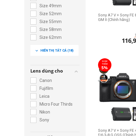
Size 49mm
Size 52mm
Sony A7 V + Sony FE 
GM II (Chính hãng)
Size 55mm
Size 58mm
Size 62mm
116,
Size 67mm
expand_more
HIỂN THỊ TẤT CẢ
(18)
Size 72mm
Size 77mm
GIẢM
THÊM
5%
Size 82mm
Lens dùng cho
Size 86mm
Canon
Size 95mm
Fujifilm
Size 105mm
Leica
Size 112mm
Micro Four Thirds
Nikon
Sony
Sony A7 V + Sony FE
f/6.3-8 G OSS (Chính 