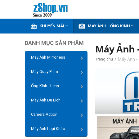


KHUYẾN MÃI
MÁY ẢNH - ỐNG KÍNH
DANH MỤC SẢN PHẨM
Máy Ảnh 
Máy Ảnh Mirrorless
/
Máy Ảnh - 
Trang chủ
Máy Quay Phim
Ống Kính - Lens
Máy Ảnh Du Lịch
Camera Action
Máy Ảnh Loại Khác