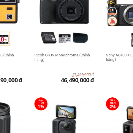
0 (Chính
Ricoh GR IV Monochrome (Chính
Sony A6400 + E
hãng)
hãng)
47,490,000
đ
290,000
đ
46,490,000
đ
GIẢM
GIẢM
THÊM
THÊM
1%
2%