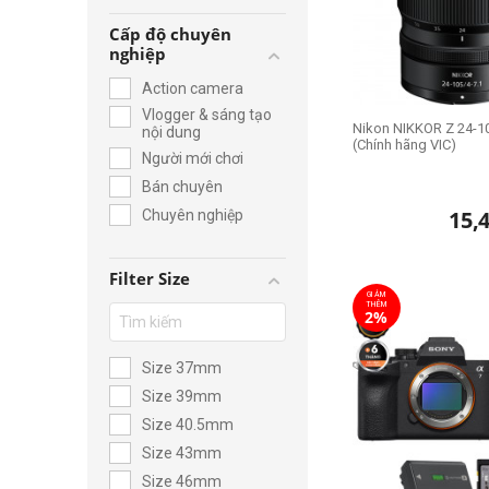
Cấp độ chuyên
nghiệp
Action camera
Vlogger & sáng tạo
Nikon NIKKOR Z 24-1
nội dung
(Chính hãng VIC)
Người mới chơi
Bán chuyên
15,
Chuyên nghiệp
Filter Size
GIẢM
THÊM
2%
Size 37mm
Size 39mm
Size 40.5mm
Size 43mm
Size 46mm