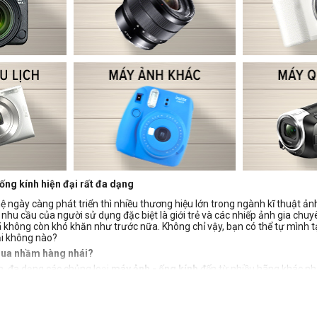
ống kính hiện đại rất đa dạng
ệ ngày càng phát triển thì nhiều thương hiệu lớn trong ngành kĩ thuật ảnh
u cầu của người sử dụng đặc biệt là giới trẻ và các nhiếp ảnh gia chuyên
không còn khó khăn như trước nữa. Không chỉ vậy, bạn có thể tự mình t
ải không nào?
mua nhầm hàng nhái?
n, đa dạng các chủng loại
máy ảnh - ống kính
đến từ nhiều hãng khác nh
 cầu sử dụng là điều không hề dễ dàng. Tốt nhất bạn nên lựa chọn các cử
nh hãng
t trung tâm uy tín chuyên mua bán các loại
tại Tp.HCM, Hà Nội, Cần Thơ ..