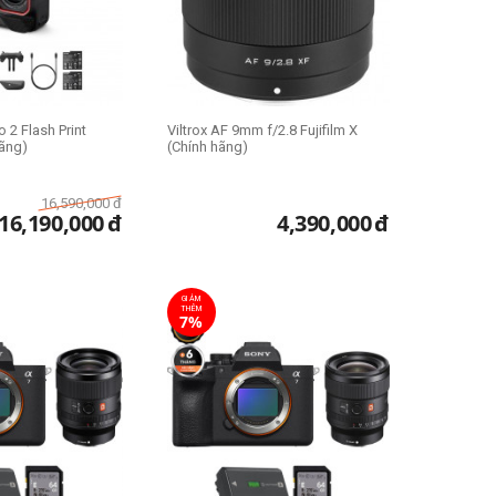
 2 Flash Print
Viltrox AF 9mm f/2.8 Fujifilm X
hãng)
(Chính hãng)
16,590,000
đ
16,190,000
đ
4,390,000
đ
GIẢM
THÊM
7%