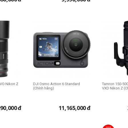
EVO Nikon Z
DJI Osmo Action 6 Standard
Tamron 150-500m
(Chính hãng)
VXD Nikon Z (C
990,000
đ
11,165,000
đ
GIẢM