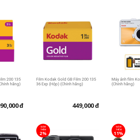
n được sự tư vấn nhiệt tình và lựa chọn cho mình những sản phẩm tốt n
ilm 200 135
Film Kodak Gold GB Film 200 135
Máy ảnh film 
(Chính hãng)
36 Exp (Hộp) (Chính hãng)
(Chính hãng)
090,000
đ
449,000
đ
GIẢM
GIẢM
THÊM
THÊM
2%
11%