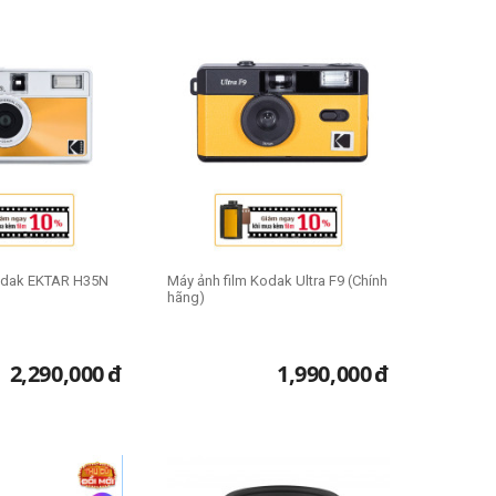
hất nhé!
Kodak EKTAR H35N
Máy ảnh film Kodak Ultra F9 (Chính
hãng)
2,290,000
đ
1,990,000
đ