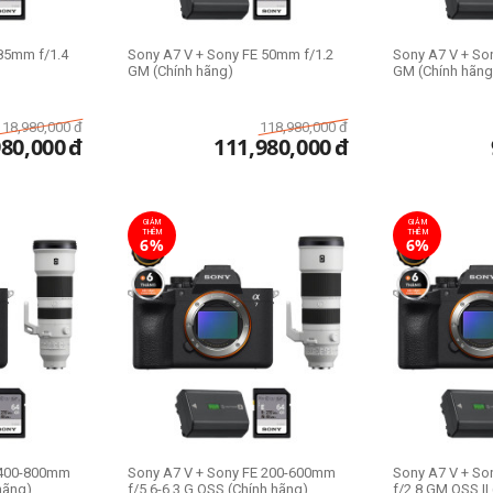
85mm f/1.4
Sony A7 V + Sony FE 50mm f/1.2
Sony A7 V + So
GM (Chính hãng)
GM (Chính hãng
118,980,000
đ
118,980,000
đ
980,000
đ
111,980,000
đ
GIẢM
GIẢM
THÊM
THÊM
6%
6%
 400-800mm
Sony A7 V + Sony FE 200-600mm
Sony A7 V + S
hãng)
f/5.6-6.3 G OSS (Chính hãng)
f/2.8 GM OSS II