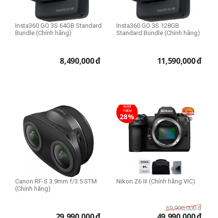
Insta360 GO 3S 64GB Standard
Insta360 GO 3S 128GB
Bundle (Chính hãng)
Standard Bundle (Chính hãng)
8,490,000
đ
11,590,000
đ
GIẢM
THÊM
28%
Canon RF-S 3.9mm f/3.5 STM
Nikon Z6 III (Chính hãng VIC)
(Chính hãng)
69,900,000
đ
29,990,000
đ
49,990,000
đ