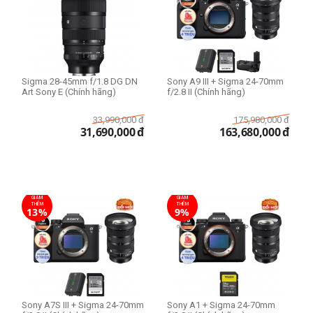
Sigma 28-45mm f/1.8 DG DN
Sony A9 III + Sigma 24-70mm
Art Sony E (Chính hãng)
f/2.8 II (Chính hãng)
33,990,000
đ
175,980,000
đ
31,690,000
đ
163,680,000
đ
GIẢM
GIẢM
THÊM
THÊM
13%
9%
Sony A7S III + Sigma 24-70mm
Sony A1 + Sigma 24-70mm