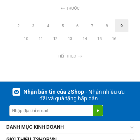
TRƯỚC
2
3
4
5
6
7
8
9
10
11
12
13
14
15
16
TIẾP THEO
Nhận bản tin của zShop
- Nhận nhiều ưu
đãi và quà tặng hấp dẫn
DANH MỤC KINH DOANH
GIỚI THIỆU ZSHOP.VN