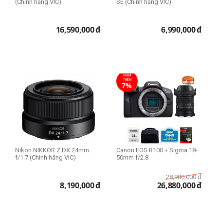
(Chính hãng VIC)
SE (Chính hãng VIC)
16,590,000
đ
6,990,000
đ
GIẢM
THÊM
7%
Nikon NIKKOR Z DX 24mm
Canon EOS R100 + Sigma 18-
f/1.7 (Chính hãng VIC)
50mm f/2.8
28,980,000
đ
8,190,000
đ
26,880,000
đ