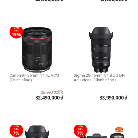
GIẢM
THÊM
19%
Canon RF 35mm f/1.4L VCM
Sigma 28-45mm f/1.8 DG DN
(Chính hãng)
Art Leica L (Chính hãng)
39,990,000
đ
32,490,000
đ
33,990,000
đ
GIẢM
GIẢM
THÊM
THÊM
7%
7%