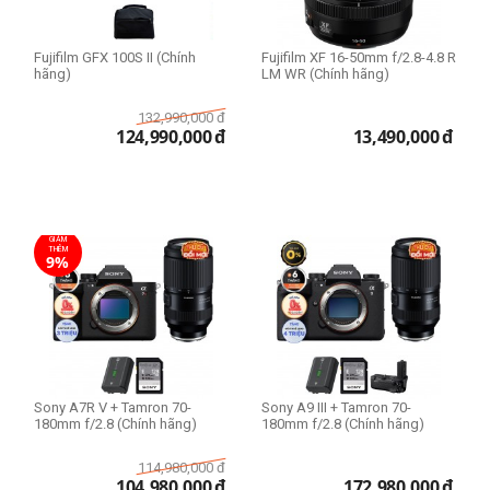
Fujifilm GFX 100S II (Chính
Fujifilm XF 16-50mm f/2.8-4.8 R
hãng)
LM WR (Chính hãng)
132,990,000
đ
124,990,000
đ
13,490,000
đ
GIẢM
THÊM
9%
Sony A7R V + Tamron 70-
Sony A9 III + Tamron 70-
180mm f/2.8 (Chính hãng)
180mm f/2.8 (Chính hãng)
114,980,000
đ
104,980,000
đ
172,980,000
đ