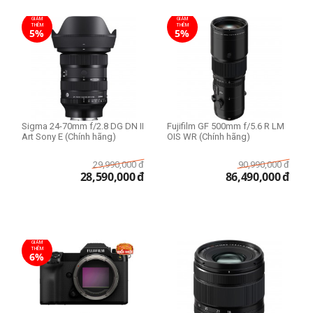
GIẢM
GIẢM
THÊM
THÊM
5%
5%
Sigma 24-70mm f/2.8 DG DN II
Fujifilm GF 500mm f/5.6 R LM
Art Sony E (Chính hãng)
OIS WR (Chính hãng)
29,990,000
đ
90,990,000
đ
28,590,000
đ
86,490,000
đ
GIẢM
THÊM
6%