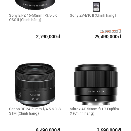
Fisheye Lens
Macro Lens
Sony E PZ 16-50mm f/3.5-5.6
Sony ZV-E10 II (Chính hãng)
Standard Lens
OSS II (Chính hãng)
Teleconverter
26,990,000
đ
Telephoto Lens
2,790,000
đ
25,490,000
đ
Wide Lens
Prime Lens (Fixed Lens)
Zoom Lens
Cấp độ chuyên nghiệp
Action camera
Vlogger & sáng tạo nội dung
Người mới chơi
Bán chuyên
Canon RF 24-50mm f/4.5-6.3 IS
Viltrox AF 56mm f/1.7 Fujifilm
STM (Chính hãng)
X (Chính hãng)
Chuyên nghiệp
8,490,000
đ
3,990,000
đ