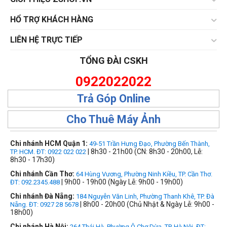
HỔ TRỢ KHÁCH HÀNG
LIÊN HỆ TRỰC TIẾP
TỔNG ĐÀI CSKH
0922022022
Trả Góp Online
Cho Thuê Máy Ảnh
Chi nhánh HCM Quận 1:
49-51 Trần Hưng Đạo, Phường Bến Thành,
| 8h30 - 21h00 (CN: 8h30 - 20h00, Lễ:
TP. HCM. ĐT: 0922 022 022
8h30 - 17h30)
Chi nhánh Cần Thơ:
64 Hùng Vương, Phường Ninh Kiều, TP. Cần Thơ.
| 9h00 - 19h00 (Ngày Lễ: 9h00 - 19h00)
ĐT: 092.2345.488
Chi nhánh Đà Nẵng:
184 Nguyễn Văn Linh, Phường Thanh Khê, TP. Đà
| 8h00 - 20h00 (Chủ Nhật & Ngày Lễ: 9h00 -
Nẵng. ĐT: 0927 28 5678
18h00)
Chi nhánh Hà Nội:
264 Thái Hà, Phường Ô Chợ Dừa, TP. Hà Nội, ĐT: