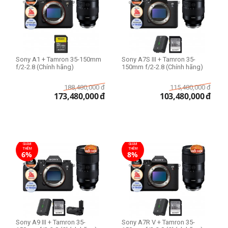
Sony A1 + Tamron 35-150mm
Sony A7S III + Tamron 35-
f/2-2.8 (Chính hãng)
150mm f/2-2.8 (Chính hãng)
188,480,000
đ
115,480,000
đ
173,480,000
đ
103,480,000
đ
GIẢM
GIẢM
THÊM
THÊM
6%
8%
Sony A9 III + Tamron 35-
Sony A7R V + Tamron 35-