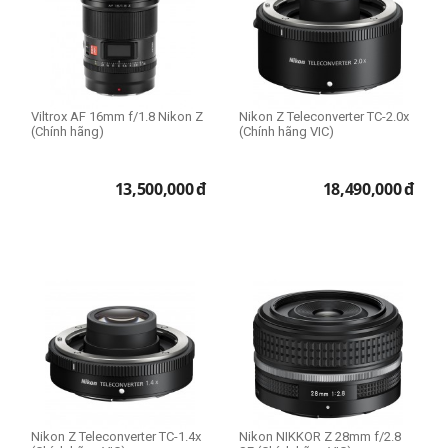
Canon
Size 95mm
Fujifilm
Size 105mm
Leica
Size 112mm
Micro Four Thirds
Nikon
Viltrox AF 16mm f/1.8 Nikon Z
Nikon Z Teleconverter TC-2.0x
(Chính hãng)
(Chính hãng VIC)
Sony
13,500,000
đ
18,490,000
đ
Lens Fullframe - Crop
APS-C
Full Frame
Medium Format
Micro Four Thirds
Nikon Z Teleconverter TC-1.4x
Nikon NIKKOR Z 28mm f/2.8