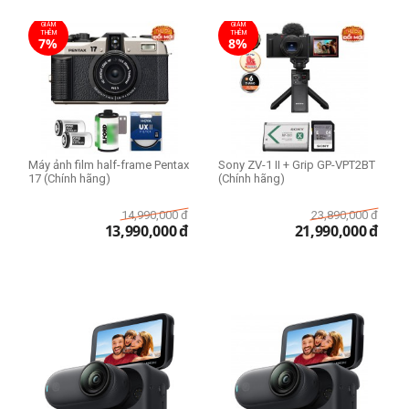
GIẢM
GIẢM
THÊM
THÊM
7%
8%
Máy ảnh film half-frame Pentax
Sony ZV-1 II + Grip GP-VPT2BT
17 (Chính hãng)
(Chính hãng)
14,990,000
đ
23,890,000
đ
13,990,000
đ
21,990,000
đ