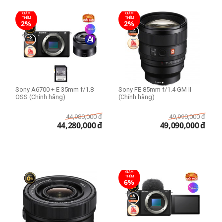
microSD
GIẢM
GIẢM
SD
THÊM
THÊM
2%
2%
CFexpress
XQD
Độ phân giải
4K UHD 3840 x 2160
Sony A6700 + E 35mm f/1.8
Sony FE 85mm f/1.4 GM II
OSS (Chính hãng)
(Chính hãng)
Mức zoom
44,980,000
đ
49,990,000
đ
44,280,000
đ
49,090,000
đ
10x-15x
3x-5x
40x
GIẢM
THÊM
6%
Thể loại lens
Cine Lens
Extender