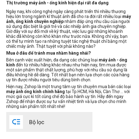
Thị trường máy ảnh - ống kính hiện đại rất đa dạng
Dòng máy ảnh
Ngày nay, khi công nghệ ngày càng phát triển thì nhiều thương
hiệu lớn trong ngành kĩ thuật ảnh đã cho ra đời rất nhiều loại
máy
ảnh, ống kính chuyên nghiệp
nhằm đáp ứng nhu cầu của người
Nikon Z
sử dụng đặc biệt là giới trẻ và các nhiếp ảnh gia chuyên nghiệp.
Giờ đây với sự đổi mới về kỹ thuật, việc lưu giữ những khoảnh
khắc đã không còn khó khăn như trước nữa. Không chỉ vậy, bạn
Số điểm ảnh
có thể tự mình tạo ra những tuyệt tác nghệ thuật chỉ bằng một
chiếc máy ảnh. Thật tuyệt vời phải không nào?
8 - 12 MP
Mua ở đâu để tránh mua nhầm hàng nhái?
12 - 16 MP
Bên cạnh việc xuất hiện, đa dạng các chủng loại
máy ảnh - ống
kính
đến từ nhiều hãng khác nhau như hiện nay, tìm mua được
16 - 22 MP
một sản phẩm thật chất lượng, phù hợp với nhu cầu sử dụng là
22 - 26 MP
điều không hề dễ dàng. Tốt nhất bạn nên lựa chọn các cửa hàng
uy tín được nhiều người tiêu dùng bình chọn.
26 - 30 MP
Hiện nay, Zshop là một trung tâm uy tín chuyên mua bán các loại
30 - 40 MP
máy ảnh ống kính chính hãng
tại Tp.HCM, Hà Nội, Cần Thơ ... với
mức giá cực kì tốt cùng chế độ bảo hành uy tín. Hãy đến ngay
40 - 60 MP
Zshop để nhận được sự tư vấn nhiệt tình và lựa chọn cho mình
60 - 80 MP
những sản phẩm tốt nhất nhé!
100 MP trở lên

Bộ lọc
Loại thẻ nhớ