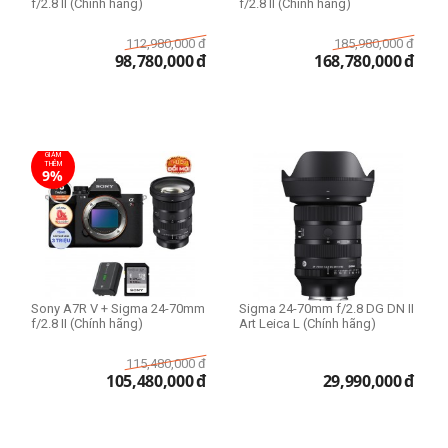
f/2.8 II (Chính hãng)
f/2.8 II (Chính hãng)
112,980,000
đ
185,980,000
đ
98,780,000
đ
168,780,000
đ
GIẢM
THÊM
9%
Sony A7R V + Sigma 24-70mm
Sigma 24-70mm f/2.8 DG DN II
f/2.8 II (Chính hãng)
Art Leica L (Chính hãng)
115,480,000
đ
105,480,000
đ
29,990,000
đ