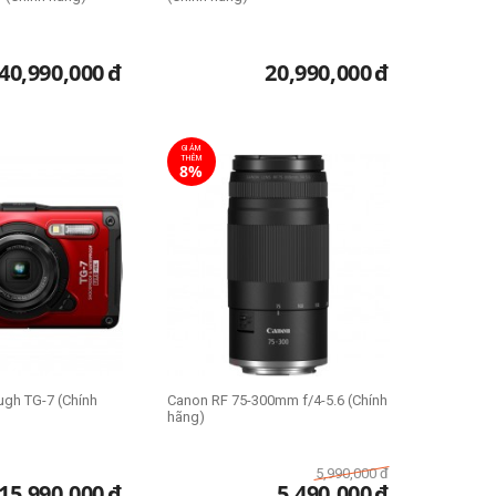
40,990,000
đ
20,990,000
đ
GIẢM
THÊM
8%
gh TG-7 (Chính
Canon RF 75-300mm f/4-5.6 (Chính
hãng)
5,990,000
đ
15,990,000
đ
5,490,000
đ