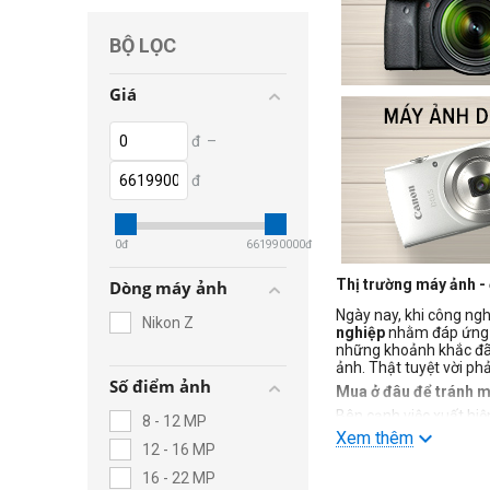
BỘ LỌC
Giá
đ
–
đ
0
đ
661990000
đ
Thị trường máy ảnh - 
Dòng máy ảnh
Ngày nay, khi công ngh
Nikon Z
nghiệp
nhằm đáp ứng nh
những khoảnh khắc đã 
ảnh. Thật tuyệt vời ph
Số điểm ảnh
Mua ở đâu để tránh 
Bên cạnh việc xuất hiệ
8 - 12 MP
lượng, phù hợp với nhu
Xem thêm
12 - 16 MP
máy ảnh ống kính chí
Hiện nay, Zshop là mộ
16 - 22 MP