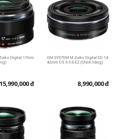
uiko Digital 17mm
OM SYSTEM M.Zuiko Digital ED 14-
hãng)
42mm f/3.5-5.6 EZ (Chính hãng)
15,990,000
đ
8,990,000
đ