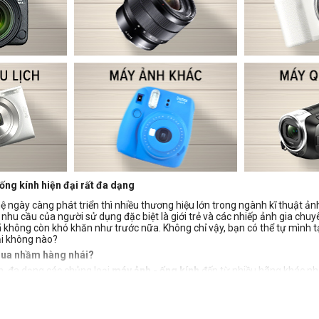
ống kính hiện đại rất đa dạng
ệ ngày càng phát triển thì nhiều thương hiệu lớn trong ngành kĩ thuật ảnh
u cầu của người sử dụng đặc biệt là giới trẻ và các nhiếp ảnh gia chuyên
không còn khó khăn như trước nữa. Không chỉ vậy, bạn có thể tự mình t
ải không nào?
mua nhầm hàng nhái?
n, đa dạng các chủng loại
máy ảnh - ống kính
đến từ nhiều hãng khác nh
 cầu sử dụng là điều không hề dễ dàng. Tốt nhất bạn nên lựa chọn các cử
nh hãng
t trung tâm uy tín chuyên mua bán các loại
tại Tp.HCM, Hà Nội, Cần Thơ ..