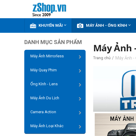


KHUYẾN MÃI
MÁY ẢNH - ỐNG KÍNH
DANH MỤC SẢN PHẨM
Máy Ảnh 
Máy Ảnh Mirrorless
/
Máy Ảnh - 
Trang chủ
Máy Quay Phim
Ống Kính - Lens
Máy Ảnh Du Lịch
Camera Action
Máy Ảnh Loại Khác