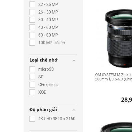
đến ngay Zshop để nhậ
22 - 26 MP
26 - 30 MP
30 - 40 MP
40 - 60 MP
60 - 80 MP
100 MP trở lên
Loại thẻ nhớ
microSD
OM SYSTEM M.Zuiko D
SD
200mm f/3.5-6.3 (Chí
CFexpress
XQD
28,
Độ phân giải
4K UHD 3840 x 2160