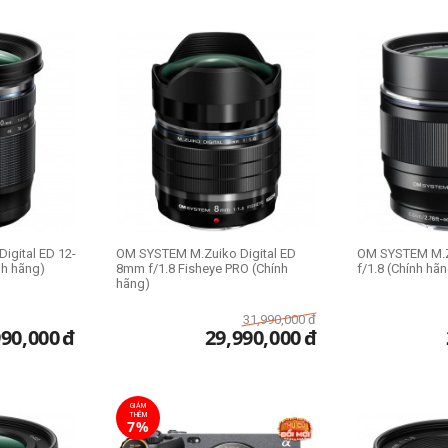
n được sự tư vấn nhiệt tình và lựa chọn cho mình những sản phẩm tốt n
igital ED 12-
OM SYSTEM M.Zuiko Digital ED
OM SYSTEM M.Z
nh hãng)
8mm f/1.8 Fisheye PRO (Chính
f/1.8 (Chính hã
hãng)
31,990,000
đ
990,000
đ
29,990,000
đ
GIẢM
THÊM
7%