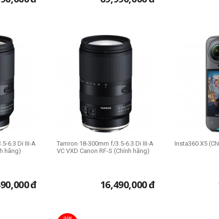
-6.3 Di III-A
Tamron 18-300mm f/3.5-6.3 Di III-A
Insta360 X5 (Ch
h hãng)
VC VXD Canon RF-S (Chính hãng)
490,000
đ
16,490,000
đ
GIẢM