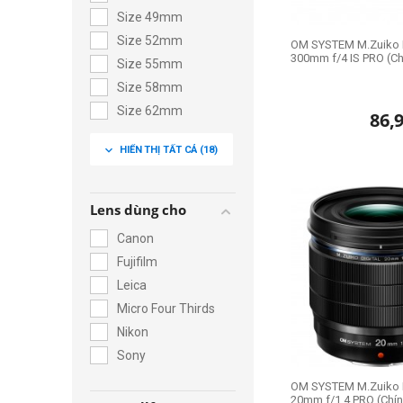
Size 49mm
Size 52mm
OM SYSTEM M.Zuiko D
300mm f/4 IS PRO (Ch
Size 55mm
Size 58mm
Size 62mm
86,
Size 67mm
expand_more
HIỂN THỊ TẤT CẢ
(18)
Size 72mm
Size 77mm
Size 82mm
Lens dùng cho
Size 86mm
Canon
Size 95mm
Fujifilm
Size 105mm
Leica
Size 112mm
Micro Four Thirds
Nikon
Sony
OM SYSTEM M.Zuiko D
20mm f/1.4 PRO (Chín