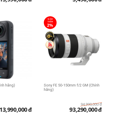
GIẢM
THÊM
2%
ính hãng)
Sony FE 50-150mm f/2 GM (Chính
hãng)
94,990,000
đ
13,990,000
đ
93,290,000
đ