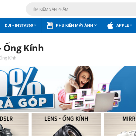



DJI - INSTA360
PHỤ KIỆN MÁY ẢNH
APPLE
- Ống Kính
Ống Kính