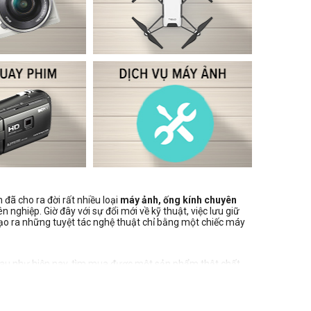
 đã cho ra đời rất nhiều loại
máy ảnh, ống kính chuyên
 nghiệp. Giờ đây với sự đổi mới về kỹ thuật, việc lưu giữ
ạo ra những tuyệt tác nghệ thuật chỉ bằng một chiếc máy
au như hiện nay, tìm mua được một sản phẩm thật chất
a hàng uy tín được nhiều người tiêu dùng bình chọn.
. với mức giá cực kì tốt cùng chế độ bảo hành uy tín. Hãy