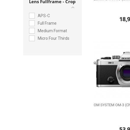
Lens Fullframe - Crop
APS-C
18,
Full Frame
Medium Format
Micro Four Thirds
OM SYSTEM OM-3 (Ch
53,