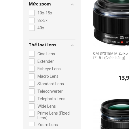
Mức zoom
10x-15x
3x-5x
40x
Thể loại lens
OM SYSTEM M.Zuiko 
Cine Lens
f/1.8 II (Chính hãng)
Extender
Fisheye Lens
13,
Macro Lens
Standard Lens
Teleconverter
Telephoto Lens
Wide Lens
Prime Lens (Fixed
Lens)
Zoom Lens