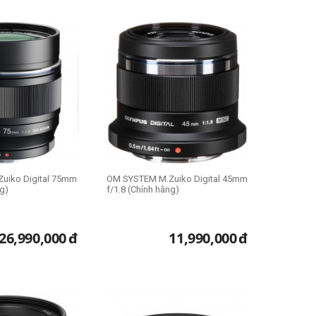
hất nhé!
uiko Digital 75mm
OM SYSTEM M.Zuiko Digital 45mm
ng)
f/1.8 (Chính hãng)
26,990,000
đ
11,990,000
đ