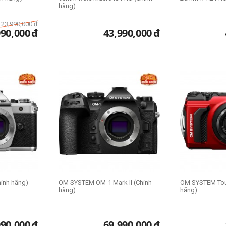
hãng)
23,990,000
đ
990,000
đ
43,990,000
đ
ính hãng)
OM SYSTEM OM-1 Mark II (Chính
OM SYSTEM Tou
hãng)
hãng)
990,000
đ
69,990,000
đ