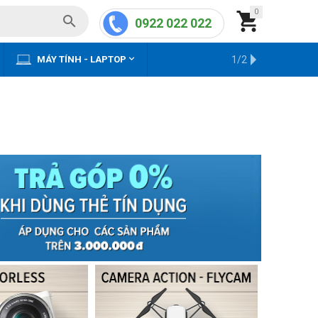
0


0922 022 022


MÁY TÍNH - LAPTOP
KHO HÀNG CŨ
1/2