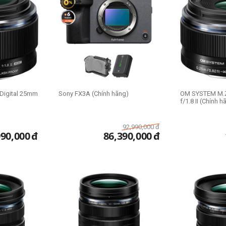
Digital 25mm
Sony FX3A (Chính hãng)
OM SYSTEM M.Z
f/1.8 II (Chính 
92,990,000
đ
990,000
đ
86,390,000
đ