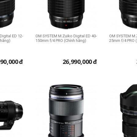
igital ED 12-
OM SYSTEM M.Zuiko Digital ED 40-
OM SYSTEM M.Zu
 hãng)
150mm f/4 PRO (Chính hãng)
25mm f/4 PRO (
990,000
đ
26,990,000
đ