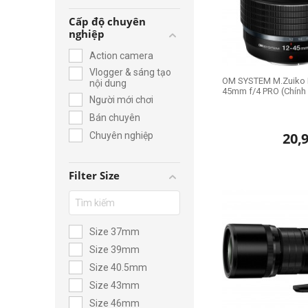
Cấp độ chuyên
nghiệp
Action camera
Vlogger & sáng tạo
OM SYSTEM M.Zuiko D
nội dung
45mm f/4 PRO (Chính
Người mới chơi
Bán chuyên
20,
Chuyên nghiệp
Filter Size
Size 37mm
Size 39mm
Size 40.5mm
Size 43mm
Size 46mm