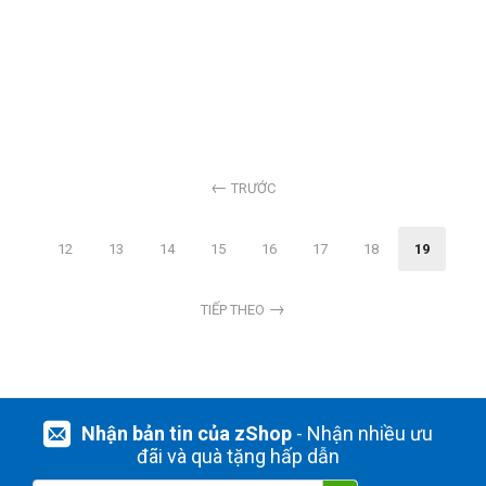
Filter Size
Size 39mm
Size 43mm
Size 49mm
TRƯỚC
Size 52mm
Size 55mm
12
13
14
15
16
17
18
19
Size 58mm
Size 62mm
TIẾP THEO
Size 67mm
Size 72mm
Size 77mm
Size 82mm
expand_more
HIỂN THỊ TẤT CẢ
(13)
Size 95mm
Nhận bản tin của zShop
- Nhận nhiều ưu
Size 105mm
đãi và quà tặng hấp dẫn