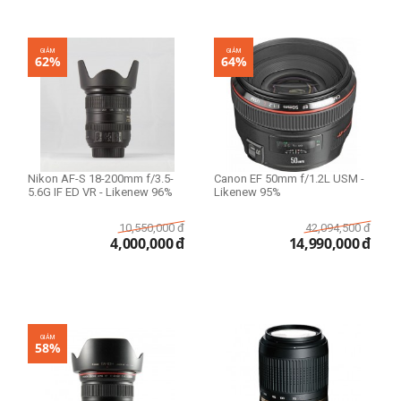
Tốc độ CPU
A12Z Bionic
GIẢM
GIẢM
62%
64%
Loại ngàm lens
Canon EF
Canon EF-M
Canon EF-S
Nikon AF-S 18-200mm f/3.5-
Canon EF 50mm f/1.2L USM -
Canon RF
5.6G IF ED VR - Likenew 96%
Likenew 95%
Canon RF-S
10,550,000
đ
42,094,500
đ
Fujifilm X
4,000,000
đ
14,990,000
đ
Nikon F
Nikon Z
Sony E
Sony FE
GIẢM
58%
Phiên bản Wifi/3G/4G LTE