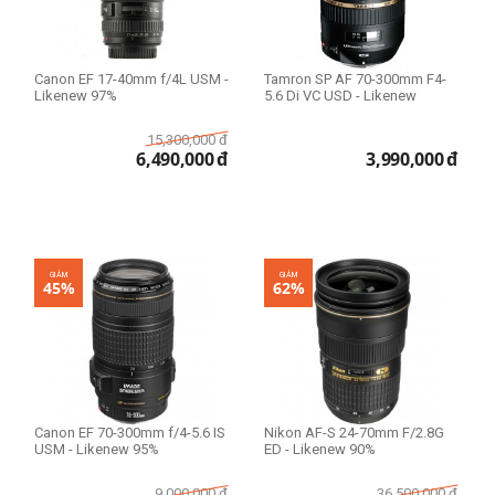
Wi-Fi Only
Wi-Fi + 4G LTE
Wi-Fi + 5G
Canon EF 17-40mm f/4L USM -
Tamron SP AF 70-300mm F4-
Likenew 97%
5.6 Di VC USD - Likenew
Model
15,300,000
đ
6,490,000
đ
3,990,000
đ
iPhone 11
iPhone 11 Pro
iPhone 11 Pro Max
GIẢM
GIẢM
45%
62%
iPhone 12
iPhone 12 Pro
iPhone 12 Pro Max
iPhone 13
iPhone 13 Pro
Canon EF 70-300mm f/4-5.6 IS
Nikon AF-S 24-70mm F/2.8G
iPhone 13 Pro Max
USM - Likenew 95%
ED - Likenew 90%
iPhone 14
9,000,000
đ
36,500,000
đ