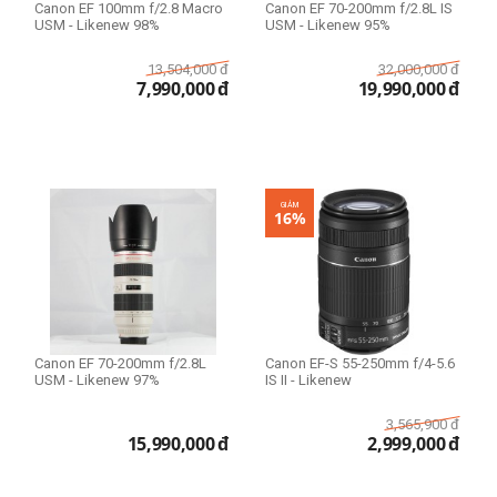
64GB
Canon EF 100mm f/2.8 Macro
Canon EF 70-200mm f/2.8L IS
USM - Likenew 98%
USM - Likenew 95%
96GB
128GB
13,504,000
đ
32,000,000
đ
7,990,000
đ
19,990,000
đ
Mức zoom
3x-5x
83x
GIẢM
16%
Ổ cứng SSD
128GB
256GB
512GB
Canon EF 70-200mm f/2.8L
Canon EF-S 55-250mm f/4-5.6
1TB
USM - Likenew 97%
IS II - Likenew
2TB
3,565,900
đ
8TB
15,990,000
đ
2,999,000
đ