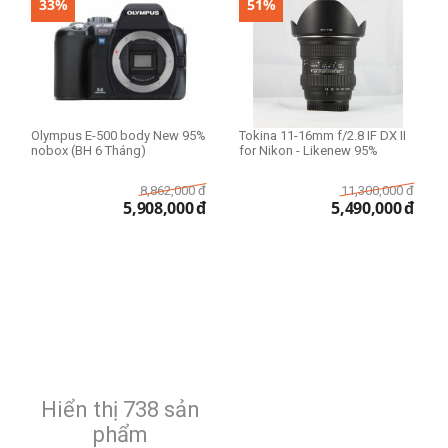
33%
51%
Dung lượng bộ nhớ
512GB
Phiên bản 16GB
Phiên bản 64GB
Olympus E-500 body New 95%
Tokina 11-16mm f/2.8 IF DX II
Phiên bản 128GB
nobox (BH 6 Tháng)
for Nikon - Likenew 95%
Phiên bản 256GB
8,862,000
đ
11,300,000
đ
Phiên bản 512GB
5,908,000
đ
5,490,000
đ
Phiên bản 1TB
Màu
Gold
Gold / Silver / Space Gray
Silver
Space Gray
Hiển thị 738 sản
Space Gray/Silver
phẩm