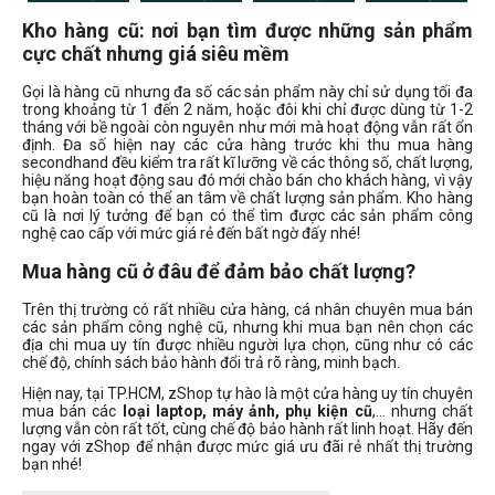
Kho hàng cũ: nơi bạn tìm được những sản phẩm
Dòng máy ảnh
cực chất nhưng giá siêu mềm
Canon compact
Gọi là hàng cũ nhưng đa số các sản phẩm này chỉ sử dụng tối đa
Canon DSLR
trong khoảng từ 1 đến 2 năm, hoặc đôi khi chỉ được dùng từ 1-2
tháng với bề ngoài còn nguyên như mới mà hoạt động vẫn rất ổn
Canon M
định. Đa số hiện nay các cửa hàng trước khi thu mua hàng
secondhand đều kiểm tra rất kĩ lưỡng về các thông số, chất lượng,
Canon R
hiệu năng hoạt động sau đó mới chào bán cho khách hàng, vì vậy
Nikon DSLR
bạn hoàn toàn có thể an tâm về chất lượng sản phẩm. Kho hàng
cũ là nơi lý tưởng để bạn có thể tìm được các sản phẩm công
Nikon Z
nghệ cao cấp với mức giá rẻ đến bất ngờ đấy nhé!
Sony ZV
Mua hàng cũ ở đâu để đảm bảo chất lượng?
Trên thị trường có rất nhiều cửa hàng, cá nhân chuyên mua bán
Đời Mac
các sản phẩm công nghệ cũ, nhưng khi mua bạn nên chọn các
địa chi mua uy tín được nhiều người lựa chọn, cũng như có các
chế độ, chính sách bảo hành đổi trả rõ ràng, minh bạch.
Hiện nay, tại TP.HCM, zShop tự hào là một cửa hàng uy tín chuyên
2010
mua bán các
loại laptop, máy ảnh, phụ kiện cũ
,… nhưng chất
lượng vẫn còn rất tốt, cùng chế độ bảo hành rất linh hoạt. Hãy đến
2022
ngay với zShop để nhận được mức giá ưu đãi rẻ nhất thị trường
2023
bạn nhé!
2024