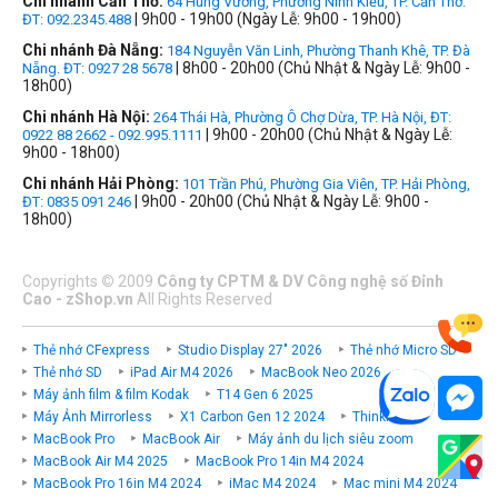
Chi nhánh Cần Thơ:
64 Hùng Vương, Phường Ninh Kiều, TP. Cần Thơ.
| 9h00 - 19h00 (Ngày Lễ: 9h00 - 19h00)
ĐT: 092.2345.488
Chi nhánh Đà Nẵng:
184 Nguyễn Văn Linh, Phường Thanh Khê, TP. Đà
| 8h00 - 20h00 (Chủ Nhật & Ngày Lễ: 9h00 -
Nẵng. ĐT: 0927 28 5678
18h00)
Chi nhánh Hà Nội:
264 Thái Hà, Phường Ô Chợ Dừa, TP. Hà Nội, ĐT:
| 9h00 - 20h00 (Chủ Nhật & Ngày Lễ:
0922 88 2662 - 092.995.1111
9h00 - 18h00)
Chi nhánh Hải Phòng:
101 Trần Phú, Phường Gia Viên, TP. Hải Phòng,
| 9h00 - 20h00 (Chủ Nhật & Ngày Lễ: 9h00 -
ĐT: 0835 091 246
18h00)
Copyrights
©
2009
Công ty CPTM & DV Công nghệ số Đỉnh
Cao - zShop.vn
All Rights Reserved
Thẻ nhớ CFexpress
Studio Display 27" 2026
Thẻ nhớ Micro SD
Thẻ nhớ SD
iPad Air M4 2026
MacBook Neo 2026
Máy ảnh film & film Kodak
T14 Gen 6 2025
Máy Ảnh Mirrorless
X1 Carbon Gen 12 2024
ThinkPad P
MacBook Pro
MacBook Air
Máy ảnh du lịch siêu zoom
MacBook Air M4 2025
MacBook Pro 14in M4 2024
MacBook Pro 16in M4 2024
iMac M4 2024
Mac mini M4 2024