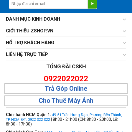
Ổ cứng HDD Mac
1TB
3TB
DANH MỤC KINH DOANH
GIỚI THIỆU ZSHOP.VN
Lens dùng cho
HỔ TRỢ KHÁCH HÀNG
Canon
Fujifilm
LIÊN HỆ TRỰC TIẾP
Nikon
TỔNG ĐÀI CSKH
Sony
0922022022
Lens Fullframe - Crop
Trả Góp Online
APS-C
Cho Thuê Máy Ảnh
Full Frame
Chi nhánh HCM Quận 1:
49-51 Trần Hưng Đạo, Phường Bến Thành,
| 8h30 - 21h00 (CN: 8h30 - 20h00, Lễ:
TP. HCM. ĐT: 0922 022 022
8h30 - 17h30)