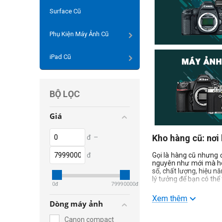
Surface Cũ
Phụ Kiện Máy Ảnh Cũ
iPad Cũ
BỘ LỌC
Giá
Kho hàng cũ: nơi
đ
–
đ
Gọi là hàng cũ nhưng 
nguyên như mới mà hoạ
số, chất lượng, hiệu 
lý tưởng để bạn có th
0
đ
79990000
đ
Mua hàng cũ ở đ
Xem thêm
Dòng máy ảnh
Trên thị trường có rấ
Canon compact
nhiều người lựa chọn, 