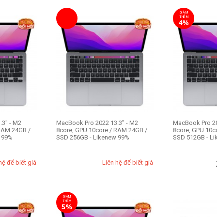
 zShop tự hào là một cửa hàng uy tín chuyên mua bán các
loại laptop,
GIẢM
THÊM
ất linh hoạt. Hãy đến ngay với zShop để nhận được mức giá ưu đãi rẻ nh
4%
3" - M2
MacBook Pro 2022 13.3" - M2
MacBook Pro 20
 RAM 24GB /
8core, GPU 10core / RAM 24GB /
8core, GPU 10c
 99%
SSD 256GB - Likenew 99%
SSD 512GB - L
hệ để biết giá
Liên hệ để biết giá
GIẢM
THÊM
5%