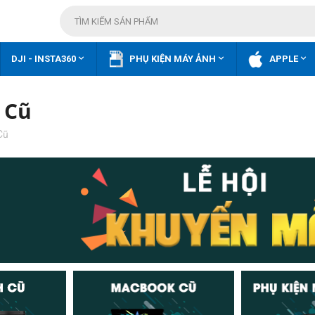



DJI - INSTA360
PHỤ KIỆN MÁY ẢNH
APPLE
 Cũ
Cũ