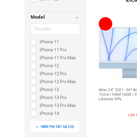
Model
iPhone 11
iPhone 11 Pro
iPhone 11 Pro Max
iPhone 12
iPhone 12 Pro
iPhone 12 Pro Max
iPhone 13
iMac 24" 2021 - M1 8
7core / RAM 16GB / 
iPhone 13 Pro
Likenew 99%
iPhone 13 Pro Max
iPhone 14
Liên 
iPhone 14 Plus
expand_more
HIỂN THỊ TẤT CẢ
(13)
iPhone 14 Pro