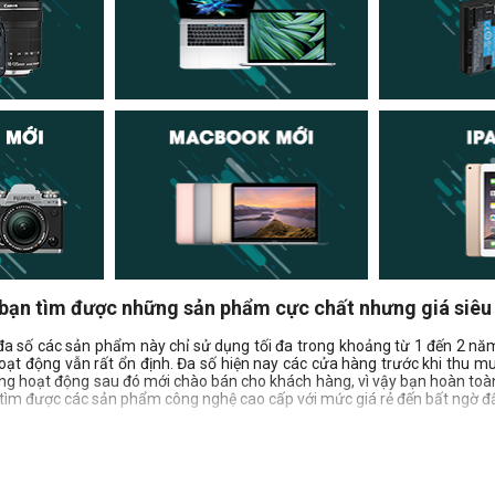
 bạn tìm được những sản phẩm cực chất nhưng giá siê
đa số các sản phẩm này chỉ sử dụng tối đa trong khoảng từ 1 đến 2 năm,
t động vẫn rất ổn định. Đa số hiện nay các cửa hàng trước khi thu mu
năng hoạt động sau đó mới chào bán cho khách hàng, vì vậy bạn hoàn toà
ể tìm được các sản phẩm công nghệ cao cấp với mức giá rẻ đến bất ngờ đ
âu để đảm bảo chất lượng?
t nhiều cửa hàng, cá nhân chuyên mua bán các sản phẩm công nghệ cũ,
cũng như có các chế độ, chính sách bảo hành đổi trả rõ ràng, minh bạch.