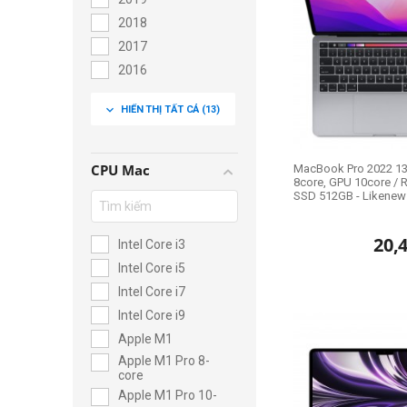
2018
2017
2016
2015
expand_more
HIỂN THỊ TẤT CẢ
(13)
2014
2013
CPU Mac
MacBook Pro 2022 13.
8core, GPU 10core / 
SSD 512GB - Likenew
20,
Intel Core i3
Intel Core i5
Intel Core i7
Intel Core i9
Apple M1
Apple M1 Pro 8-
core
Apple M1 Pro 10-