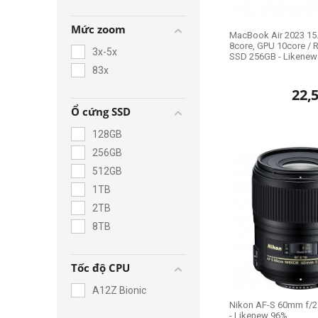
Apple M4 CPU 10-
core
Mức zoom
Apple M4 Pro CPU
MacBook Air 2023 15.
14-core
8core, GPU 10core / 
3x-5x
SSD 256GB - Likenew
83x
22,
Ổ cứng SSD
128GB
256GB
512GB
1TB
2TB
8TB
Tốc độ CPU
A12Z Bionic
Nikon AF-S 60mm f/2
- Likenew 96%