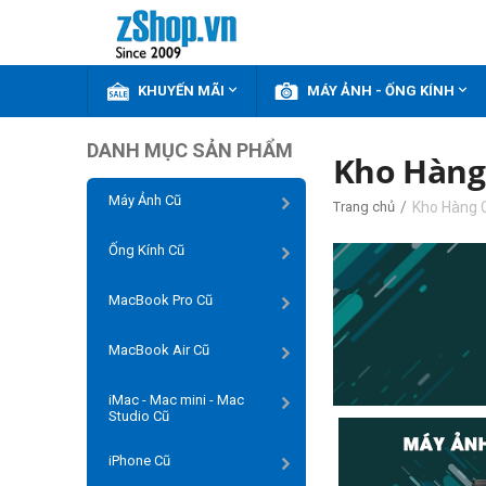


KHUYẾN MÃI
MÁY ẢNH - ỐNG KÍNH
DANH MỤC SẢN PHẨM
Kho Hàng
Máy Ảnh Cũ
/
Kho Hàng 
Trang chủ
Ống Kính Cũ
MacBook Pro Cũ
MacBook Air Cũ
iMac - Mac mini - Mac
Studio Cũ
iPhone Cũ