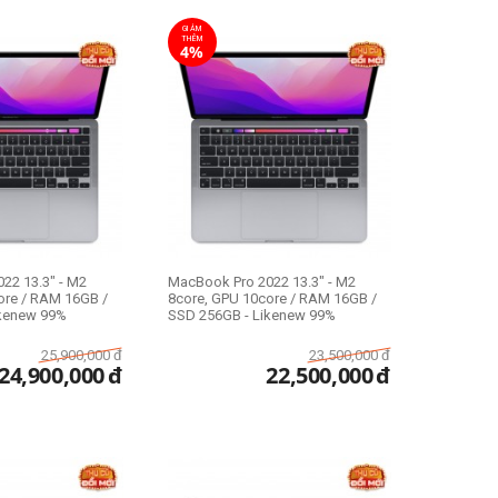
 máy ảnh, phụ kiện cũ
,… nhưng chất lượng vẫn còn rất tốt,
GIẢM
THÊM
ất thị trường bạn nhé!
4%
22 13.3" - M2
MacBook Pro 2022 13.3" - M2
ore / RAM 16GB /
8core, GPU 10core / RAM 16GB /
ikenew 99%
SSD 256GB - Likenew 99%
25,900,000
đ
23,500,000
đ
24,900,000
đ
22,500,000
đ