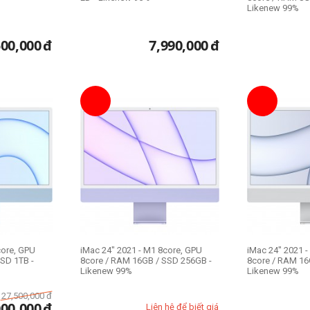
Likenew 99%
500,000
đ
7,990,000
đ
core, GPU
iMac 24" 2021 - M1 8core, GPU
iMac 24" 2021 
SD 1TB -
8core / RAM 16GB / SSD 256GB -
8core / RAM 16
Likenew 99%
Likenew 99%
27,500,000
đ
000,000
đ
Liên hệ để biết giá