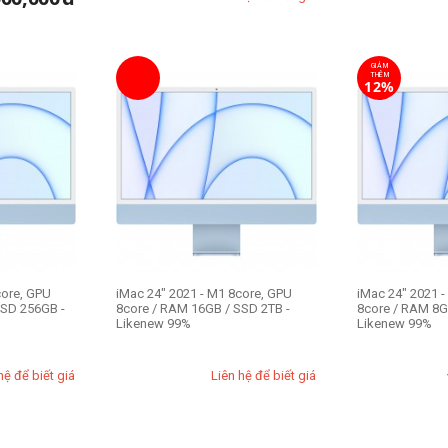
GIẢM
THÊM
12%
core, GPU
iMac 24" 2021 - M1 8core, GPU
iMac 24" 2021 
SSD 256GB -
8core / RAM 16GB / SSD 2TB -
8core / RAM 8G
Likenew 99%
Likenew 99%
hệ để biết giá
Liên hệ để biết giá