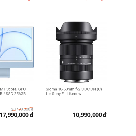
- M1 8core, GPU
Sigma 18-50mm f/2.8 DC DN (C)
B / SSD 256GB -
for Sony E - Likenew
20,490,000
đ
17,990,000
đ
10,990,000
đ