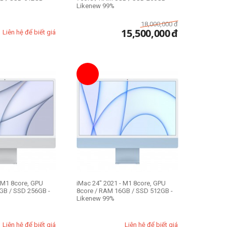
Likenew 99%
18,000,000
đ
15,500,000
đ
Liên hệ để biết giá
- M1 8core, GPU
iMac 24" 2021 - M1 8core, GPU
GB / SSD 256GB -
8core / RAM 16GB / SSD 512GB -
Likenew 99%
Liên hệ để biết giá
Liên hệ để biết giá