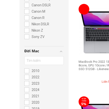
Canon DSLR
Hiện nay, tại TP.HCM,
cùng chế độ bảo hành r
Canon M
Canon R
Nikon DSLR
Nikon Z
Sony ZV
Đời Mac
MacBook Pro 2022 13.
8core, GPU 10core /
SSD 512GB - Likenew
2010
2022
Liên 
2023
2024
2021
GIẢM
THÊM
2020
5%
2019