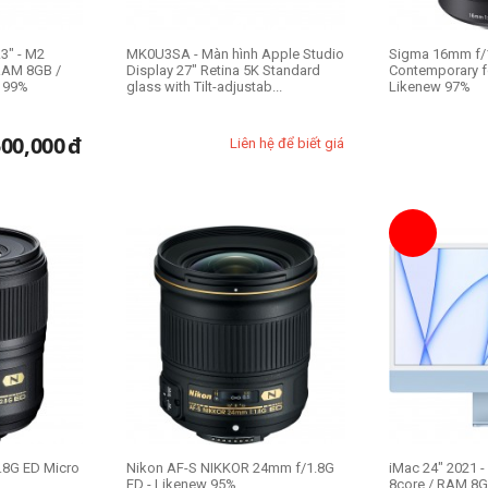
3" - M2
MK0U3SA - Màn hình Apple Studio
Sigma 16mm f/
RAM 8GB /
Display 27" Retina 5K Standard
Contemporary f
 99%
glass with Tilt-adjustab...
Likenew 97%
500,000
đ
Liên hệ để biết giá
.8G ED Micro
Nikon AF-S NIKKOR 24mm f/1.8G
iMac 24" 2021 
ED - Likenew 95%
8core / RAM 8G