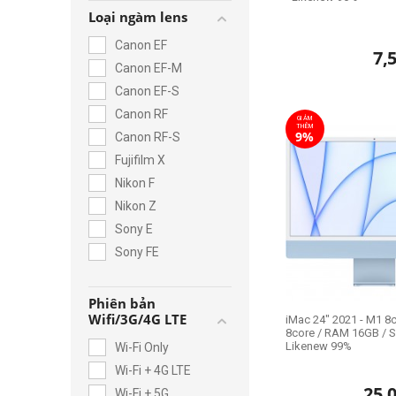
Loại ngàm lens
Canon EF
7,
Canon EF-M
Canon EF-S
Canon RF
GIẢM
THÊM
9%
Canon RF-S
Fujifilm X
Nikon F
Nikon Z
Sony E
Sony FE
Phiên bản
Wifi/3G/4G LTE
iMac 24" 2021 - M1 8
8core / RAM 16GB / S
Likenew 99%
Wi-Fi Only
Wi-Fi + 4G LTE
25,
Wi-Fi + 5G