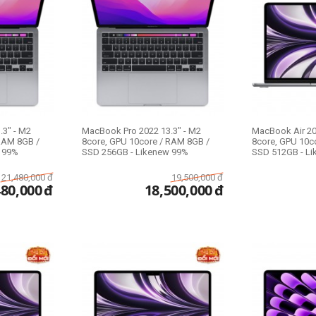
3" - M2
MacBook Pro 2022 13.3" - M2
MacBook Air 20
RAM 8GB /
8core, GPU 10core / RAM 8GB /
8core, GPU 10c
 99%
SSD 256GB - Likenew 99%
SSD 51
21,480,000
đ
19,500,000
đ
480,000
đ
18,500,000
đ