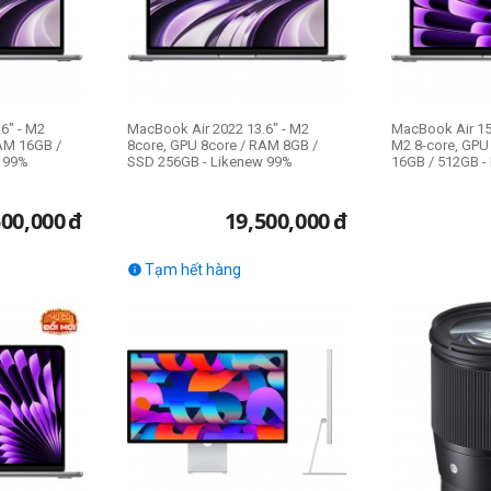
6" - M2
MacBook Air 2022 13.6" - M2
MacBook Air 15
AM 16GB /
8core, GPU 8core / RAM 8GB /
M2 8-core, GPU
 99%
SSD 256GB - Likenew 99%
16GB / 512GB -
500,000
đ
19,500,000
đ
Tạm hết hàng
