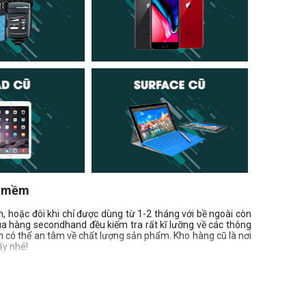
u mềm
 hoặc đôi khi chỉ được dùng từ 1-2 tháng với bề ngoài còn
a hàng secondhand đều kiểm tra rất kĩ lưỡng về các thông
n có thể an tâm về chất lượng sản phẩm. Kho hàng cũ là nơi
ấy nhé!
 nhưng khi mua bạn nên chọn các địa chi mua uy tín được