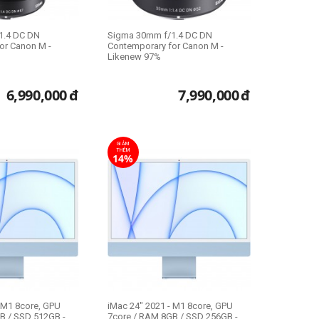
1.4 DC DN
Sigma 30mm f/1.4 DC DN
or Canon M -
Contemporary for Canon M -
Likenew 97%
6,990,000
đ
7,990,000
đ
GIẢM
THÊM
14%
- M1 8core, GPU
iMac 24" 2021 - M1 8core, GPU
B / SSD 512GB -
7core / RAM 8GB / SSD 256GB -