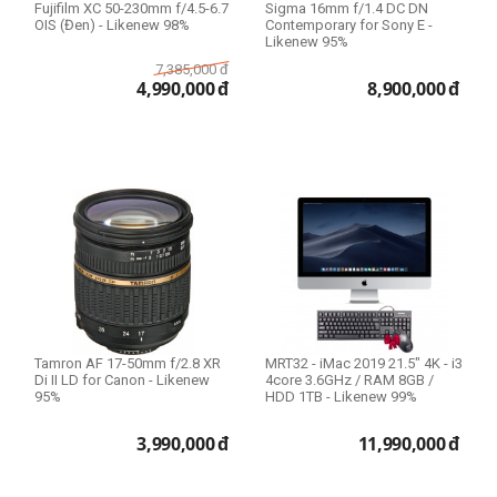
Fujifilm XC 50-230mm f/4.5-6.7
Sigma 16mm f/1.4 DC DN
Filter Size
OIS (Đen) - Likenew 98%
Contemporary for Sony E -
Likenew 95%
7,385,000
đ
4,990,000
đ
8,900,000
đ
Size 39mm
Size 43mm
Size 49mm
Size 52mm
Size 55mm
Size 58mm
Size 62mm
Size 67mm
Size 72mm
Tamron AF 17-50mm f/2.8 XR
MRT32 - iMac 2019 21.5" 4K - i3
Size 77mm
Di II LD for Canon - Likenew
4core 3.6GHz / RAM 8GB /
95%
HDD 1TB - Likenew 99%
Size 82mm
expand_more
HIỂN THỊ TẤT CẢ
(13)
Size 95mm
3,990,000
đ
11,990,000
đ
Size 105mm