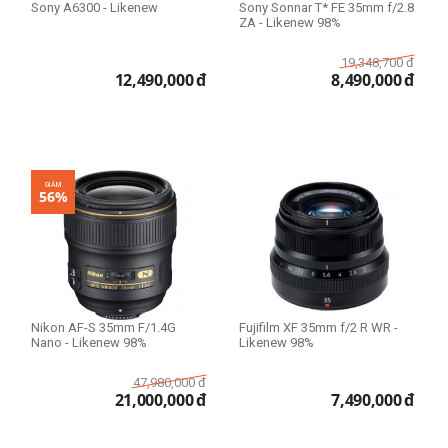
64GB
Sony A6300 - Likenew
Sony Sonnar T* FE 35mm f/2.8
ZA - Likenew 98%
96GB
128GB
19,348,700
đ
12,490,000
đ
8,490,000
đ
Mức zoom
3x-5x
83x
GIẢM
56%
Ổ cứng SSD
128GB
256GB
512GB
Nikon AF-S 35mm F/1.4G
Fujifilm XF 35mm f/2 R WR -
1TB
Nano - Likenew 98%
Likenew 98%
2TB
47,980,000
đ
8TB
21,000,000
đ
7,490,000
đ