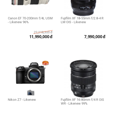
Canon EF 70-200mm f/4L USM
Fujifilm XF 18-55mm f/2.8-4 R
- Likenew 96%
LM OIS - Likenew
22,218,300
đ
11,990,000
đ
7,990,000
đ
Nikon Z7 - Likenew
Fujifilm XF 16-80mm f/4 R OIS
WR - Likenew 99%