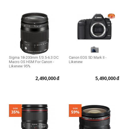
Sigma 18-200mm f/3.5-6.3 DC
Canon EOS 5D Mark II -
Macro OS HSM For Canon -
Likenew
Likenew 95%
2,490,000
đ
5,490,000
đ
GIẢM
GIẢM
35%
59%