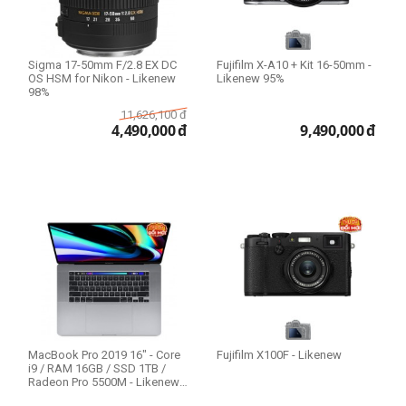
Wi-Fi Only
Wi-Fi + 4G LTE
Wi-Fi + 5G
Sigma 17-50mm F/2.8 EX DC
Fujifilm X-A10 + Kit 16-50mm -
OS HSM for Nikon - Likenew
Likenew 95%
98%
Model
11,626,100
đ
4,490,000
đ
9,490,000
đ
iPhone 11
iPhone 11 Pro
iPhone 11 Pro Max
iPhone 12
iPhone 12 Pro
iPhone 12 Pro Max
iPhone 13
iPhone 13 Pro
MacBook Pro 2019 16" - Core
Fujifilm X100F - Likenew
iPhone 13 Pro Max
i9 / RAM 16GB / SSD 1TB /
Radeon Pro 5500M - Likenew
iPhone 14
98-99%