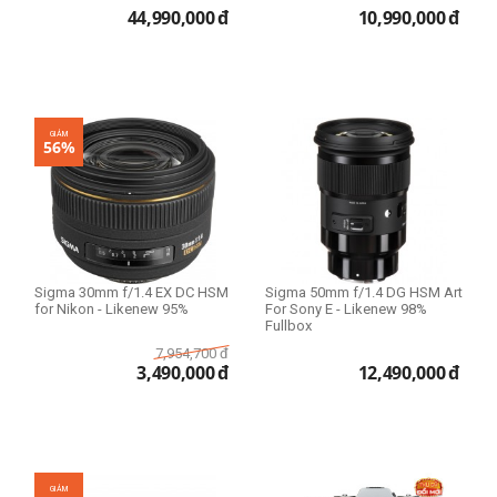
44,990,000
đ
10,990,000
đ
GIẢM
56%
Sigma 30mm f/1.4 EX DC HSM
Sigma 50mm f/1.4 DG HSM Art
for Nikon - Likenew 95%
For Sony E - Likenew 98%
Fullbox
7,954,700
đ
3,490,000
đ
12,490,000
đ
GIẢM