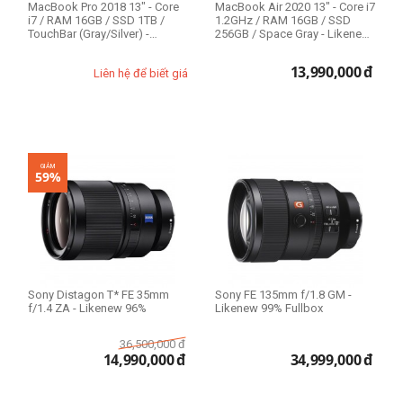
MacBook Pro 2018 13" - Core
MacBook Air 2020 13" - Core i7
i7 / RAM 16GB / SSD 1TB /
1.2GHz / RAM 16GB / SSD
TouchBar (Gray/Silver) -
256GB / Space Gray - Likenew
Likenew 99%
99%
13,990,000
đ
Liên hệ để biết giá
GIẢM
59%
Sony Distagon T* FE 35mm
Sony FE 135mm f/1.8 GM -
f/1.4 ZA - Likenew 96%
Likenew 99% Fullbox
36,500,000
đ
14,990,000
đ
34,999,000
đ