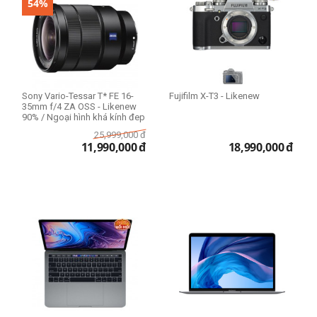
54%
Sony Vario-Tessar T* FE 16-
Fujifilm X-T3 - Likenew
35mm f/4 ZA OSS - Likenew
90% / Ngoại hình khá kính đep
25,999,000
đ
11,990,000
đ
18,990,000
đ