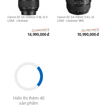
Canon EF 24-105mm f/4L IS II
Canon EF 24-70mm f/4 L IS
USM - Likenew
USM - Likenew 98%
22,990,000
đ
26,733,700
đ
14,990,000
đ
10,990,000
đ
Hiển thị thêm 40
sản phẩm