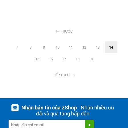
TRƯỚC
7
8
9
10
11
12
13
14
15
16
17
18
19
TIẾP THEO
Nhận bản tin của zShop
- Nhận nhiều ưu
đãi và quà tặng hấp dẫn