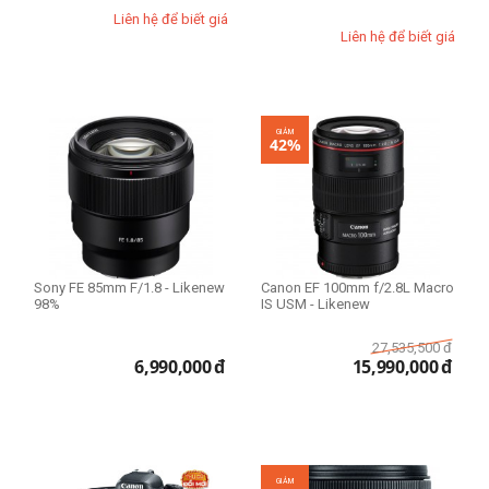
iPhone 14 Plus
Liên hệ để biết giá
expand_more
HIỂN THỊ TẤT CẢ
(13)
iPhone 14 Pro
Liên hệ để biết giá
iPhone 14 Pro Max
Thể loại lens
Macro Lens
GIẢM
42%
Standard Lens
Telephoto Lens
Wide Lens
Prime Lens (Fixed Lens)
Zoom Lens
Sony FE 85mm F/1.8 - Likenew
Canon EF 100mm f/2.8L Macro
98%
IS USM - Likenew
Cấp độ chuyên nghiệp
27,535,500
đ
6,990,000
đ
15,990,000
đ
Vlogger & sáng tạo nội dung
Người mới chơi
Bán chuyên
Chuyên nghiệp
GIẢM