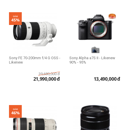
Ổ cứng HDD Mac
1TB
3TB
GIẢM
45%
Lens dùng cho
Canon
Fujifilm
Sony FE 70-200mm f/4 G OSS -
Sony Alpha a7S II - Likenew
Nikon
Likenew
90% - 95%
Sony
39,680,000
đ
21,990,000
đ
13,490,000
đ
Lens Fullframe - Crop
APS-C
Full Frame
GIẢM
46%