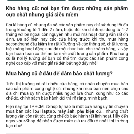
Kho hàng cũ: nơi bạn tìm được những sản phẩm
Dòng máy ảnh
cực chất nhưng giá siêu mềm
Canon compact
Gọi là hàng cũ nhưng đa số các sản phẩm này chỉ sử dụng tối đa
Canon DSLR
trong khoảng từ 1 đến 2 năm, hoặc đôi khi chỉ được dùng từ 1-2
tháng với bề ngoài còn nguyên như mới mà hoạt động vẫn rất ổn
Canon M
định. Đa số hiện nay các cửa hàng trước khi thu mua hàng
secondhand đều kiểm tra rất kĩ lưỡng về các thông số, chất lượng,
Canon R
hiệu năng hoạt động sau đó mới chào bán cho khách hàng, vì vậy
Nikon DSLR
bạn hoàn toàn có thể an tâm về chất lượng sản phẩm. Kho hàng
cũ là nơi lý tưởng để bạn có thể tìm được các sản phẩm công
Nikon Z
nghệ cao cấp với mức giá rẻ đến bất ngờ đấy nhé!
Sony ZV
Mua hàng cũ ở đâu để đảm bảo chất lượng?
Trên thị trường có rất nhiều cửa hàng, cá nhân chuyên mua bán
Đời Mac
các sản phẩm công nghệ cũ, nhưng khi mua bạn nên chọn các
địa chi mua uy tín được nhiều người lựa chọn, cũng như có các
chế độ, chính sách bảo hành đổi trả rõ ràng, minh bạch.
Hiện nay, tại TP.HCM, zShop tự hào là một cửa hàng uy tín chuyên
2010
mua bán các
loại laptop, máy ảnh, phụ kiện cũ
,… nhưng chất
lượng vẫn còn rất tốt, cùng chế độ bảo hành rất linh hoạt. Hãy đến
2022
ngay với zShop để nhận được mức giá ưu đãi rẻ nhất thị trường
2023
bạn nhé!
2024