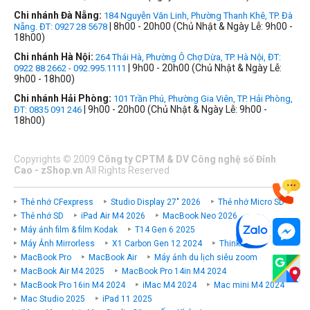
Chi nhánh Đà Nẵng:
184 Nguyễn Văn Linh, Phường Thanh Khê, TP. Đà
| 8h00 - 20h00 (Chủ Nhật & Ngày Lễ: 9h00 -
Nẵng. ĐT: 0927 28 5678
18h00)
Chi nhánh Hà Nội:
264 Thái Hà, Phường Ô Chợ Dừa, TP. Hà Nội, ĐT:
| 9h00 - 20h00 (Chủ Nhật & Ngày Lễ:
0922 88 2662 - 092.995.1111
9h00 - 18h00)
Chi nhánh Hải Phòng:
101 Trần Phú, Phường Gia Viên, TP. Hải Phòng,
| 9h00 - 20h00 (Chủ Nhật & Ngày Lễ: 9h00 -
ĐT: 0835 091 246
18h00)
Copyrights
©
2009
Công ty CPTM & DV Công nghệ số Đỉnh
Cao - zShop.vn
All Rights Reserved
Thẻ nhớ CFexpress
Studio Display 27" 2026
Thẻ nhớ Micro SD
Thẻ nhớ SD
iPad Air M4 2026
MacBook Neo 2026
Máy ảnh film & film Kodak
T14 Gen 6 2025
Máy Ảnh Mirrorless
X1 Carbon Gen 12 2024
ThinkPad P
MacBook Pro
MacBook Air
Máy ảnh du lịch siêu zoom
MacBook Air M4 2025
MacBook Pro 14in M4 2024
MacBook Pro 16in M4 2024
iMac M4 2024
Mac mini M4 2024
Mac Studio 2025
iPad 11 2025