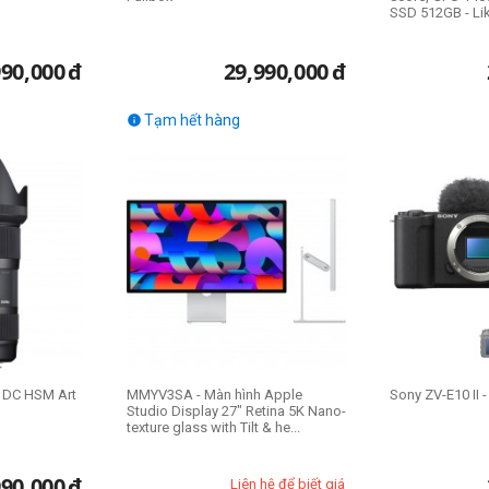
SSD 512GB - L
990,000
đ
29,990,000
đ
Tạm hết hàng

 DC HSM Art
MMYV3SA - Màn hình Apple
Sony ZV-E10 II 
Studio Display 27" Retina 5K Nano-
texture glass with Tilt & he...
990,000
đ
Liên hệ để biết giá