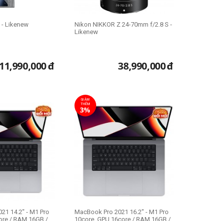
 - Likenew
Nikon NIKKOR Z 24-70mm f/2.8 S -
Likenew
11,990,000
đ
38,990,000
đ
GIẢM
THÊM
3%
21 14.2" - M1 Pro
MacBook Pro 2021 16.2" - M1 Pro
ore / RAM 16GB /
10core, GPU 16core / RAM 16GB /