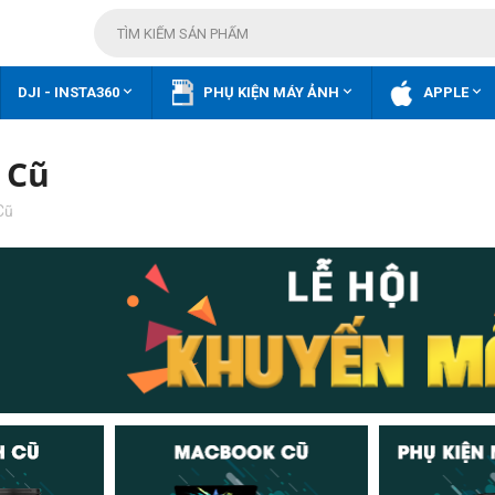



DJI - INSTA360
PHỤ KIỆN MÁY ẢNH
APPLE
 Cũ
Cũ