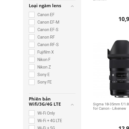
Loại ngàm lens
Canon EF
10,
Canon EF-M
Canon EF-S
Canon RF
Canon RF-S
Fujifilm X
Nikon F
Nikon Z
Sony E
Sony FE
Phiên bản
Wifi/3G/4G LTE
Sigma 18-35mm f/1.8
for Canon - Likenew
Wi-Fi Only
Wi-Fi + 4G LTE
12,
Wi-Fi + 5G