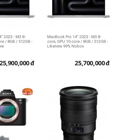
" 2023 - M3 8-
MacBook Pro 14" 2023 - M3 8-
re / 8GB / 512GB -
core, GPU 10-core / 8GB / 512GB -
ew
Likenew 99% Nobox
25,900,000
đ
25,700,000
đ