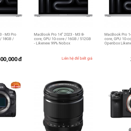
 - M3 Pro
MacBook Pro 14" 2023 - M3 8-
MacBook Pro 14
/ 18GB /
core, GPU 10-core / 16GB / 512GB
core, GPU 10-co
- Likenew 99% Nobox
Openbox Liken
500,000
đ
Liên hệ để biết giá