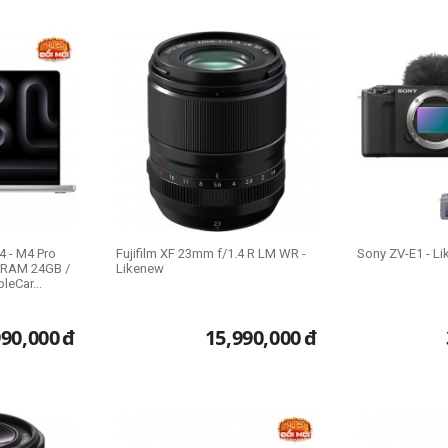
 zShop tự hào là một cửa hàng uy tín chuyên mua bán các
loại laptop,
ất linh hoạt. Hãy đến ngay với zShop để nhận được mức giá ưu đãi rẻ nh
 - M4 Pro
Fujifilm XF 23mm f/1.4 R LM WR -
Sony ZV-E1 - L
/ RAM 24GB /
Likenew
eCar...
990,000
đ
15,990,000
đ