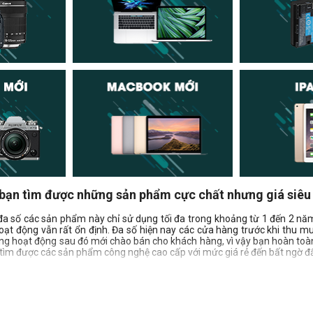
 bạn tìm được những sản phẩm cực chất nhưng giá siê
đa số các sản phẩm này chỉ sử dụng tối đa trong khoảng từ 1 đến 2 năm,
t động vẫn rất ổn định. Đa số hiện nay các cửa hàng trước khi thu mu
năng hoạt động sau đó mới chào bán cho khách hàng, vì vậy bạn hoàn toà
ể tìm được các sản phẩm công nghệ cao cấp với mức giá rẻ đến bất ngờ đ
âu để đảm bảo chất lượng?
t nhiều cửa hàng, cá nhân chuyên mua bán các sản phẩm công nghệ cũ,
cũng như có các chế độ, chính sách bảo hành đổi trả rõ ràng, minh bạch.