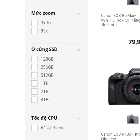
Apple M4 CPU 10-
core
Mức zoom
Apple M4 Pro CPU
Canon EOS R5 Mark II
14-core
99%, Fullbox, BH hãn
3x-5x
1k shots
83x
79,
Ổ cứng SSD
128GB
256GB
512GB
1TB
2TB
8TB
Tốc độ CPU
A12Z Bionic
Canon EOS R100 + Ki
Likenew