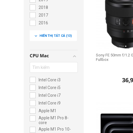
2018
2017
2016
2015
expand_more
HIỂN THỊ TẤT CẢ
(13)
2014
2013
CPU Mac
Sony FE 50mm f/1.2 
Fullbox
36,
Intel Core i3
Intel Core i5
Intel Core i7
Intel Core i9
Apple M1
Apple M1 Pro 8-
core
Apple M1 Pro 10-