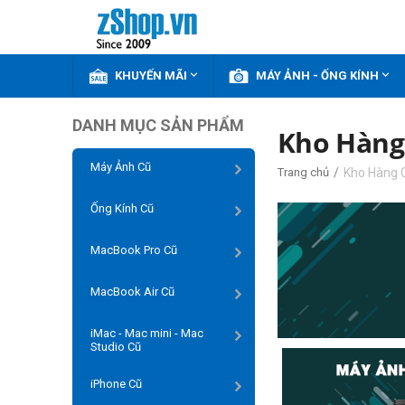


KHUYẾN MÃI
MÁY ẢNH - ỐNG KÍNH
DANH MỤC SẢN PHẨM
Kho Hàng
Máy Ảnh Cũ
/
Kho Hàng 
Trang chủ
Ống Kính Cũ
MacBook Pro Cũ
MacBook Air Cũ
iMac - Mac mini - Mac
Studio Cũ
iPhone Cũ