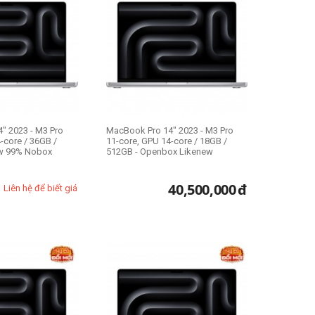
" 2023 - M3 Pro
MacBook Pro 14" 2023 - M3 Pro
-core / 36GB /
11-core, GPU 14-core / 18GB /
ew 99% Nobox
512GB - Openbox Likenew
40,500,000
đ
Liên hệ để biết giá