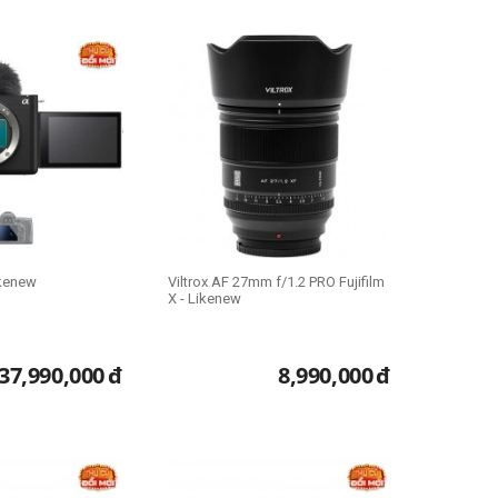
 máy ảnh, phụ kiện cũ
,… nhưng chất lượng vẫn còn rất tốt,
ất thị trường bạn nhé!
ikenew
Viltrox AF 27mm f/1.2 PRO Fujifilm
X - Likenew
37,990,000
đ
8,990,000
đ