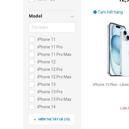
Tạm hết hàng

Model
iPhone 11
iPhone 11 Pro
iPhone 11 Pro Max
iPhone 12
iPhone 12 Pro
iPhone 12 Pro Max
iPhone 13
iPhone 15 Plus - Like
iPhone 13 Pro
iPhone 13 Pro Max
iPhone 14
Liên 
iPhone 14 Plus
expand_more
HIỂN THỊ TẤT CẢ
(13)
iPhone 14 Pro