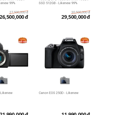
ikenew 99%
SSD 512GB - Likenew 99%
27,500,000
đ
30,500,000
đ
26,500,000
đ
29,500,000
đ
- Likenew
Canon EOS 250D - Likenew
21,990,000
đ
11,990,000
đ