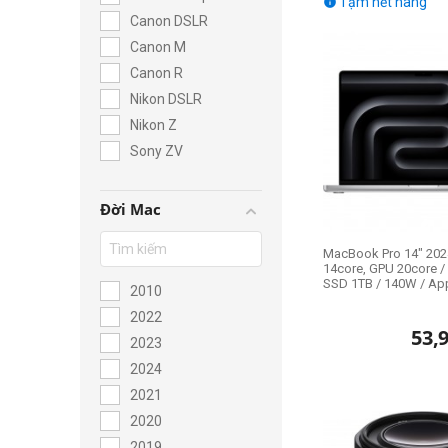
Tạm hết hàng

Canon DSLR
Hiện nay, tại TP.HCM,
cùng chế độ bảo hành r
Canon M
Canon R
Nikon DSLR
Nikon Z
Sony ZV
Đời Mac
MacBook Pro 14" 2024
14core, GPU 20core 
SSD 1TB / 140W / Appl
2010
2022
53,
2023
2024
2021
2020
2019