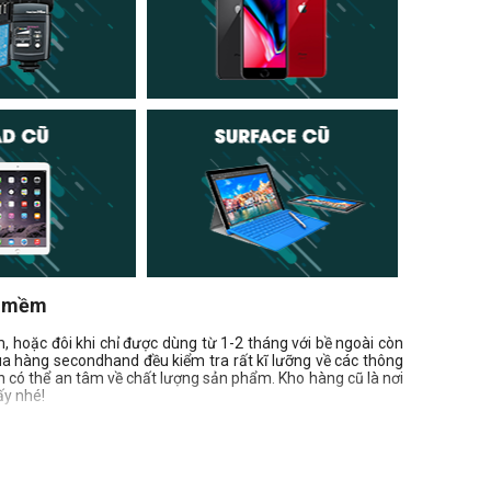
u mềm
 hoặc đôi khi chỉ được dùng từ 1-2 tháng với bề ngoài còn
a hàng secondhand đều kiểm tra rất kĩ lưỡng về các thông
n có thể an tâm về chất lượng sản phẩm. Kho hàng cũ là nơi
ấy nhé!
 nhưng khi mua bạn nên chọn các địa chi mua uy tín được