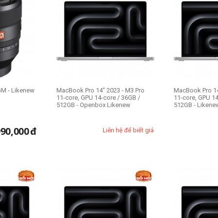
GM - Likenew
MacBook Pro 14" 2023 - M3 Pro
MacBook Pro 14
11-core, GPU 14-core / 36GB /
11-core, GPU 14
512GB - Openbox Likenew
512GB - Liken
990,000
đ
Liên hệ để biết giá