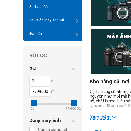
Surface Cũ
Phụ Kiện Máy Ảnh Cũ
iPad Cũ
BỘ LỌC
Giá
Kho hàng cũ: nơi
đ
–
đ
Gọi là hàng cũ nhưng 
nguyên như mới mà hoạ
số, chất lượng, hiệu 
lý tưởng để bạn có th
0
đ
79990000
đ
Mua hàng cũ ở đ
Xem thêm
Dòng máy ảnh
Trên thị trường có rấ
Canon compact
nhiều người lựa chọn, 