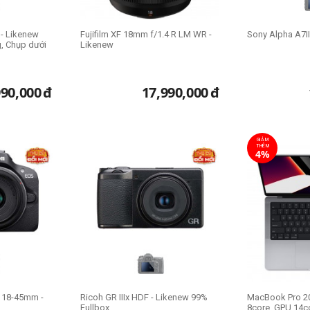
 - Likenew
Fujifilm XF 18mm f/1.4 R LM WR -
Sony Alpha A7II
g, Chụp dưới
Likenew
990,000
đ
17,990,000
đ
GIẢM
THÊM
4%
t 18-45mm -
Ricoh GR IIIx HDF - Likenew 99%
MacBook Pro 20
Fullbox
8core, GPU 14c