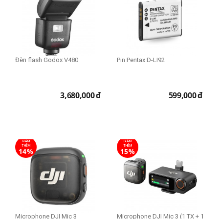
Đèn flash Godox V480
Pin Pentax D-LI92
3,680,000
đ
599,000
đ
GIẢM
GIẢM
THÊM
THÊM
14%
15%
Microphone DJI Mic 3
Microphone DJI Mic 3 (1 TX + 1