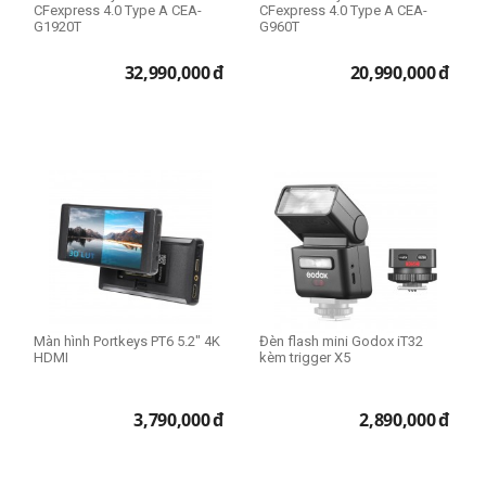
CFexpress 4.0 Type A CEA-
CFexpress 4.0 Type A CEA-
G1920T
G960T
32,990,000
đ
20,990,000
đ
Màn hình Portkeys PT6 5.2" 4K
Đèn flash mini Godox iT32
HDMI
kèm trigger X5
3,790,000
đ
2,890,000
đ