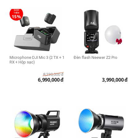
GIẢM
THÊM
15%
Microphone DJI Mic 3 (2 TX + 1
Đèn flash Neewer Z2 Pro
RX + Hộp sạc)
8,230,000
đ
6,990,000
đ
3,990,000
đ