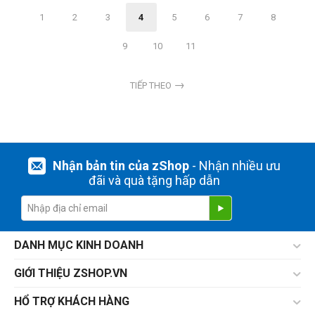
1
2
3
4
5
6
7
8
9
10
11
TIẾP THEO
Nhận bản tin của zShop
- Nhận nhiều ưu
đãi và quà tặng hấp dẫn
DANH MỤC KINH DOANH
GIỚI THIỆU ZSHOP.VN
HỔ TRỢ KHÁCH HÀNG