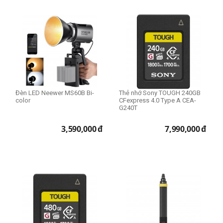
Đèn LED Neewer MS60B Bi-
Thẻ nhớ Sony TOUGH 240GB
color
CFexpress 4.0 Type A CEA-
G240T
3,590,000
đ
7,990,000
đ