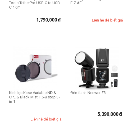
Tools TetherPro USB-C to USB-
E-Z AF
C 4.6m
1,790,000
đ
Liên hệ để biết giá
Kính lọc Kase Variable ND &
Đèn flash Neewer Z3
CPL & Black Mist 1.5-8 stop 3-
in-1
5,390,000
đ
Liên hệ để biết giá