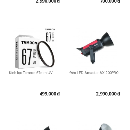
2,990,000
đ
700,000
đ
Kính lọc Tamron 67mm UV
Đèn LED Amastar AX-200PRO
499,000
đ
2,990,000
đ