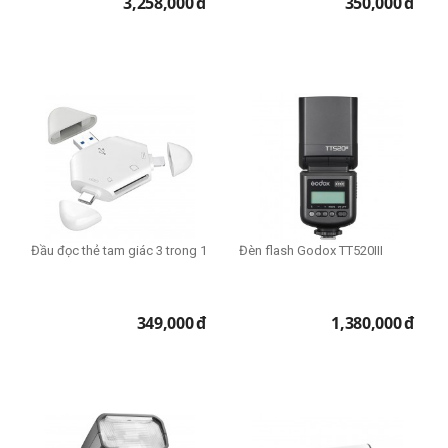
3,258,000
đ
350,000
đ
Đầu đọc thẻ tam giác 3 trong 1
Đèn flash Godox TT520III
349,000
đ
1,380,000
đ