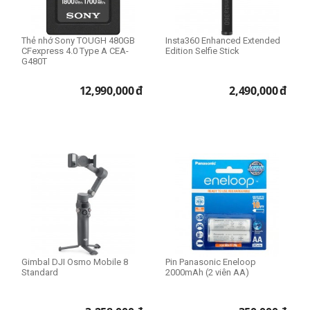
Thẻ nhớ Sony TOUGH 480GB
Insta360 Enhanced Extended
CFexpress 4.0 Type A CEA-
Edition Selfie Stick
G480T
12,990,000
đ
2,490,000
đ
Gimbal DJI Osmo Mobile 8
Pin Panasonic Eneloop
Standard
2000mAh (2 viên AA)