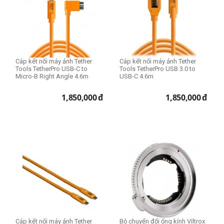
Trọng lượng
0,1kg - 1kg
1kg - 2kg
2kg - 3kg
Cáp kết nối máy ảnh Tether
Cáp kết nối máy ảnh Tether
Trên 3kg
Tools TetherPro USB-C to
Tools TetherPro USB 3.0 to
Micro-B Right Angle 4.6m
USB-C 4.6m
1,850,000
đ
1,850,000
đ
Cáp kết nối máy ảnh Tether
Bộ chuyển đổi ống kính Viltrox