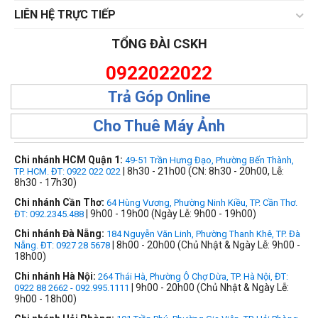
LIÊN HỆ TRỰC TIẾP
TỔNG ĐÀI CSKH
0922022022
Trả Góp Online
Cho Thuê Máy Ảnh
Chi nhánh HCM Quận 1:
49-51 Trần Hưng Đạo, Phường Bến Thành,
| 8h30 - 21h00 (CN: 8h30 - 20h00, Lễ:
TP. HCM. ĐT: 0922 022 022
8h30 - 17h30)
Chi nhánh Cần Thơ:
64 Hùng Vương, Phường Ninh Kiều, TP. Cần Thơ.
| 9h00 - 19h00 (Ngày Lễ: 9h00 - 19h00)
ĐT: 092.2345.488
Chi nhánh Đà Nẵng:
184 Nguyễn Văn Linh, Phường Thanh Khê, TP. Đà
| 8h00 - 20h00 (Chủ Nhật & Ngày Lễ: 9h00 -
Nẵng. ĐT: 0927 28 5678
18h00)
Chi nhánh Hà Nội:
264 Thái Hà, Phường Ô Chợ Dừa, TP. Hà Nội, ĐT:
| 9h00 - 20h00 (Chủ Nhật & Ngày Lễ:
0922 88 2662 - 092.995.1111
9h00 - 18h00)