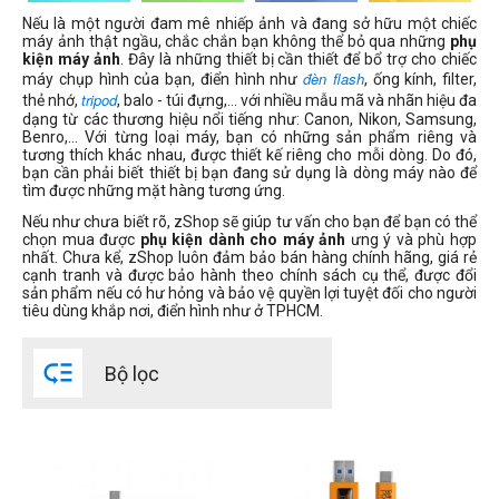
Nếu là một người đam mê nhiếp ảnh và đang sở hữu một chiếc
Dung lượng thẻ nhớ
máy ảnh thật ngầu, chắc chắn bạn không thể bỏ qua những
phụ
kiện máy ảnh
. Đây là những thiết bị cần thiết để bổ trợ cho chiếc
máy chụp hình của bạn, điển hình như
, ống kính, filter,
đèn flash
thẻ nhớ,
, balo - túi đựng,... với nhiều mẫu mã và nhãn hiệu đa
tripod
dạng từ các thương hiệu nổi tiếng như: Canon, Nikon, Samsung,
32GB
Benro,... Với từng loại máy, bạn có những sản phẩm riêng và
tương thích khác nhau, được thiết kế riêng cho mỗi dòng. Do đó,
64GB
bạn cần phải biết thiết bị bạn đang sử dụng là dòng máy nào để
tìm được những mặt hàng tương ứng.
80GB
128GB
Nếu như chưa biết rõ, zShop sẽ giúp tư vấn cho bạn để bạn có thể
chọn mua được
phụ kiện dành cho máy ảnh
ưng ý và phù hợp
160GB
nhất. Chưa kể, zShop luôn đảm bảo bán hàng chính hãng, giá rẻ
cạnh tranh và được bảo hành theo chính sách cụ thể, được đổi
256GB
sản phẩm nếu có hư hỏng và bảo vệ quyền lợi tuyệt đối cho người
320GB
tiêu dùng khắp nơi, điển hình như ở TPHCM.
512GB

960GB
Bộ lọc
1TB
2TB
expand_more
HIỂN THỊ TẤT CẢ
(11)