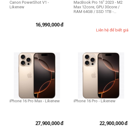
64GB
Canon PowerShot V1 -
MacBook Pro 16" 2023 - M2
Likenew
Max 12core, GPU 30core /
96GB
RAM 64GB / SSD 1TB -
Likenew 99%
128GB
16,990,000
đ
Liên hệ để biết giá
Mức zoom
3x-5x
83x
Ổ cứng SSD
128GB
256GB
512GB
iPhone 16 Pro Max - Likenew
iPhone 16 Pro - Likenew
1TB
2TB
8TB
27,900,000
đ
22,900,000
đ