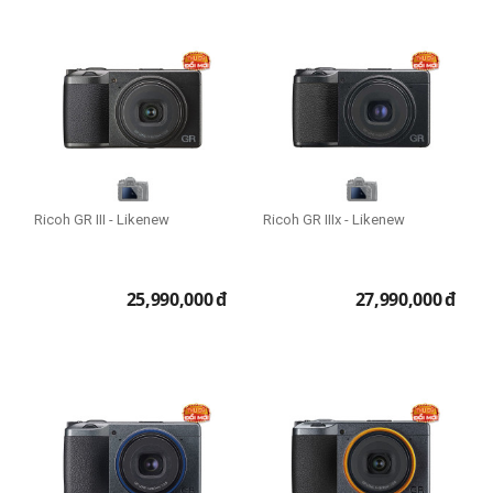
Ricoh GR III - Likenew
Ricoh GR IIIx - Likenew
25,990,000
đ
27,990,000
đ