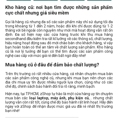
Kho hàng cũ: nơi bạn tìm được những sản phẩm
Dòng máy ảnh
cực chất nhưng giá siêu mềm
Canon compact
Gọi là hàng cũ nhưng đa số các sản phẩm này chỉ sử dụng tối đa
Canon DSLR
trong khoảng từ 1 đến 2 năm, hoặc đôi khi chỉ được dùng từ 1-2
tháng với bề ngoài còn nguyên như mới mà hoạt động vẫn rất ổn
Canon M
định. Đa số hiện nay các cửa hàng trước khi thu mua hàng
secondhand đều kiểm tra rất kĩ lưỡng về các thông số, chất lượng,
Canon R
hiệu năng hoạt động sau đó mới chào bán cho khách hàng, vì vậy
Nikon DSLR
bạn hoàn toàn có thể an tâm về chất lượng sản phẩm. Kho hàng
cũ là nơi lý tưởng để bạn có thể tìm được các sản phẩm công
Nikon Z
nghệ cao cấp với mức giá rẻ đến bất ngờ đấy nhé!
Sony ZV
Mua hàng cũ ở đâu để đảm bảo chất lượng?
Trên thị trường có rất nhiều cửa hàng, cá nhân chuyên mua bán
Đời Mac
các sản phẩm công nghệ cũ, nhưng khi mua bạn nên chọn các
địa chi mua uy tín được nhiều người lựa chọn, cũng như có các
chế độ, chính sách bảo hành đổi trả rõ ràng, minh bạch.
Hiện nay, tại TP.HCM, zShop tự hào là một cửa hàng uy tín chuyên
2010
mua bán các
loại laptop, máy ảnh, phụ kiện cũ
,… nhưng chất
lượng vẫn còn rất tốt, cùng chế độ bảo hành rất linh hoạt. Hãy đến
2022
ngay với zShop để nhận được mức giá ưu đãi rẻ nhất thị trường
2023
bạn nhé!
2024