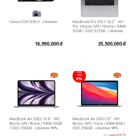
Wi-Fi Only
Wi-Fi + 4G LTE
Wi-Fi + 5G
Canon EOS R50 V - Likenew
MacBook Pro 2021 16.2" - M1
Pro 10core, GPU 16core / RAM
32GB / SSD 512GB - Likenew
Model
99%
16,990,000
đ
35,500,000
đ
iPhone 11
iPhone 11 Pro
GIẢM
iPhone 11 Pro Max
THÊM
4%
iPhone 12
iPhone 12 Pro
iPhone 12 Pro Max
iPhone 13
iPhone 13 Pro
MacBook Air 2022 13.6" - M2
MacBook Air 2020 13" - M1
iPhone 13 Pro Max
8core, GPU 8core / RAM 16GB
8core, GPU 7core / RAM 8GB /
/ SSD 256GB - Likenew 99%
SSD 256GB - Likenew 98%
iPhone 14
Fullbox
12,500,000
đ