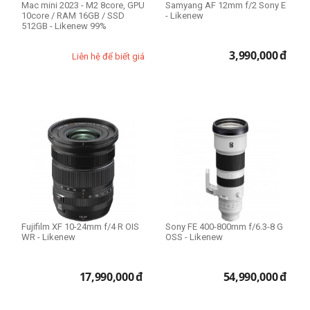
Mac mini 2023 - M2 8core, GPU
Samyang AF 12mm f/2 Sony E
10core / RAM 16GB / SSD
- Likenew
512GB - Likenew 99%
3,990,000
đ
Liên hệ để biết giá
Fujifilm XF 10-24mm f/4 R OIS
Sony FE 400-800mm f/6.3-8 G
WR - Likenew
OSS - Likenew
17,990,000
đ
54,990,000
đ