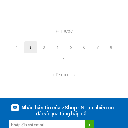
TRƯỚC
1
2
3
4
5
6
7
8
9
TIẾP THEO
Nhận bản tin của zShop
- Nhận nhiều ưu
đãi và quà tặng hấp dẫn