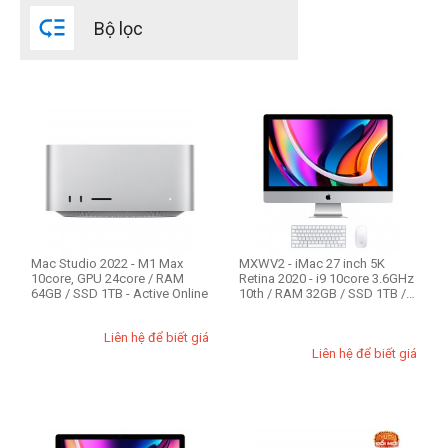

2021
Bộ lọc
2020
2019
2018
2017
2016
2015
expand_more
HIỂN THỊ TẤT CẢ
(13)
2014
2013
CPU Mac
Mac Studio 2022 - M1 Max
MXWV2 - iMac 27 inch 5K
10core, GPU 24core / RAM
Retina 2020 - i9 10core 3.6GHz
64GB / SSD 1TB - Active Online
10th / RAM 32GB / SSD 1TB /
VGA ...
Liên hệ để biết giá
Intel Core i3
Liên hệ để biết giá
Intel Core i5
Intel Core i7
Intel Core i9