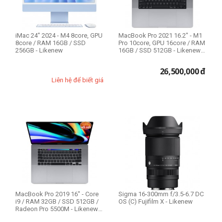
iMac 24" 2024 - M4 8core, GPU
MacBook Pro 2021 16.2" - M1
8core / RAM 16GB / SSD
Pro 10core, GPU 16core / RAM
256GB - Likenew
16GB / SSD 512GB - Likenew
98%
26,500,000
đ
Liên hệ để biết giá
MacBook Pro 2019 16" - Core
Sigma 16-300mm f/3.5-6.7 DC
i9 / RAM 32GB / SSD 512GB /
OS (C) Fujifilm X - Likenew
Radeon Pro 5500M - Likenew
98%