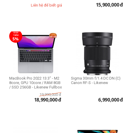
15,900,000
đ
Liên hệ để biết giá
GIẢM
THÊM
5%
MacBook Pro 2022 13.3" - M2
Sigma 30mm f/1.4 DC DN (C)
8core, GPU 10core / RAM 8GB
Canon RF-S - Likenew
/ SSD 256GB - Likenew Fullbox
19,990,000
đ
18,990,000
đ
6,990,000
đ