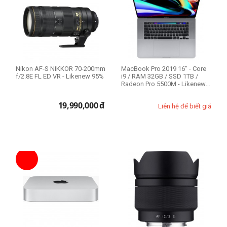
Nikon AF-S NIKKOR 70-200mm
MacBook Pro 2019 16" - Core
f/2.8E FL ED VR - Likenew 95%
i9 / RAM 32GB / SSD 1TB /
Radeon Pro 5500M - Likenew
99%
19,990,000
đ
Liên hệ để biết giá