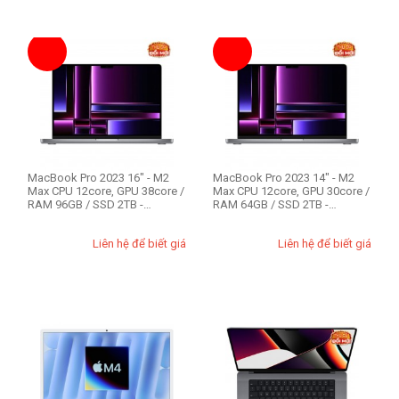
Ổ cứng HDD Mac
1TB
3TB
Lens dùng cho
Canon
Fujifilm
MacBook Pro 2023 16" - M2
MacBook Pro 2023 14" - M2
Nikon
Max CPU 12core, GPU 38core /
Max CPU 12core, GPU 30core /
Sony
RAM 96GB / SSD 2TB -
RAM 64GB / SSD 2TB -
Likenew 99%
Likenew 99%
Liên hệ để biết giá
Liên hệ để biết giá
Lens Fullframe - Crop
APS-C
Full Frame