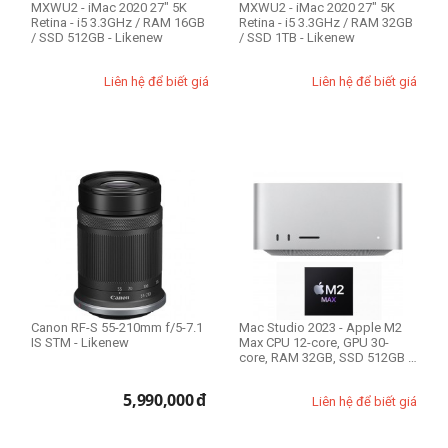
MXWU2 - iMac 2020 27" 5K
MXWU2 - iMac 2020 27" 5K
Filter Size
Retina - i5 3.3GHz / RAM 16GB
Retina - i5 3.3GHz / RAM 32GB
/ SSD 512GB - Likenew
/ SSD 1TB - Likenew
Liên hệ để biết giá
Liên hệ để biết giá
Size 39mm
Size 43mm
Size 49mm
Size 52mm
Size 55mm
Size 58mm
Size 62mm
Size 67mm
Size 72mm
Canon RF-S 55-210mm f/5-7.1
Mac Studio 2023 - Apple M2
Size 77mm
IS STM - Likenew
Max CPU 12-core, GPU 30-
core, RAM 32GB, SSD 512GB -
Size 82mm
New seal...
expand_more
HIỂN THỊ TẤT CẢ
(13)
Size 95mm
5,990,000
đ
Liên hệ để biết giá
Size 105mm