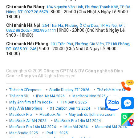
Chi nhánh Đà Nẵng:
184 Nguyễn Văn Linh, Phường Thanh Khê, TP. Đà
| 8h00 - 20h00 (Chủ Nhật & Ngày Lễ: 9h00 -
Nẵng. ĐT: 0927 28 5678
18h00)
Chi nhánh Hà Nội:
264 Thái Hà, Phường Ô Chợ Dừa, TP. Hà Nội, ĐT:
| 9h00 - 20h00 (Chủ Nhật & Ngày Lễ:
0922 88 2662 - 092.995.1111
9h00 - 18h00)
Chi nhánh Hải Phòng:
101 Trần Phú, Phường Gia Viên, TP. Hải Phòng,
| 9h00 - 20h00 (Chủ Nhật & Ngày Lễ: 9h00 -
ĐT: 0835 091 246
18h00)
Copyrights
©
2009
Công ty CPTM & DV Công nghệ số Đỉnh
Cao - zShop.vn
All Rights Reserved
Thẻ nhớ CFexpress
Studio Display 27" 2026
Thẻ nhớ Micro SD
Thẻ nhớ SD
iPad Air M4 2026
MacBook Neo 2026
Máy ảnh film & film Kodak
T14 Gen 6 2025
Máy Ảnh Mirrorless
X1 Carbon Gen 12 2024
ThinkPad P
MacBook Pro
MacBook Air
Máy ảnh du lịch siêu zoom
MacBook Air M4 2025
MacBook Pro 14in M4 2024
MacBook Pro 16in M4 2024
iMac M4 2024
Mac mini M4 2024
Mac Studio 2025
iPad 11 2025