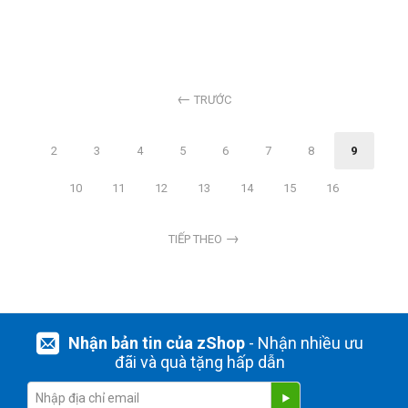
TRƯỚC
2
3
4
5
6
7
8
9
10
11
12
13
14
15
16
TIẾP THEO
Nhận bản tin của zShop
- Nhận nhiều ưu
đãi và quà tặng hấp dẫn