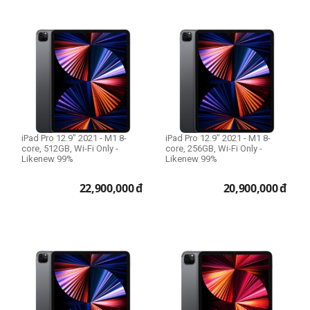
Tốc độ CPU
A12Z Bionic
Loại ngàm lens
Canon EF
Canon EF-M
Canon EF-S
iPad Pro 12.9" 2021 - M1 8-
iPad Pro 12.9" 2021 - M1 8-
Canon RF
core, 512GB, Wi-Fi Only -
core, 256GB, Wi-Fi Only -
Likenew 99%
Likenew 99%
Canon RF-S
Fujifilm X
22,900,000
đ
20,900,000
đ
Nikon F
Nikon Z
Sony E
Sony FE
Phiên bản Wifi/3G/4G LTE