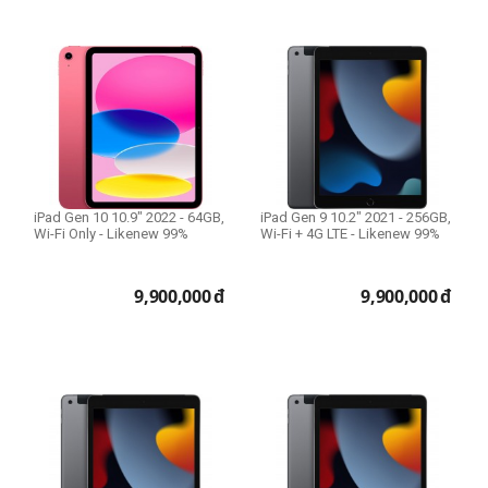
Ổ cứng HDD Mac
1TB
3TB
Lens dùng cho
Canon
Fujifilm
iPad Gen 10 10.9" 2022 - 64GB,
iPad Gen 9 10.2" 2021 - 256GB,
Nikon
Wi-Fi Only - Likenew 99%
Wi-Fi + 4G LTE - Likenew 99%
Sony
9,900,000
đ
9,900,000
đ
Lens Fullframe - Crop
APS-C
Full Frame