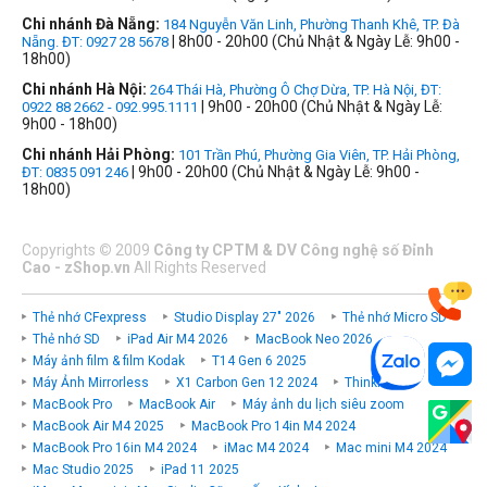
Chi nhánh Đà Nẵng:
184 Nguyễn Văn Linh, Phường Thanh Khê, TP. Đà
| 8h00 - 20h00 (Chủ Nhật & Ngày Lễ: 9h00 -
Nẵng. ĐT: 0927 28 5678
18h00)
Chi nhánh Hà Nội:
264 Thái Hà, Phường Ô Chợ Dừa, TP. Hà Nội, ĐT:
| 9h00 - 20h00 (Chủ Nhật & Ngày Lễ:
0922 88 2662 - 092.995.1111
9h00 - 18h00)
Chi nhánh Hải Phòng:
101 Trần Phú, Phường Gia Viên, TP. Hải Phòng,
| 9h00 - 20h00 (Chủ Nhật & Ngày Lễ: 9h00 -
ĐT: 0835 091 246
18h00)
Copyrights
©
2009
Công ty CPTM & DV Công nghệ số Đỉnh
Cao - zShop.vn
All Rights Reserved
Thẻ nhớ CFexpress
Studio Display 27" 2026
Thẻ nhớ Micro SD
Thẻ nhớ SD
iPad Air M4 2026
MacBook Neo 2026
Máy ảnh film & film Kodak
T14 Gen 6 2025
Máy Ảnh Mirrorless
X1 Carbon Gen 12 2024
ThinkPad P
MacBook Pro
MacBook Air
Máy ảnh du lịch siêu zoom
MacBook Air M4 2025
MacBook Pro 14in M4 2024
MacBook Pro 16in M4 2024
iMac M4 2024
Mac mini M4 2024
Mac Studio 2025
iPad 11 2025