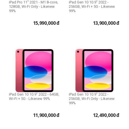
iPad Pro 11" 2021 - M1 8-core,
iPad Gen 10 10.9" 2022 -
Filter Size
128GB, Wi-Fi Only - Likenew
256GB, Wi-Fi + 5G - Likenew
99%
99%
15,990,000
đ
13,900,000
đ
Size 39mm
Size 43mm
Size 49mm
Size 52mm
Size 55mm
Size 58mm
Size 62mm
Size 67mm
Size 72mm
iPad Gen 10 10.9" 2022 - 64GB,
iPad Gen 10 10.9" 2022 -
Size 77mm
Wi-Fi + 5G - Likenew 99%
256GB, Wi-Fi Only - Likenew
99%
Size 82mm
expand_more
HIỂN THỊ TẤT CẢ
(13)
Size 95mm
11,900,000
đ
12,490,000
đ
Size 105mm