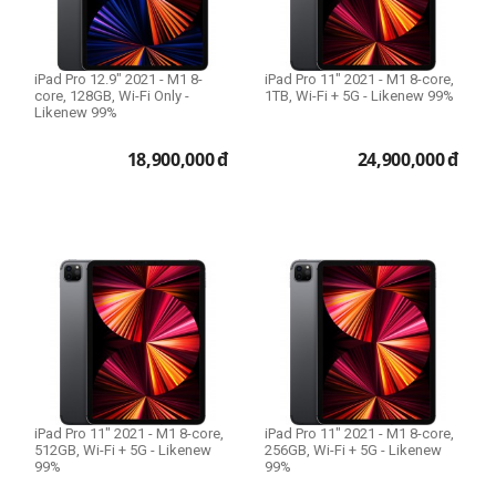
Wi-Fi Only
Wi-Fi + 4G LTE
Wi-Fi + 5G
iPad Pro 12.9" 2021 - M1 8-
iPad Pro 11" 2021 - M1 8-core,
core, 128GB, Wi-Fi Only -
1TB, Wi-Fi + 5G - Likenew 99%
Likenew 99%
Model
18,900,000
đ
24,900,000
đ
iPhone 11
iPhone 11 Pro
iPhone 11 Pro Max
iPhone 12
iPhone 12 Pro
iPhone 12 Pro Max
iPhone 13
iPhone 13 Pro
iPad Pro 11" 2021 - M1 8-core,
iPad Pro 11" 2021 - M1 8-core,
iPhone 13 Pro Max
512GB, Wi-Fi + 5G - Likenew
256GB, Wi-Fi + 5G - Likenew
99%
99%
iPhone 14