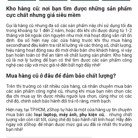
Kho hàng cũ: nơi bạn tìm được những sản phẩm
Dòng máy ảnh
cực chất nhưng giá siêu mềm
Canon compact
Gọi là hàng cũ nhưng đa số các sản phẩm này chỉ sử dụng tối đa
Canon DSLR
trong khoảng từ 1 đến 2 năm, hoặc đôi khi chỉ được dùng từ 1-2
tháng với bề ngoài còn nguyên như mới mà hoạt động vẫn rất ổn
Canon M
định. Đa số hiện nay các cửa hàng trước khi thu mua hàng
secondhand đều kiểm tra rất kĩ lưỡng về các thông số, chất lượng,
Canon R
hiệu năng hoạt động sau đó mới chào bán cho khách hàng, vì vậy
Nikon DSLR
bạn hoàn toàn có thể an tâm về chất lượng sản phẩm. Kho hàng
cũ là nơi lý tưởng để bạn có thể tìm được các sản phẩm công
Nikon Z
nghệ cao cấp với mức giá rẻ đến bất ngờ đấy nhé!
Sony ZV
Mua hàng cũ ở đâu để đảm bảo chất lượng?
Trên thị trường có rất nhiều cửa hàng, cá nhân chuyên mua bán
Đời Mac
các sản phẩm công nghệ cũ, nhưng khi mua bạn nên chọn các
địa chi mua uy tín được nhiều người lựa chọn, cũng như có các
chế độ, chính sách bảo hành đổi trả rõ ràng, minh bạch.
Hiện nay, tại TP.HCM, zShop tự hào là một cửa hàng uy tín chuyên
2010
mua bán các
loại laptop, máy ảnh, phụ kiện cũ
,… nhưng chất
lượng vẫn còn rất tốt, cùng chế độ bảo hành rất linh hoạt. Hãy đến
2022
ngay với zShop để nhận được mức giá ưu đãi rẻ nhất thị trường
2023
bạn nhé!
2024