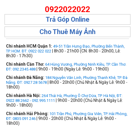
0922022022
Trả Góp Online
Cho Thuê Máy Ảnh
Chi nhánh HCM Quận 1:
49-51 Trần Hưng Đạo, Phường Bến Thành,
| 8h30 - 21h00 (CN: 8h30 - 20h00, Lễ:
TP. HCM. ĐT: 0922 022 022
8h30 - 17h30)
Chi nhánh Cần Thơ:
64 Hùng Vương, Phường Ninh Kiều, TP. Cần Thơ.
| 9h00 - 19h00 (Ngày Lễ: 9h00 - 19h00)
ĐT: 092.2345.488
Chi nhánh Đà Nẵng:
184 Nguyễn Văn Linh, Phường Thanh Khê, TP. Đà
| 8h00 - 20h00 (Chủ Nhật & Ngày Lễ: 9h00 -
Nẵng. ĐT: 0927 28 5678
18h00)
Chi nhánh Hà Nội:
264 Thái Hà, Phường Ô Chợ Dừa, TP. Hà Nội, ĐT:
| 9h00 - 20h00 (Chủ Nhật & Ngày Lễ:
0922 88 2662 - 092.995.1111
9h00 - 18h00)
Chi nhánh Hải Phòng:
101 Trần Phú, Phường Gia Viên, TP. Hải Phòng,
| 9h00 - 20h00 (Chủ Nhật & Ngày Lễ: 9h00 -
ĐT: 0835 091 246
18h00)