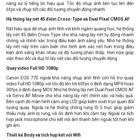
năng xử lý tiếng ồn hiệu quả. Tốc độ chụp ảnh liên tục lên đến
6fps và chụp tốt các đối tượng chuyển động nhanh.
Hệ thống lấy nét 45 điểm Cross-Type và Dual Pixel CMOS AF
Rất hiệu quả để chụp ảnh tĩnh với kính ngắm quang học, hệ thống
lấy nét 45 điểm Cross-Type cho khả năng lấy nét tự động nhanh
chóng và chính xác trong điều kiện ánh sáng yếu. Nhờ hệ thống
lấy nét này trên cảm biến cho hình ảnh sắc nét hơn trong điều
kiện ánh sáng khác nhau và độ tương phản thấp. Hơn nữa giúp
việc theo dõi và duy trì lấy nét vào đối tượng chuyển động.
Quay video Full HD 1080p
Canon EOS 77D ngoài khả năng chụp ảnh tĩnh còn hỗ trợ quay
video Full HD 1080p với tốc độ lên tới 60fps ở định dạng MP4 hoặc
30fps ở định dạng MOV. Nhờ hệ thống lấy nét Dual Pixel CMOS AF
và Servo AF Movie cho khả năng lấy nét chính xác và hiệu quả.
Bên cạnh đó màn hình cảm ứng LCD giúp kiểm soát trực quan đối
tượng quay. Ngoài ra hệ thống chống rung IS 5 trục giúp giảm
thiểu máy ảnh bị rung, và ổn định hơn khi cầm tay. Ngoài ra tích
hợp jack microphone cho kết nối âm thanh bên ngoài tốt hơn khi
ghi âm.
Thiết kế Body và tích hợp kết nối Wifi