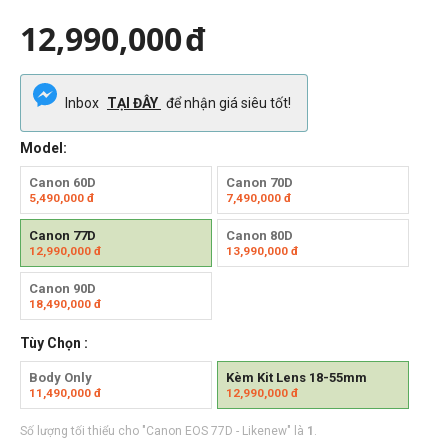
12,990,000
đ
Inbox
TẠI ĐÂY
để nhận giá siêu tốt!
Model:
Canon 60D
Canon 70D
5,490,000
đ
7,490,000
đ
Canon 77D
Canon 80D
12,990,000
đ
13,990,000
đ
Canon 90D
18,490,000
đ
Tùy Chọn :
Body Only
Kèm Kit Lens 18-55mm
11,490,000
đ
12,990,000
đ
Số lượng tối thiểu cho "Canon EOS 77D - Likenew" là
1
.