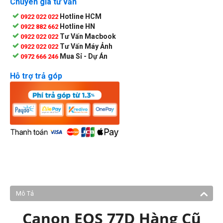
Chuyên gia tư vấn
Hotline HCM
0922 022 022
Hotline HN
0922 882 662
Tư Vấn Macbook
0922 022 022
Tư Vấn Máy Ảnh
0922 022 022
Mua Sỉ - Dự Án
0972 666 246
Hỗ trợ trả góp
Mô Tả
Canon EOS 77D Hàng Cũ