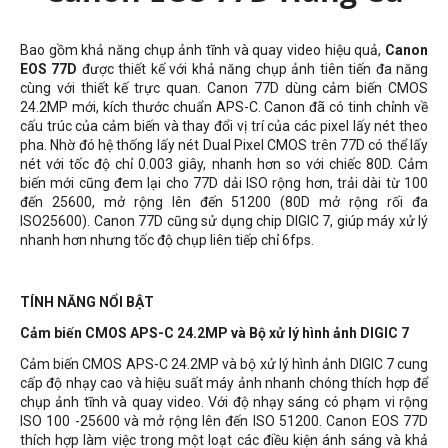
Bao gồm khả năng chụp ảnh tĩnh và quay video hiệu quả,
Canon
EOS 77D
được thiết kế với khả năng chụp ảnh tiên tiến đa năng
cùng với thiết kế trực quan. Canon 77D dùng cảm biến CMOS
24.2MP mới, kích thước chuẩn APS-C. Canon đã có tinh chỉnh về
cấu trúc của cảm biến và thay đổi vị trí của các pixel lấy nét theo
pha. Nhờ đó hệ thống lấy nét Dual Pixel CMOS trên 77D có thể lấy
nét với tốc độ chỉ 0.003 giây, nhanh hơn so với chiếc 80D. Cảm
biến mới cũng đem lại cho 77D dải ISO rộng hơn, trải dài từ 100
đến 25600, mở rộng lên đến 51200 (80D mở rộng rối đa
ISO25600). Canon 77D cũng sử dụng chip DIGIC 7, giúp máy xử lý
nhanh hơn nhưng tốc độ chụp liên tiếp chỉ 6fps.
TÍNH NĂNG NỔI BẬT
Cảm biến CMOS APS-C 24.2MP và Bộ xử lý hình ảnh DIGIC 7
Cảm biến CMOS APS-C 24.2MP và bộ xử lý hình ảnh DIGIC 7 cung
cấp độ nhạy cao và hiệu suất máy ảnh nhanh chóng thích hợp để
chụp ảnh tĩnh và quay video. Với độ nhạy sáng có phạm vi rộng
ISO 100 -25600 và mở rộng lên đến ISO 51200. Canon EOS 77D
thích hợp làm việc trong một loạt các điều kiện ánh sáng và khả