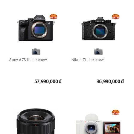
Sony A7S III - Likenew
Nikon Zf - Likenew
57,990,000
đ
36,990,000
đ