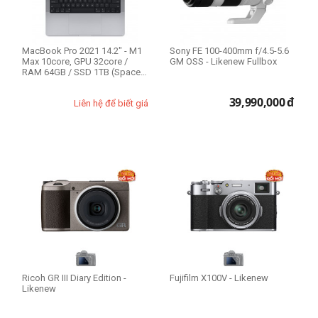
MacBook Pro 2021 14.2" - M1
Sony FE 100-400mm f/4.5-5.6
Max 10core, GPU 32core /
GM OSS - Likenew Fullbox
RAM 64GB / SSD 1TB (Space
Gray) - ...
39,990,000
đ
Liên hệ để biết giá
Ricoh GR III Diary Edition -
Fujifilm X100V - Likenew
Likenew