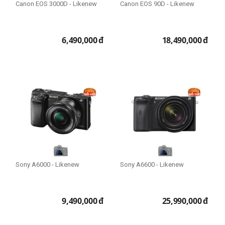
64GB
Canon EOS 3000D - Likenew
Canon EOS 90D - Likenew
96GB
128GB
6,490,000
đ
18,490,000
đ
Mức zoom
3x-5x
83x
Ổ cứng SSD
128GB
256GB
512GB
Sony A6000 - Likenew
Sony A6600 - Likenew
1TB
2TB
8TB
9,490,000
đ
25,990,000
đ