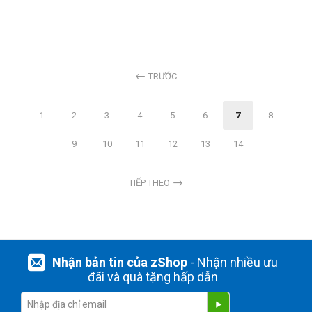
TRƯỚC
1
2
3
4
5
6
7
8
9
10
11
12
13
14
TIẾP THEO
Nhận bản tin của zShop
- Nhận nhiều ưu
đãi và quà tặng hấp dẫn