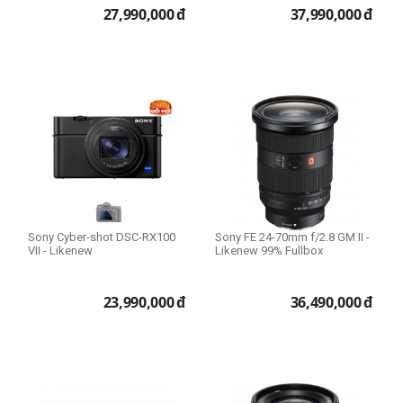
27,990,000
đ
37,990,000
đ
Sony Cyber-shot DSC-RX100
Sony FE 24-70mm f/2.8 GM II -
VII - Likenew
Likenew 99% Fullbox
23,990,000
đ
36,490,000
đ