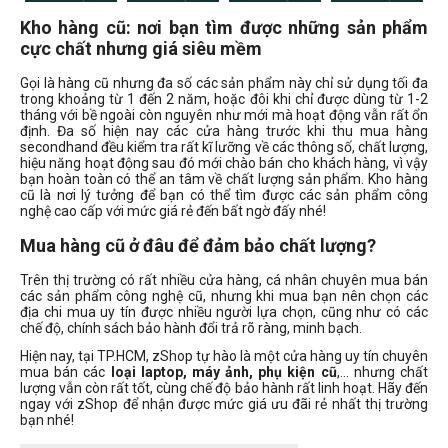
Kho hàng cũ: nơi bạn tìm được những sản phẩm
Dòng máy ảnh
cực chất nhưng giá siêu mềm
Canon compact
Gọi là hàng cũ nhưng đa số các sản phẩm này chỉ sử dụng tối đa
Canon DSLR
trong khoảng từ 1 đến 2 năm, hoặc đôi khi chỉ được dùng từ 1-2
tháng với bề ngoài còn nguyên như mới mà hoạt động vẫn rất ổn
Canon M
định. Đa số hiện nay các cửa hàng trước khi thu mua hàng
secondhand đều kiểm tra rất kĩ lưỡng về các thông số, chất lượng,
Canon R
hiệu năng hoạt động sau đó mới chào bán cho khách hàng, vì vậy
Nikon DSLR
bạn hoàn toàn có thể an tâm về chất lượng sản phẩm. Kho hàng
cũ là nơi lý tưởng để bạn có thể tìm được các sản phẩm công
Nikon Z
nghệ cao cấp với mức giá rẻ đến bất ngờ đấy nhé!
Sony ZV
Mua hàng cũ ở đâu để đảm bảo chất lượng?
Trên thị trường có rất nhiều cửa hàng, cá nhân chuyên mua bán
Đời Mac
các sản phẩm công nghệ cũ, nhưng khi mua bạn nên chọn các
địa chi mua uy tín được nhiều người lựa chọn, cũng như có các
chế độ, chính sách bảo hành đổi trả rõ ràng, minh bạch.
Hiện nay, tại TP.HCM, zShop tự hào là một cửa hàng uy tín chuyên
2010
mua bán các
loại laptop, máy ảnh, phụ kiện cũ
,… nhưng chất
lượng vẫn còn rất tốt, cùng chế độ bảo hành rất linh hoạt. Hãy đến
2022
ngay với zShop để nhận được mức giá ưu đãi rẻ nhất thị trường
2023
bạn nhé!
2024