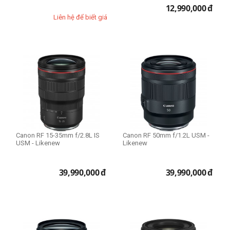
iPhone 14 Plus
12,990,000
đ
expand_more
HIỂN THỊ TẤT CẢ
(13)
iPhone 14 Pro
Liên hệ để biết giá
iPhone 14 Pro Max
Thể loại lens
Macro Lens
Standard Lens
Telephoto Lens
Wide Lens
Prime Lens (Fixed Lens)
Zoom Lens
Canon RF 15-35mm f/2.8L IS
Canon RF 50mm f/1.2L USM -
USM - Likenew
Likenew
Cấp độ chuyên nghiệp
39,990,000
đ
39,990,000
đ
Vlogger & sáng tạo nội dung
Người mới chơi
Bán chuyên
Chuyên nghiệp