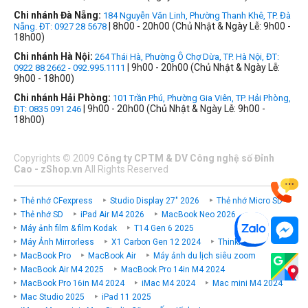
Chi nhánh Đà Nẵng:
184 Nguyễn Văn Linh, Phường Thanh Khê, TP. Đà
| 8h00 - 20h00 (Chủ Nhật & Ngày Lễ: 9h00 -
Nẵng. ĐT: 0927 28 5678
18h00)
Chi nhánh Hà Nội:
264 Thái Hà, Phường Ô Chợ Dừa, TP. Hà Nội, ĐT:
| 9h00 - 20h00 (Chủ Nhật & Ngày Lễ:
0922 88 2662 - 092.995.1111
9h00 - 18h00)
Chi nhánh Hải Phòng:
101 Trần Phú, Phường Gia Viên, TP. Hải Phòng,
| 9h00 - 20h00 (Chủ Nhật & Ngày Lễ: 9h00 -
ĐT: 0835 091 246
18h00)
Copyrights
©
2009
Công ty CPTM & DV Công nghệ số Đỉnh
Cao - zShop.vn
All Rights Reserved
Thẻ nhớ CFexpress
Studio Display 27" 2026
Thẻ nhớ Micro SD
Thẻ nhớ SD
iPad Air M4 2026
MacBook Neo 2026
Máy ảnh film & film Kodak
T14 Gen 6 2025
Máy Ảnh Mirrorless
X1 Carbon Gen 12 2024
ThinkPad P
MacBook Pro
MacBook Air
Máy ảnh du lịch siêu zoom
MacBook Air M4 2025
MacBook Pro 14in M4 2024
MacBook Pro 16in M4 2024
iMac M4 2024
Mac mini M4 2024
Mac Studio 2025
iPad 11 2025