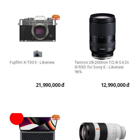
Ổ cứng HDD Mac
1TB
3TB
Lens dùng cho
Canon
Fujifilm
Fujifilm X-T30 II - Likenew
Tamron 28-200mm f/2.8-5.6 Di
Nikon
III RXD for Sony E - Likenew
Sony
96%
21,990,000
đ
12,990,000
đ
Lens Fullframe - Crop
APS-C
Full Frame