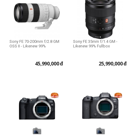
Sony FE 70-200mm f/2.8 GM
Sony FE 35mm f/1.4 GM -
OSS II - Likenew 99%
Likenew 99% Fullbox
45,990,000
đ
25,990,000
đ