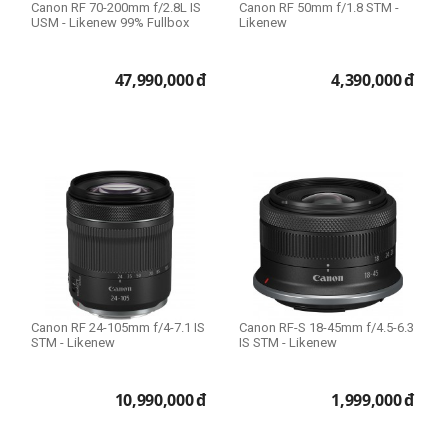
Canon RF 70-200mm f/2.8L IS
Canon RF 50mm f/1.8 STM -
Filter Size
USM - Likenew 99% Fullbox
Likenew
47,990,000
đ
4,390,000
đ
Size 39mm
Size 43mm
Size 49mm
Size 52mm
Size 55mm
Size 58mm
Size 62mm
Size 67mm
Size 72mm
Canon RF 24-105mm f/4-7.1 IS
Canon RF-S 18-45mm f/4.5-6.3
Size 77mm
STM - Likenew
IS STM - Likenew
Size 82mm
expand_more
HIỂN THỊ TẤT CẢ
(13)
Size 95mm
10,990,000
đ
1,999,000
đ
Size 105mm