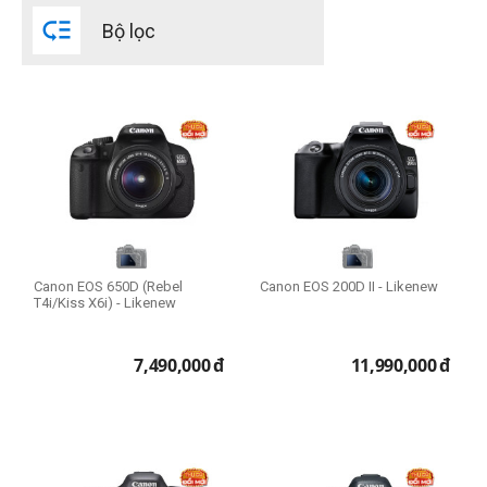

2021
Bộ lọc
2020
2019
2018
2017
2016
2015
expand_more
HIỂN THỊ TẤT CẢ
(13)
2014
2013
CPU Mac
Canon EOS 650D (Rebel
Canon EOS 200D II - Likenew
T4i/Kiss X6i) - Likenew
7,490,000
đ
11,990,000
đ
Intel Core i3
Intel Core i5
Intel Core i7
Intel Core i9