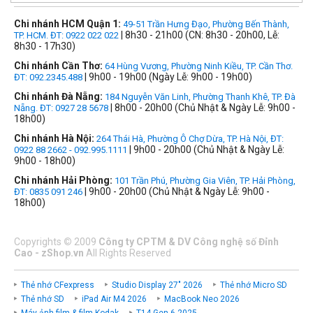
Chi nhánh HCM Quận 1:
49-51 Trần Hưng Đạo, Phường Bến Thành,
| 8h30 - 21h00 (CN: 8h30 - 20h00, Lễ:
TP. HCM. ĐT: 0922 022 022
8h30 - 17h30)
Chi nhánh Cần Thơ:
64 Hùng Vương, Phường Ninh Kiều, TP. Cần Thơ.
| 9h00 - 19h00 (Ngày Lễ: 9h00 - 19h00)
ĐT: 092.2345.488
Chi nhánh Đà Nẵng:
184 Nguyễn Văn Linh, Phường Thanh Khê, TP. Đà
| 8h00 - 20h00 (Chủ Nhật & Ngày Lễ: 9h00 -
Nẵng. ĐT: 0927 28 5678
18h00)
Chi nhánh Hà Nội:
264 Thái Hà, Phường Ô Chợ Dừa, TP. Hà Nội, ĐT:
| 9h00 - 20h00 (Chủ Nhật & Ngày Lễ:
0922 88 2662 - 092.995.1111
9h00 - 18h00)
Chi nhánh Hải Phòng:
101 Trần Phú, Phường Gia Viên, TP. Hải Phòng,
| 9h00 - 20h00 (Chủ Nhật & Ngày Lễ: 9h00 -
ĐT: 0835 091 246
18h00)
Copyrights
©
2009
Công ty CPTM & DV Công nghệ số Đỉnh
Cao - zShop.vn
All Rights Reserved
Thẻ nhớ CFexpress
Studio Display 27" 2026
Thẻ nhớ Micro SD
Thẻ nhớ SD
iPad Air M4 2026
MacBook Neo 2026