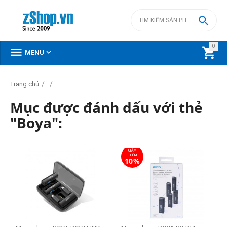

0



MENU
/
/
Trang chủ
Mục được đánh dấu với thẻ
"Boya":
GIẢM
THÊM
10%