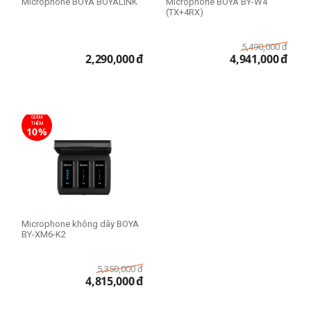
Microphone BOYA BOYALINK
Microphone BOYA BY-W4
(TX+4RX)
5,490,000
đ
2,290,000
đ
4,941,000
đ
GIẢM
THÊM
10%
Microphone không dây BOYA
BY-XM6-K2
5,350,000
đ
4,815,000
đ