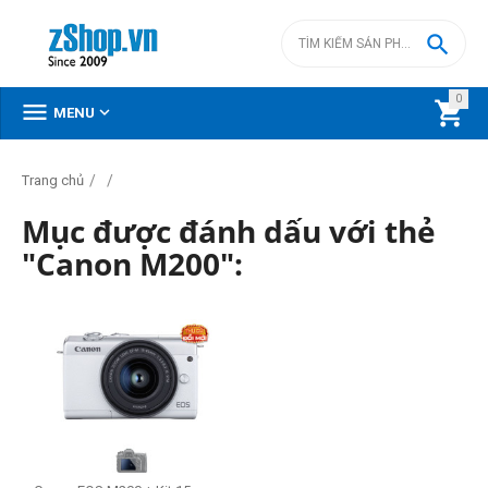

0



MENU
/
/
Trang chủ
Mục được đánh dấu với thẻ
"Canon M200":