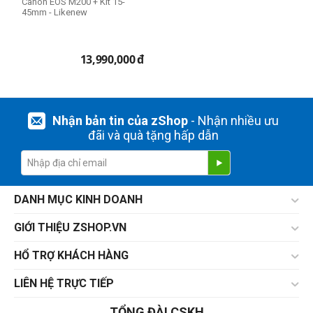
Canon EOS M200 + Kit 15-
45mm - Likenew
13,990,000
đ
Nhận bản tin của zShop
- Nhận nhiều ưu
đãi và quà tặng hấp dẫn
DANH MỤC KINH DOANH
GIỚI THIỆU ZSHOP.VN
HỔ TRỢ KHÁCH HÀNG
LIÊN HỆ TRỰC TIẾP
TỔNG ĐÀI CSKH