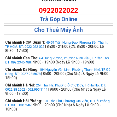
0922022022
Trả Góp Online
Cho Thuê Máy Ảnh
Chi nhánh HCM Quận 1:
49-51 Trần Hưng Đạo, Phường Bến Thành,
| 8h30 - 21h00 (CN: 8h30 - 20h00, Lễ:
TP. HCM. ĐT: 0922 022 022
8h30 - 17h30)
Chi nhánh Cần Thơ:
64 Hùng Vương, Phường Ninh Kiều, TP. Cần Thơ.
| 9h00 - 19h00 (Ngày Lễ: 9h00 - 19h00)
ĐT: 092.2345.488
Chi nhánh Đà Nẵng:
184 Nguyễn Văn Linh, Phường Thanh Khê, TP. Đà
| 8h00 - 20h00 (Chủ Nhật & Ngày Lễ: 9h00 -
Nẵng. ĐT: 0927 28 5678
18h00)
Chi nhánh Hà Nội:
264 Thái Hà, Phường Ô Chợ Dừa, TP. Hà Nội, ĐT:
| 9h00 - 20h00 (Chủ Nhật & Ngày Lễ:
0922 88 2662 - 092.995.1111
9h00 - 18h00)
Chi nhánh Hải Phòng:
101 Trần Phú, Phường Gia Viên, TP. Hải Phòng,
| 9h00 - 20h00 (Chủ Nhật & Ngày Lễ: 9h00 -
ĐT: 0835 091 246
18h00)